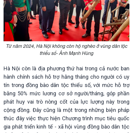
Từ năm 2024, Hà Nội không còn hộ nghèo ở vùng dân tộc
thiểu số- Ảnh Mạnh Hùng
Hà Nội còn là địa phương thứ hai trong cả nước ban
hành chính sách hỗ trợ hằng tháng cho người có uy
tín trong đồng bào dân tộc thiểu số, với mức hỗ trợ
Văn hoá & Du lịch
Multimedia
bằng 50% mức lương cơ sở người/tháng, góp phần
Tin Văn hoá & Du lịch
Ảnh
phát huy vai trò nòng cốt của lực lượng này trong
Chát với người nổi tiếng
Video
cộng đồng. Đây cũng là một trong những biện pháp
Câu chuyện Thể thao
Infographic
E-Magazine
thúc đây việc thực hiện Chương trình mục tiêu quốc
gia phát triển kinh tế - xã hội vùng đồng bào dân tộc