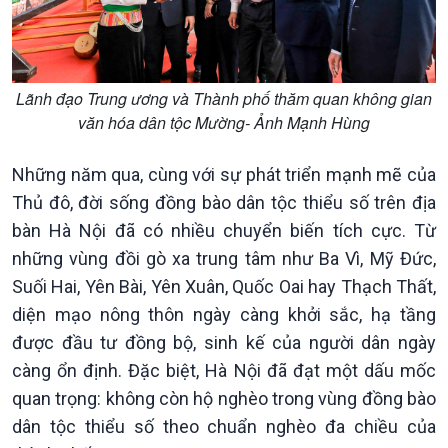
Lãnh đạo Trung ương và Thành phố thăm quan không gian
Chính trị
Thế giới
văn hóa dân tộc Mường- Ảnh Mạnh Hùng
Tin Chính trị
Tin thế giới
Chính phủ với người dân
Vấn đề quốc tế
Những năm qua, cùng với sự phát triển mạnh mẽ của
Quốc hội với cử tri
Hồ sơ sự kiện quốc tế
Thủ đô, đời sống đồng bào dân tộc thiểu số trên địa
Xây dựng đảng
Thế giới & Việt Nam
bàn Hà Nội đã có nhiều chuyển biến tích cực. Từ
Đảng trong cuộc sống
Biên cương - Một dải vững
Nhận diện sự thật
bền
những vùng đồi gò xa trung tâm như Ba Vì, Mỹ Đức,
Pháp luật và đời sống
Suối Hai, Yên Bài, Yên Xuân, Quốc Oai hay Thạch Thất,
diện mạo nông thôn ngày càng khởi sắc, hạ tầng
được đầu tư đồng bộ, sinh kế của người dân ngày
càng ổn định. Đặc biệt, Hà Nội đã đạt một dấu mốc
quan trọng: không còn hộ nghèo trong vùng đồng bào
dân tộc thiểu số theo chuẩn nghèo đa chiều của