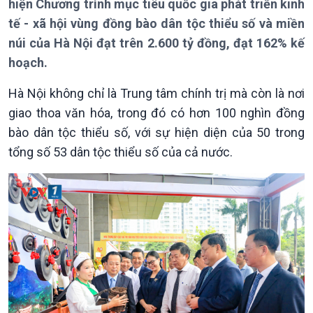
hiện Chương trình mục tiêu quốc gia phát triển kinh
tế - xã hội vùng đồng bào dân tộc thiểu số và miền
Giới thiệu
Thời sự
núi của Hà Nội đạt trên 2.600 tỷ đồng, đạt 162% kế
Thời sự 6h
hoạch.
Thời sự 12h
Thời sự 18h
Hà Nội không chỉ là Trung tâm chính trị mà còn là nơi
Thời sự 21h30
giao thoa văn hóa, trong đó có hơn 100 nghìn đồng
Bản tin
bào dân tộc thiểu số, với sự hiện diện của 50 trong
Chuyên mục
tổng số 53 dân tộc thiểu số của cả nước.
Theo dòng Thời sự