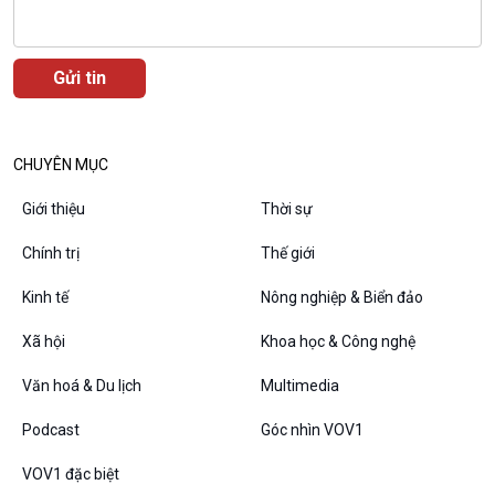
Chuyện đêm
CHUYÊN MỤC
Giới thiệu
Thời sự
Chính trị
Thế giới
Kinh tế
Nông nghiệp & Biển đảo
Xã hội
Khoa học & Công nghệ
VOV1 đặc biệt
Văn hoá & Du lịch
Multimedia
Thanh âm ký sự
Chân dung cuộc sống
Podcast
Góc nhìn VOV1
Các chương trình đặc biệt
VOV1 đặc biệt