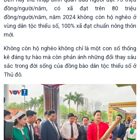
đồng/người/năm, có xã đạt trên 80 triệu
đồng/người/năm, năm 2024 không còn hộ nghèo ở
vùng dân tộc thiểu số, 100% xã đạt chuẩn nông thôn
mới.
Không còn hộ nghèo không chỉ là một con số thống
kê đáng tự hào mà còn phản ánh những đổi thay sâu
sắc trong đời sống của đồng bào dân tộc thiểu số ở
Thủ đô.
Xã hội
Khoa học & Công nghệ
Tin Đời sống & Xã hội
Tin Khoa học & Công nghệ
360 độ Sức khỏe
Kết nối công nghệ
Chuyển đổi Xanh
Sống chung với biến đổi
Tài nguyên và Môi trường
khí hậu
Chuyên gia của bạn
Xã hội chuyển động
Bước chân đến trường