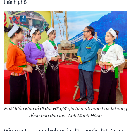
thành phố.
Kinh tế
Nông nghiệp & Biển đảo
Tin Kinh tế
Tin Nông nghiệp & Biển
Trước giờ mở cửa
đảo
Dòng chảy Kinh tế
Mùa vàng
Sức sống hàng Việt
Biển đảo Việt Nam
Khởi nghiệp
Tâm tình biên giới và hải
Tuyên chiến với gian lận
đảo
thương mại
Tìm hiểu biển, đảo Việt
Nam
Phát triển kinh tế đi đôi với giữ gìn bản sắc văn hóa tại vùng
đồng bào dân tộc- Ảnh Mạnh Hùng
Đến nay thu nhập bình quân đầu người đạt 75 triệu