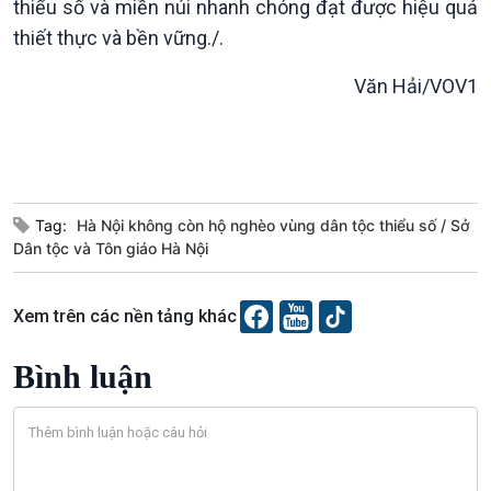
thiểu số và miền núi nhanh chóng đạt được hiệu quả
thiết thực và bền vững./.
Văn Hải/VOV1
Tag:
Hà Nội không còn hộ nghèo vùng dân tộc thiểu số
Sở
Dân tộc và Tôn giáo Hà Nội
Podcast
Góc nhìn VOV1
Xem trên các nền tảng khác
Bình luận
10 phút Sự kiện - Luận bàn
Bình luận
Câu chuyện thời sự
Dòng chảy sự kiện
Đối thoại
Diễn đàn chủ nhật