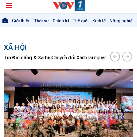
Giới thiệu
Thời sự
Chính trị
Thế giới
Kinh tế
Nông nghiệp 
XÃ HỘI
Tin Đời sống & Xã hội
Chuyển đổi Xanh
Tài nguyên và Môi trườ