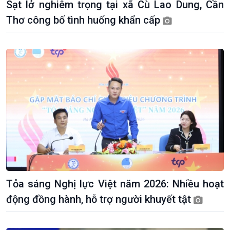
Sạt lở nghiêm trọng tại xã Cù Lao Dung, Cần
Thơ công bố tình huống khẩn cấp
Kinh tế
Nông nghiệp & Biển đảo
Tỏa sáng Nghị lực Việt năm 2026: Nhiều hoạt
Tin Kinh tế
Tin Nông nghiệp & Biển
động đồng hành, hỗ trợ người khuyết tật
Trước giờ mở cửa
đảo
Dòng chảy Kinh tế
Mùa vàng
Sức sống hàng Việt
Biển đảo Việt Nam