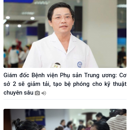
Khởi nghiệp
Tâm tình biên giới và hải
Tuyên chiến với gian lận
đảo
thương mại
Tìm hiểu biển, đảo Việt
Nam
Giám đốc Bệnh viện Phụ sản Trung ương: Cơ
sở 2 sẽ giảm tải, tạo bệ phóng cho kỹ thuật
chuyên sâu