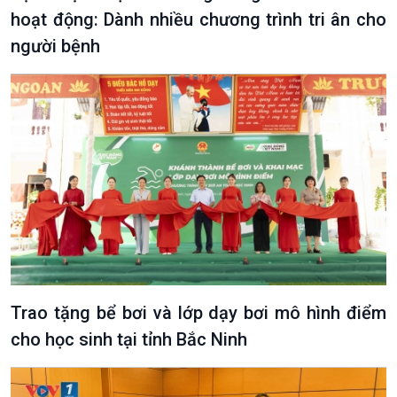
hoạt động: Dành nhiều chương trình tri ân cho
người bệnh
Podcast
Góc nhìn VOV1
Bình luận
10 phút Sự kiện - Luận bàn
Câu chuyện thời sự
Dòng chảy sự kiện
Đối thoại
Diễn đàn chủ nhật
Trao tặng bể bơi và lớp dạy bơi mô hình điểm
Chuyện đêm
cho học sinh tại tỉnh Bắc Ninh