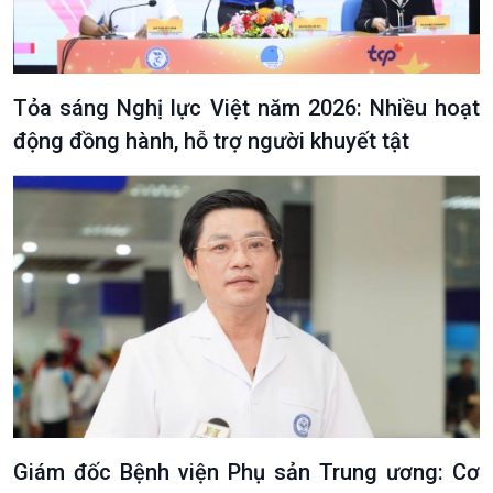
Xã hội
Khoa học & Công nghệ
Tin Đời sống & Xã hội
Tin Khoa học & Công nghệ
360 độ Sức khỏe
Kết nối công nghệ
Tỏa sáng Nghị lực Việt năm 2026: Nhiều hoạt
Chuyển đổi Xanh
Sống chung với biến đổi
động đồng hành, hỗ trợ người khuyết tật
Tài nguyên và Môi trường
khí hậu
Chuyên gia của bạn
Xã hội chuyển động
Bước chân đến trường
Giám đốc Bệnh viện Phụ sản Trung ương: Cơ