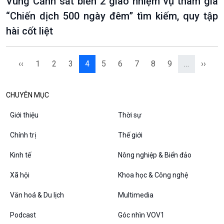
Vùng Cảnh sát biển 2 giao nhiệm vụ tham gia
“Chiến dịch 500 ngày đêm” tìm kiếm, quy tập
hài cốt liệt
‹‹
1
2
3
4
5
6
7
8
9
…
››
CHUYÊN MỤC
Giới thiệu
Thời sự
Chính trị
Thế giới
Kinh tế
Nông nghiệp & Biển đảo
Xã hội
Khoa học & Công nghệ
Văn hoá & Du lịch
Multimedia
Podcast
Góc nhìn VOV1