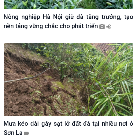
Nông nghiệp Hà Nội giữ đà tăng trưởng, tạo
nền tảng vững chắc cho phát triển
Giới thiệu
Thời sự
Thời sự 6h
Thời sự 12h
Thời sự 18h
Thời sự 21h30
Bản tin
Chuyên mục
Theo dòng Thời sự
Mưa kéo dài gây sạt lở đất đá tại nhiều nơi ở
Sơn La