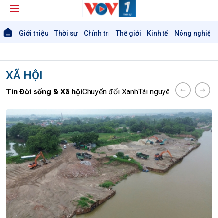
Giới thiệu
Thời sự
Chính trị
Thế giới
Kinh tế
Nông nghiệp 
XÃ HỘI
Tin Đời sống & Xã hội
Chuyển đổi Xanh
Tài nguyên và Môi trườ