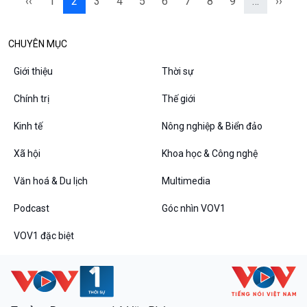
‹‹
1
2
3
4
5
6
7
8
9
…
››
CHUYÊN MỤC
Giới thiệu
Thời sự
Chính trị
Thế giới
Kinh tế
Nông nghiệp & Biển đảo
Xã hội
Khoa học & Công nghệ
Văn hoá & Du lịch
Multimedia
Podcast
Góc nhìn VOV1
VOV1 đặc biệt