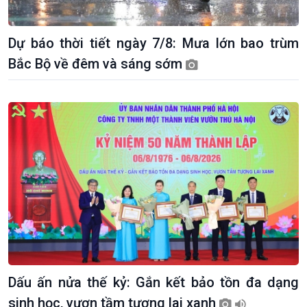
Dự báo thời tiết ngày 7/8: Mưa lớn bao trùm
Bắc Bộ về đêm và sáng sớm
Kinh tế
Nông nghiệp & Biển đảo
Tin Kinh tế
Tin Nông nghiệp & Biển
Trước giờ mở cửa
đảo
Dòng chảy Kinh tế
Mùa vàng
Sức sống hàng Việt
Biển đảo Việt Nam
Dấu ấn nửa thế kỷ: Gắn kết bảo tồn đa dạng
Khởi nghiệp
Tâm tình biên giới và hải
sinh học, vươn tầm tương lai xanh
Tuyên chiến với gian lận
đảo