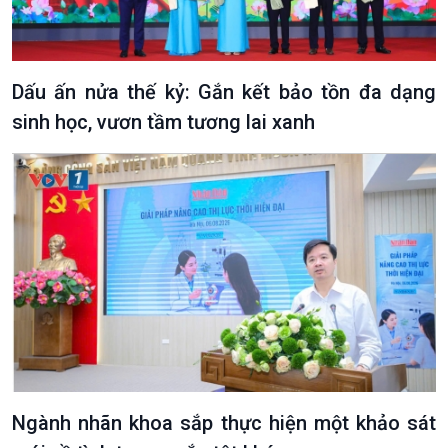
Tin Đời sống & Xã hội
Tin Khoa học & Công nghệ
360 độ Sức khỏe
Kết nối công nghệ
Chuyển đổi Xanh
Sống chung với biến đổi
Tài nguyên và Môi trường
khí hậu
Dấu ấn nửa thế kỷ: Gắn kết bảo tồn đa dạng
Chuyên gia của bạn
sinh học, vươn tầm tương lai xanh
Xã hội chuyển động
Bước chân đến trường
Ngành nhãn khoa sắp thực hiện một khảo sát