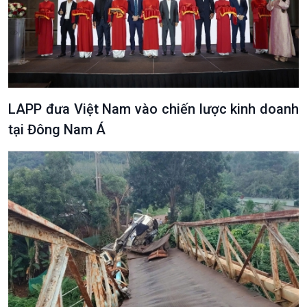
Văn hoá & Du lịch
Multimedia
Tin Văn hoá & Du lịch
Ảnh
Chát với người nổi tiếng
Video
Câu chuyện Thể thao
Infographic
LAPP đưa Việt Nam vào chiến lược kinh doanh
E-Magazine
tại Đông Nam Á