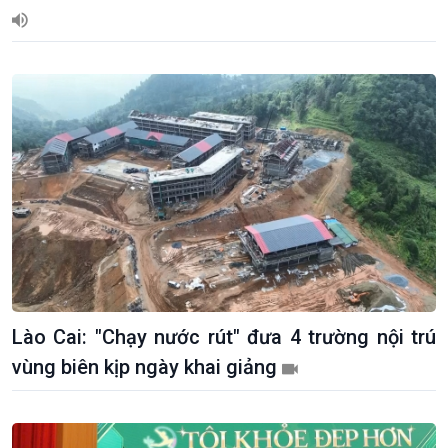
Tuyên chiến với gian lận
đảo
thương mại
Tìm hiểu biển, đảo Việt
Nam
Lào Cai: "Chạy nước rút" đưa 4 trường nội trú
vùng biên kịp ngày khai giảng