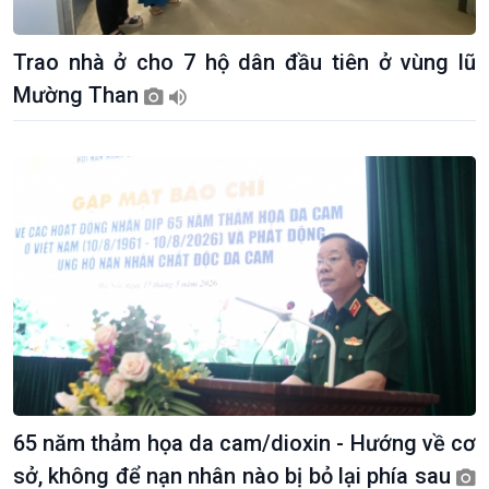
Trao nhà ở cho 7 hộ dân đầu tiên ở vùng lũ
Mường Than
Kinh tế
Nông nghiệp & Biển đảo
Tin Kinh tế
Tin Nông nghiệp & Biển
Trước giờ mở cửa
đảo
Dòng chảy Kinh tế
Mùa vàng
65 năm thảm họa da cam/dioxin - Hướng về cơ
Sức sống hàng Việt
Biển đảo Việt Nam
sở, không để nạn nhân nào bị bỏ lại phía sau
Khởi nghiệp
Tâm tình biên giới và hải