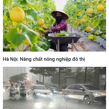
Văn hoá & Du lịch
Multimedia
Tin Văn hoá & Du lịch
Ảnh
Chát với người nổi tiếng
Video
Câu chuyện Thể thao
Infographic
E-Magazine
Hà Nội: Nâng chất nông nghiệp đô thị