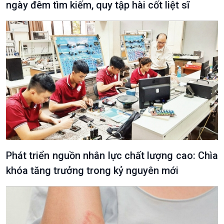
ngày đêm tìm kiếm, quy tập hài cốt liệt sĩ
Podcast
Góc nhìn VOV1
Bình luận
10 phút Sự kiện - Luận bàn
Câu chuyện thời sự
Dòng chảy sự kiện
Đối thoại
Diễn đàn chủ nhật
Phát triển nguồn nhân lực chất lượng cao: Chìa
Chuyện đêm
khóa tăng trưởng trong kỷ nguyên mới