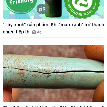
"Tẩy xanh" sản phẩm: Khi "màu xanh" trở thành
Giới thiệu
Thời sự
chiêu tiếp thị
Thời sự 6h
Thời sự 12h
Thời sự 18h
Thời sự 21h30
Bản tin
Chuyên mục
Theo dòng Thời sự