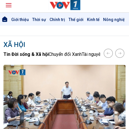
Giới thiệu
Thời sự
Chính trị
Thế giới
Kinh tế
Nông nghiệp 
XÃ HỘI
Tin Đời sống & Xã hội
Chuyển đổi Xanh
Tài nguyên và Môi trườ