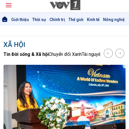
Giới thiệu
Thời sự
Chính trị
Thế giới
Kinh tế
Nông nghiệp 
XÃ HỘI
Tin Đời sống & Xã hội
Chuyển đổi Xanh
Tài nguyên và Môi trườ