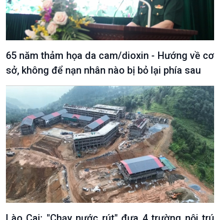
65 năm thảm họa da cam/dioxin - Hướng về cơ
sở, không để nạn nhân nào bị bỏ lại phía sau
VOV1 đặc biệt
Thanh âm ký sự
Chân dung cuộc sống
Các chương trình đặc biệt
Lào Cai: "Chạy nước rút" đưa 4 trường nội trú