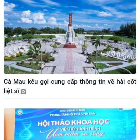
Chính trị
Thế giới
Tin Chính trị
Tin thế giới
Cà Mau kêu gọi cung cấp thông tin về hài cốt
Chính phủ với người dân
Vấn đề quốc tế
liệt sĩ
Quốc hội với cử tri
Hồ sơ sự kiện quốc tế
Xây dựng đảng
Thế giới & Việt Nam
Đảng trong cuộc sống
Biên cương - Một dải vững
Nhận diện sự thật
bền
Pháp luật và đời sống