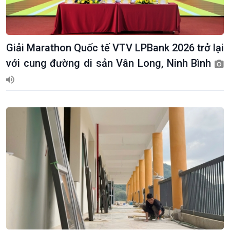
Giải Marathon Quốc tế VTV LPBank 2026 trở lại
với cung đường di sản Vân Long, Ninh Bình
Kinh tế
Nông nghiệp & Biển đảo
Tin Kinh tế
Tin Nông nghiệp & Biển
Trước giờ mở cửa
đảo
Dòng chảy Kinh tế
Mùa vàng
Sức sống hàng Việt
Biển đảo Việt Nam