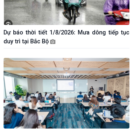
Dự báo thời tiết 1/8/2026: Mưa dông tiếp tục
Giới thiệu
Thời sự
duy trì tại Bắc Bộ
Thời sự 6h
Thời sự 12h
Thời sự 18h
Thời sự 21h30
Bản tin
Chuyên mục
Theo dòng Thời sự