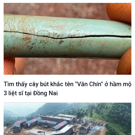
Văn hoá & Du lịch
Multimedia
Tin Văn hoá & Du lịch
Ảnh
Chát với người nổi tiếng
Video
Câu chuyện Thể thao
Infographic
E-Magazine
Tìm thấy cây bút khắc tên "Văn Chín" ở hầm mộ
3 liệt sĩ tại Đồng Nai