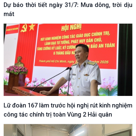
Dự báo thời tiết ngày 31/7: Mưa dông, trời dịu
mát
Podcast
Góc nhìn VOV1
Bình luận
10 phút Sự kiện - Luận bàn
Câu chuyện thời sự
Dòng chảy sự kiện
Đối thoại
Diễn đàn chủ nhật
Chuyện đêm
Lữ đoàn 167 làm trước hội nghị rút kinh nghiệm
công tác chính trị toàn Vùng 2 Hải quân