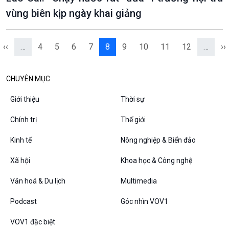
vùng biên kịp ngày khai giảng
‹‹
…
4
5
6
7
8
9
10
11
12
…
››
CHUYÊN MỤC
Giới thiệu
Thời sự
Chính trị
Thế giới
Kinh tế
Nông nghiệp & Biển đảo
Xã hội
Khoa học & Công nghệ
Văn hoá & Du lịch
Multimedia
Podcast
Góc nhìn VOV1
VOV1 đặc biệt