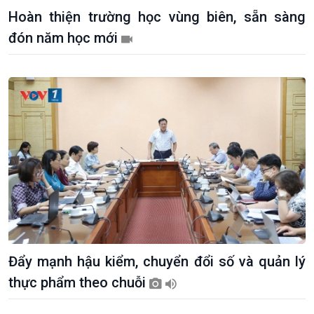
Khởi nghiệp
Tâm tình biên giới và hải
Hoàn thiện trường học vùng biên, sẵn sàng
Tuyên chiến với gian lận
đảo
đón năm học mới
thương mại
Tìm hiểu biển, đảo Việt
Nam
Đẩy mạnh hậu kiểm, chuyển đổi số và quản lý
thực phẩm theo chuỗi