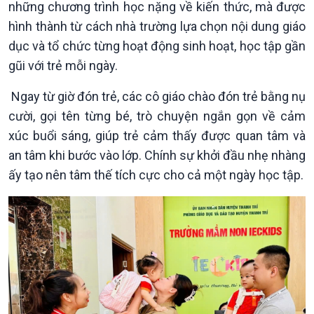
những chương trình học nặng về kiến thức, mà được
hình thành từ cách nhà trường lựa chọn nội dung giáo
dục và tổ chức từng hoạt động sinh hoạt, học tập gần
gũi với trẻ mỗi ngày.
Giới thiệu
Thời sự
Ngay từ giờ đón trẻ, các cô giáo chào đón trẻ bằng nụ
Thời sự 6h
cười, gọi tên từng bé, trò chuyện ngắn gọn về cảm
Thời sự 12h
xúc buổi sáng, giúp trẻ cảm thấy được quan tâm và
Thời sự 18h
Thời sự 21h30
an tâm khi bước vào lớp. Chính sự khởi đầu nhẹ nhàng
Bản tin
ấy tạo nên tâm thế tích cực cho cả một ngày học tập.
Chuyên mục
Theo dòng Thời sự