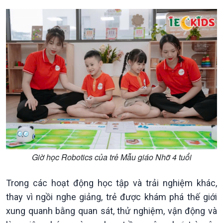
Xã hội
Khoa học & Công nghệ
Tin Đời sống & Xã hội
Tin Khoa học & Công nghệ
360 độ Sức khỏe
Kết nối công nghệ
Chuyển đổi Xanh
Sống chung với biến đổi
Tài nguyên và Môi trường
khí hậu
Chuyên gia của bạn
Xã hội chuyển động
Bước chân đến trường
Giờ học Robotics của trẻ Mẫu giáo Nhỡ 4 tuổi
Trong các hoạt động học tập và trải nghiệm khác,
thay vì ngồi nghe giảng, trẻ được khám phá thế giới
xung quanh bằng quan sát, thử nghiệm, vận động và