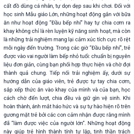
cất đồ dùng cá nhân, tự dọn dẹp sau khi chơi. Đối với
học sinh Mẫu giáo Lớn, những hoạt động gắn với bữa
ăn như hoạt động “Đầu bếp nhí” hay tự chia cơm ra
khay không chỉ là rèn luyện kỹ năng sinh hoạt, mà còn
là những trải nghiệm mang lại cảm xúc tích cực rõ rệt
mỗi ngày đến trường. Trong các giờ “Đầu bếp nhí”, trẻ
được vào vai người làm bếp nhỏ tuổi: chuẩn bị nguyên
liệu đơn giản, cùng bạn phối hợp thực hiện và chờ đợi
thành quả chung. Tiếp nối trải nghiệm ấy, dưới sự
hướng dẫn của giáo viên, trẻ được tự tay chia cơm,
sắp xếp thức ăn vào khay của mình và của bạn, học
cách chờ đến lượt, chia đều và giữ gìn vệ sinh. Khi
hoàn thành, ánh mắt háo hức và sự tự hào hiện rõ trên
gương mặt trẻ bởi các con cảm nhận được rằng mình
đã “làm được việc của người lớn”. Những hoạt động
này giúp trẻ hình thành tính tự lập, tinh thần trách