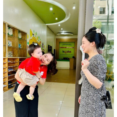
Podcast
Góc nhìn VOV1
Bình luận
10 phút Sự kiện - Luận bàn
Câu chuyện thời sự
Dòng chảy sự kiện
Đối thoại
Diễn đàn chủ nhật
Chuyện đêm