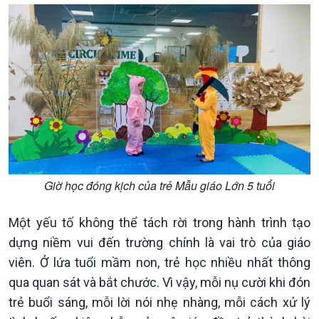
Văn hoá & Du lịch
Multimedia
Tin Văn hoá & Du lịch
Ảnh
Chát với người nổi tiếng
Video
Câu chuyện Thể thao
Infographic
Giờ học đóng kịch của trẻ Mẫu giáo Lớn 5 tuổi
E-Magazine
Một yếu tố không thể tách rời trong hành trình tạo
dựng niềm vui đến trường chính là vai trò của giáo
viên. Ở lứa tuổi mầm non, trẻ học nhiều nhất thông
qua quan sát và bắt chước. Vì vậy, mỗi nụ cười khi đón
trẻ buổi sáng, mỗi lời nói nhẹ nhàng, mỗi cách xử lý