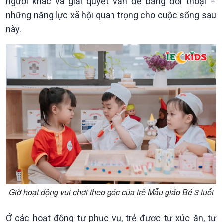
người khác và giải quyết vấn đề bằng đối thoại –
những năng lực xã hội quan trọng cho cuộc sống sau
này.
Chính trị
Thế giới
Tin Chính trị
Tin thế giới
Chính phủ với người dân
Vấn đề quốc tế
Quốc hội với cử tri
Hồ sơ sự kiện quốc tế
Xây dựng đảng
Thế giới & Việt Nam
Đảng trong cuộc sống
Biên cương - Một dải vững
Giờ hoạt động vui chơi theo góc của trẻ Mẫu giáo Bé 3 tuổi
Nhận diện sự thật
bền
Pháp luật và đời sống
Ở các hoạt động tự phục vụ, trẻ được tự xúc ăn, tự