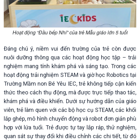
Sức sống hàng Việt
Biển đảo Việt Nam
Khởi nghiệp
Tâm tình biên giới và hải
Tuyên chiến với gian lận
đảo
thương mại
Tìm hiểu biển, đảo Việt
Hoạt động “Đầu bếp Nhí” của trẻ Mẫu giáo lớn 5 tuổi
Nam
Đáng chú ý, niềm vui đến trường của trẻ còn được
nuôi dưỡng thông qua các hoạt động học tập – trải
nghiệm mang tính khám phá và sáng tạo. Trong các
hoạt động trải nghiệm STEAM và giờ học Robotics tại
Trường Mầm non Bé Yêu IEC, trẻ không tiếp cận kiến
thức theo cách thụ động, mà được trực tiếp thao tác,
khám phá và điều khiển. Dưới sự hướng dẫn của giáo
viên, trẻ làm quen với các bộ học cụ STEAM, các khối
lắp ghép, mô hình chuyển động và robot đơn giản phù
hợp với lứa tuổi. Trẻ được tự tay lắp ráp, thử nghiệm,
quan sát sự thay đổi khi điều chỉnh các chi tiết, từ đó