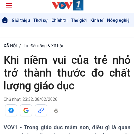
Giới thiệu
Thời sự
Chính trị
Thế giới
Kinh tế
Nông nghiệp 
XÃ HỘI
Tin Đời sống & Xã hội
Khi niềm vui của trẻ nhỏ
trở thành thước đo chất
lượng giáo dục
Chủ nhật, 23:32, 08/02/2026
VOV1 - Trong giáo dục mầm non, điều gì là quan