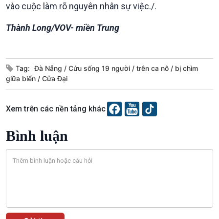
vào cuộc làm rõ nguyên nhân sự việc./.
Tin Đời sống & Xã hội
Tin Khoa học & Công nghệ
360 độ Sức khỏe
Kết nối công nghệ
Thành Long/VOV- miền Trung
Chuyển đổi Xanh
Sống chung với biến đổi
Tài nguyên và Môi trường
khí hậu
Chuyên gia của bạn
Xã hội chuyển động
Tag:
Đà Nẵng
Cứu sống 19 người
trên ca nô
bị chìm
Bước chân đến trường
giữa biển
Cửa Đại
Xem trên các nền tảng khác
Bình luận
Văn hoá & Du lịch
Multimedia
Tin Văn hoá & Du lịch
Ảnh
Chát với người nổi tiếng
Video
Câu chuyện Thể thao
Infographic
E-Magazine