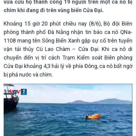
Bản tin
vừa cứu hộ thành công 19 người trên một ca nô bị
Chuyên mục
chìm khi đang đi trên vùng biển Cửa Đại.
Theo dòng Thời sự
Khoảng 15 giờ 20 phút chiều nay (8/6), Bộ đội Biên
phòng thành phố Đà Nẵng nhận tin báo ca nô QNa-
1108 mang tên Sông Biển Xanh gặp sự cố trên tuyến
vận tải thủy Cù Lao Chàm – Cửa Đại. Khi ca nô di
chuyển đến vị trí cách Trạm Kiểm soát Biên phòng
Chính trị
Thế giới
Cửa Đại khoảng 4,3 hải lý về phía Đông, ca nô bất ngờ
Tin Chính trị
Tin thế giới
bị phá nước và chìm.
Chính phủ với người dân
Vấn đề quốc tế
Quốc hội với cử tri
Hồ sơ sự kiện quốc tế
Xây dựng đảng
Thế giới & Việt Nam
Đảng trong cuộc sống
Biên cương - Một dải vững
Nhận diện sự thật
bền
Pháp luật và đời sống