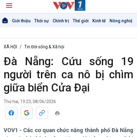
Giới thiệu
Thời sự
Chính trị
Thế giới
Kinh tế
Nông nghiệp 
XÃ HỘI
Tin Đời sống & Xã hội
Đà Nẵng: Cứu sống 19
người trên ca nô bị chìm
giữa biển Cửa Đại
Giới thiệu
Thời sự
Thứ hai, 19:23, 08/06/2026
Thời sự 6h
Thời sự 12h
Thời sự 18h
VOV1 - Các cơ quan chức năng thành phố Đà Nẵng
Thời sự 21h30