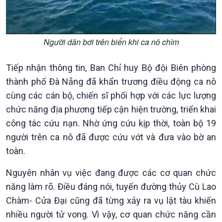
Kinh tế
Nông nghiệp & Biển đảo
Người dân bơi trên biển khi ca nô chìm
Tin Kinh tế
Tin Nông nghiệp & Biển
Trước giờ mở cửa
đảo
Tiếp nhận thông tin, Ban Chỉ huy Bộ đội Biên phòng
Dòng chảy Kinh tế
Mùa vàng
thành phố Đà Nẵng đã khẩn trương điều động ca nô
Sức sống hàng Việt
Biển đảo Việt Nam
cùng các cán bộ, chiến sĩ phối hợp với các lực lượng
Khởi nghiệp
Tâm tình biên giới và hải
chức năng địa phương tiếp cận hiện trường, triển khai
Tuyên chiến với gian lận
đảo
công tác cứu nạn. Nhờ ứng cứu kịp thời, toàn bộ 19
thương mại
Tìm hiểu biển, đảo Việt
người trên ca nô đã được cứu vớt và đưa vào bờ an
Nam
toàn.
Nguyên nhân vụ việc đang được các cơ quan chức
năng làm rõ. Điều đáng nói, tuyến đường thủy Cù Lao
Chàm- Cửa Đại cũng đã từng xảy ra vụ lật tàu khiến
Xã hội
Khoa học & Công nghệ
nhiều người tử vong. Vì vậy, cơ quan chức năng cần