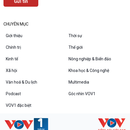
CHUYÊN MỤC
Podcast
Góc nhìn VOV1
Giới thiệu
Thời sự
Bình luận
Chính trị
Thế giới
10 phút Sự kiện - Luận bàn
Câu chuyện thời sự
Kinh tế
Nông nghiệp & Biển đảo
Dòng chảy sự kiện
Đối thoại
Xã hội
Khoa học & Công nghệ
Diễn đàn chủ nhật
Văn hoá & Du lịch
Multimedia
Chuyện đêm
Podcast
Góc nhìn VOV1
VOV1 đặc biệt
VOV1 đặc biệt