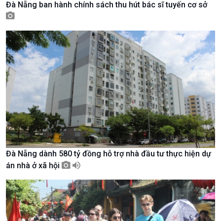
Đà Nẵng ban hành chính sách thu hút bác sĩ tuyến cơ sở
Tài nguyên và Môi trường
khí hậu
Chuyên gia của bạn
Xã hội chuyển động
Bước chân đến trường
Đà Nẵng dành 580 tỷ đồng hỗ trợ nhà đầu tư thực hiện dự
án nhà ở xã hội