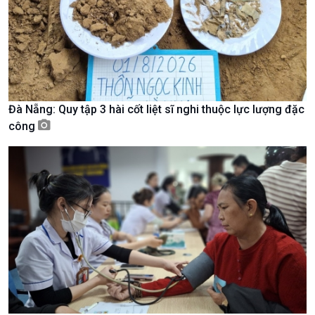
Nam
Đà Nẵng: Quy tập 3 hài cốt liệt sĩ nghi thuộc lực lượng đặc
công
Xã hội
Khoa học & Công nghệ
Tin Đời sống & Xã hội
Tin Khoa học & Công nghệ
360 độ Sức khỏe
Kết nối công nghệ
Chuyển đổi Xanh
Sống chung với biến đổi