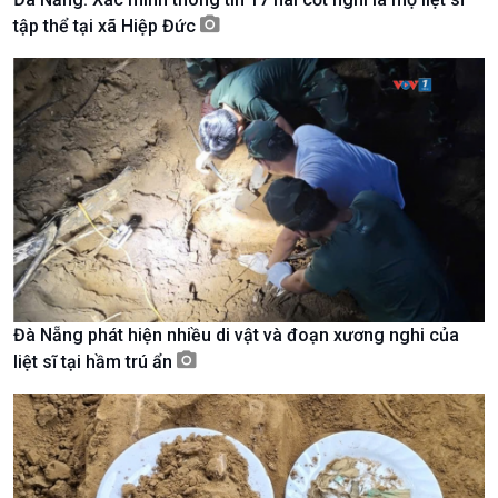
tập thể tại xã Hiệp Đức
Kinh tế
Nông nghiệp & Biển đảo
Tin Kinh tế
Tin Nông nghiệp & Biển
Đà Nẵng phát hiện nhiều di vật và đoạn xương nghi của
Trước giờ mở cửa
đảo
liệt sĩ tại hầm trú ẩn
Dòng chảy Kinh tế
Mùa vàng
Sức sống hàng Việt
Biển đảo Việt Nam
Khởi nghiệp
Tâm tình biên giới và hải
Tuyên chiến với gian lận
đảo
thương mại
Tìm hiểu biển, đảo Việt