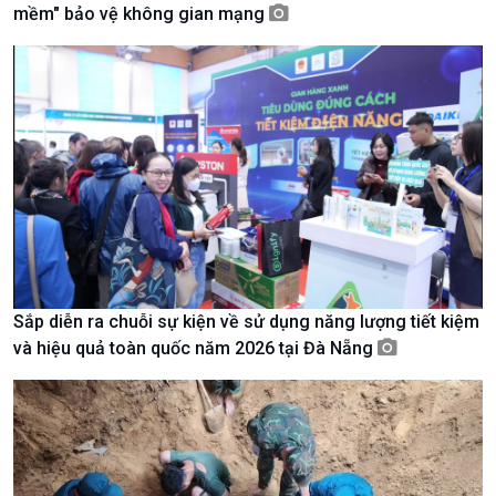
mềm" bảo vệ không gian mạng
Giới thiệu
Thời sự
Thời sự 6h
Thời sự 12h
Thời sự 18h
Thời sự 21h30
Bản tin
Chuyên mục
Theo dòng Thời sự
Sắp diễn ra chuỗi sự kiện về sử dụng năng lượng tiết kiệm
và hiệu quả toàn quốc năm 2026 tại Đà Nẵng