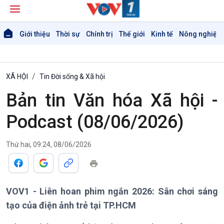
Giới thiệu
Thời sự
Chính trị
Thế giới
Kinh tế
Nông nghiệp 
XÃ HỘI
Tin Đời sống & Xã hội
Bản tin Văn hóa Xã hội -
Podcast (08/06/2026)
Giới thiệu
Thời sự
Thứ hai, 09:24, 08/06/2026
Thời sự 6h
Thời sự 12h
Thời sự 18h
VOV1 - Liên hoan phim ngắn 2026: Sân chơi sáng
Thời sự 21h30
Bản tin
tạo của điện ảnh trẻ tại TP.HCM
Chuyên mục