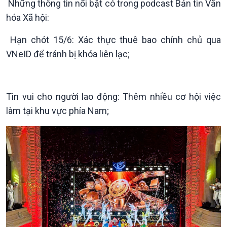
Những thông tin nổi bật có trong podcast Bản tin Văn
Theo dòng Thời sự
hóa Xã hội:
Hạn chót 15/6: Xác thực thuê bao chính chủ qua
VNeID để tránh bị khóa liên lạc;
Chính trị
Thế giới
Tin Chính trị
Tin thế giới
Chính phủ với người dân
Vấn đề quốc tế
Tin vui cho người lao động: Thêm nhiều cơ hội việc
Quốc hội với cử tri
Hồ sơ sự kiện quốc tế
làm tại khu vực phía Nam;
Xây dựng đảng
Thế giới & Việt Nam
Đảng trong cuộc sống
Biên cương - Một dải vững
Nhận diện sự thật
bền
Pháp luật và đời sống
Kinh tế
Nông nghiệp & Biển đảo
Tin Kinh tế
Tin Nông nghiệp & Biển