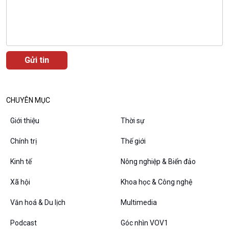
Văn hoá & Du lịch
Multimedia
Tin Văn hoá & Du lịch
Ảnh
Chát với người nổi tiếng
Video
Câu chuyện Thể thao
Infographic
CHUYÊN MỤC
E-Magazine
Giới thiệu
Thời sự
Chính trị
Thế giới
Podcast
Góc nhìn VOV1
Kinh tế
Nông nghiệp & Biển đảo
Bình luận
Xã hội
Khoa học & Công nghệ
10 phút Sự kiện - Luận bàn
Câu chuyện thời sự
Văn hoá & Du lịch
Multimedia
Dòng chảy sự kiện
Đối thoại
Podcast
Góc nhìn VOV1