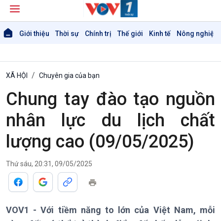
Giới thiệu
Thời sự
Chính trị
Thế giới
Kinh tế
Nông nghiệp 
XÃ HỘI
Chuyên gia của bạn
Chung tay đào tạo nguồn
nhân lực du lịch chất
lượng cao (09/05/2025)
Giới thiệu
Thời sự
Thời sự 6h
Thứ sáu, 20:31, 09/05/2025
Thời sự 12h
Thời sự 18h
Thời sự 21h30
Bản tin
VOV1 - Với tiềm năng to lớn của Việt Nam, mỗi
Chuyên mục