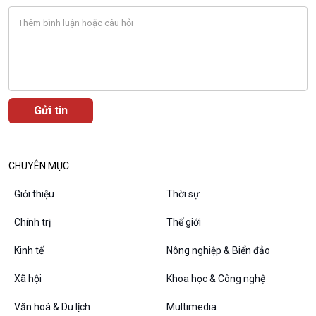
Bước chân đến trường
Văn hoá & Du lịch
Multimedia
Tin Văn hoá & Du lịch
Ảnh
Chát với người nổi tiếng
Video
Câu chuyện Thể thao
Infographic
E-Magazine
CHUYÊN MỤC
Giới thiệu
Thời sự
Chính trị
Thế giới
Podcast
Góc nhìn VOV1
Kinh tế
Nông nghiệp & Biển đảo
Bình luận
10 phút Sự kiện - Luận bàn
Xã hội
Khoa học & Công nghệ
Câu chuyện thời sự
Văn hoá & Du lịch
Multimedia
Dòng chảy sự kiện