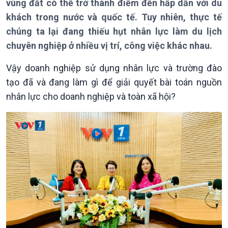
vùng đất có thể trở thành điểm đến hấp dẫn với du
Theo dòng Thời sự
khách trong nước và quốc tế. Tuy nhiên, thực tế
chúng ta lại đang thiếu hụt nhân lực làm du lịch
chuyên nghiệp ở nhiều vị trí, công việc khác nhau.
Chính trị
Thế giới
Vậy doanh nghiệp sử dụng nhân lực và trường đào
Tin Chính trị
Tin thế giới
tạo đã và đang làm gì để giải quyết bài toán nguồn
Chính phủ với người dân
Vấn đề quốc tế
nhân lực cho doanh nghiệp và toàn xã hội?
Quốc hội với cử tri
Hồ sơ sự kiện quốc tế
Xây dựng đảng
Thế giới & Việt Nam
Đảng trong cuộc sống
Biên cương - Một dải vững
Nhận diện sự thật
bền
Pháp luật và đời sống
Kinh tế
Nông nghiệp & Biển đảo
Tin Kinh tế
Tin Nông nghiệp & Biển