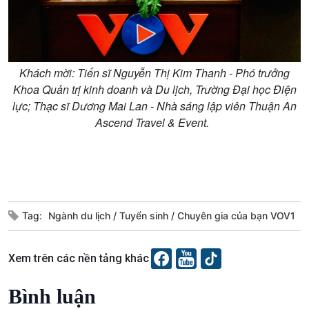
Trước giờ mở cửa
đảo
Dòng chảy Kinh tế
Mùa vàng
Sức sống hàng Việt
Biển đảo Việt Nam
Khởi nghiệp
Tâm tình biên giới và hải
Khách mời: Tiến sĩ Nguyễn Thị Kim Thanh - Phó trưởng
Tuyên chiến với gian lận
đảo
Khoa Quản trị kinh doanh và Du lịch, Trường Đại học Điện
thương mại
Tìm hiểu biển, đảo Việt
lực; Thạc sĩ Dương Mai Lan - Nhà sáng lập viên Thuận An
Nam
Ascend Travel & Event.
Xã hội
Khoa học & Công nghệ
Tin Đời sống & Xã hội
Tin Khoa học & Công nghệ
Tag:
Ngành du lịch
Tuyển sinh
Chuyên gia của bạn VOV1
360 độ Sức khỏe
Kết nối công nghệ
Chuyển đổi Xanh
Sống chung với biến đổi
Xem trên các nền tảng khác
Tài nguyên và Môi trường
khí hậu
Chuyên gia của bạn
Bình luận
Xã hội chuyển động