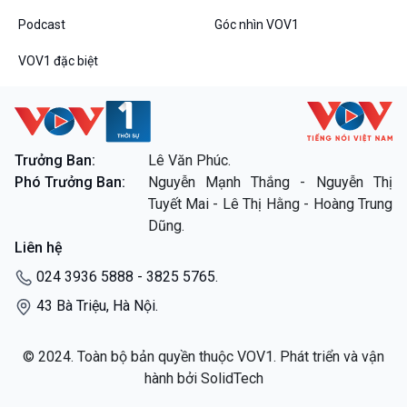
Đối thoại
Podcast
Góc nhìn VOV1
Diễn đàn chủ nhật
Chuyện đêm
VOV1 đặc biệt
Trưởng Ban:
Lê Văn Phúc.
VOV1 đặc biệt
Phó Trưởng Ban:
Nguyễn Mạnh Thắng - Nguyễn Thị
Thanh âm ký sự
Tuyết Mai - Lê Thị Hằng - Hoàng Trung
Chân dung cuộc sống
Dũng.
Các chương trình đặc biệt
Liên hệ
024 3936 5888 - 3825 5765.
43 Bà Triệu, Hà Nội.
© 2024. Toàn bộ bản quyền thuộc VOV1. Phát triển và vận
hành bởi SolidTech