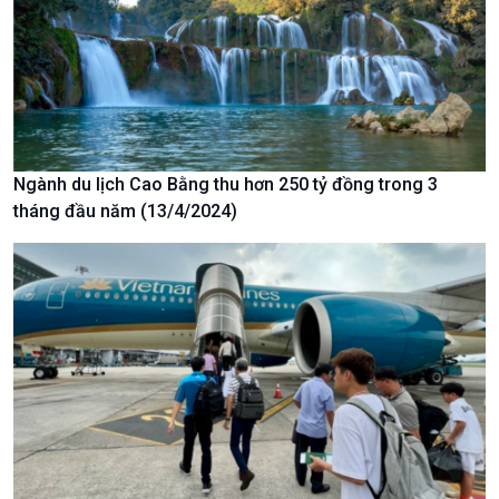
Văn hoá & Du lịch
Multimedia
Tin Văn hoá & Du lịch
Ảnh
Chát với người nổi tiếng
Video
Câu chuyện Thể thao
Infographic
E-Magazine
Ngành du lịch Cao Bằng thu hơn 250 tỷ đồng trong 3
tháng đầu năm (13/4/2024)