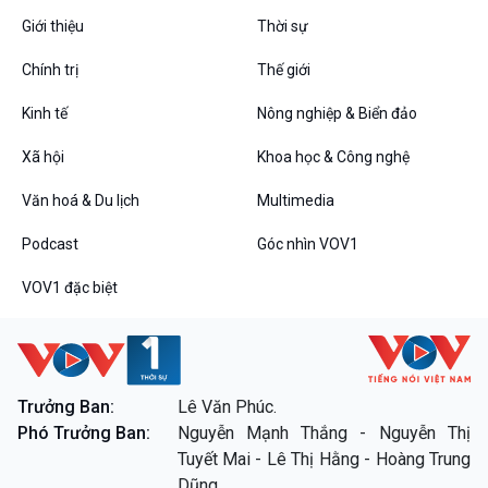
Giới thiệu
Thời sự
Chính trị
Thế giới
Kinh tế
Nông nghiệp & Biển đảo
VOV1 đặc biệt
Xã hội
Khoa học & Công nghệ
Thanh âm ký sự
Chân dung cuộc sống
Văn hoá & Du lịch
Multimedia
Các chương trình đặc biệt
Podcast
Góc nhìn VOV1
VOV1 đặc biệt
Trưởng Ban:
Lê Văn Phúc.
Phó Trưởng Ban:
Nguyễn Mạnh Thắng - Nguyễn Thị
Tuyết Mai - Lê Thị Hằng - Hoàng Trung
Dũng.