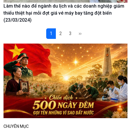
Làm thế nào để ngành du lịch và các doanh nghiệp giảm
Podcast
Góc nhìn VOV1
thiểu thiệt hại mỗi đợt giá vé máy bay tăng đột biến
(23/03/2024)
Bình luận
10 phút Sự kiện - Luận bàn
1
2
3
››
Câu chuyện thời sự
Dòng chảy sự kiện
Đối thoại
Diễn đàn chủ nhật
Chuyện đêm
CHUYÊN MỤC