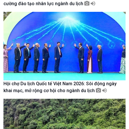
cường đào tạo nhân lực ngành du lịch
Giới thiệu
Thời sự
Thời sự 6h
Thời sự 12h
Thời sự 18h
Thời sự 21h30
Bản tin
Chuyên mục
Theo dòng Thời sự
Hội chợ Du lịch Quốc tế Việt Nam 2026: Sôi động ngày
khai mạc, mở rộng cơ hội cho ngành du lịch