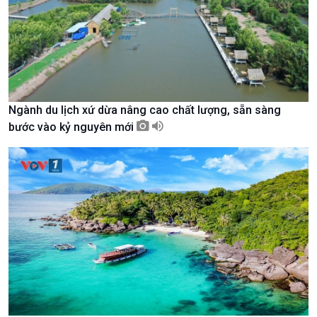
Nam
Ngành du lịch xứ dừa nâng cao chất lượng, sẵn sàng
bước vào kỷ nguyên mới
Xã hội
Khoa học & Công nghệ
Tin Đời sống & Xã hội
Tin Khoa học & Công nghệ
360 độ Sức khỏe
Kết nối công nghệ