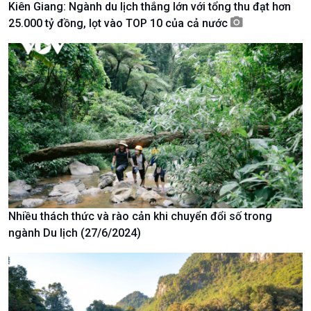
Kiên Giang: Ngành du lịch thắng lớn với tổng thu đạt hơn
Chuyển đổi Xanh
Sống chung với biến đổi
25.000 tỷ đồng, lọt vào TOP 10 của cả nước
Tài nguyên và Môi trường
khí hậu
Chuyên gia của bạn
Xã hội chuyển động
Bước chân đến trường
Nhiều thách thức và rào cản khi chuyển đổi số trong
ngành Du lịch (27/6/2024)