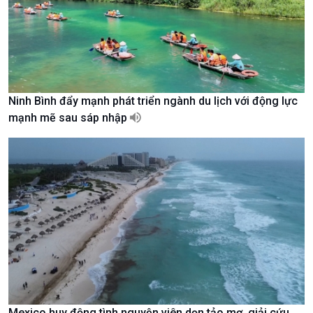
Ninh Bình đẩy mạnh phát triển ngành du lịch với động lực
mạnh mẽ sau sáp nhập
Chính trị
Thế giới
Tin Chính trị
Tin thế giới
Chính phủ với người dân
Vấn đề quốc tế
Quốc hội với cử tri
Hồ sơ sự kiện quốc tế
Xây dựng đảng
Thế giới & Việt Nam
Đảng trong cuộc sống
Biên cương - Một dải vững
Nhận diện sự thật
bền
Pháp luật và đời sống
Mexico huy động tình nguyện viên dọn tảo mơ, giải cứu