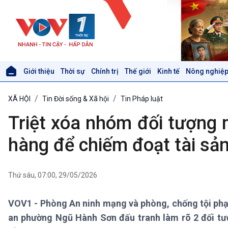
Giới thiệu
Thời sự
Chính trị
Thế giới
Kinh tế
Nông nghiệp
Giới thiệu
Thời sự
XÃ HỘI
Tin Đời sống & Xã hội
Tin Pháp luật
Thời sự 6h
Thời sự 12h
Triệt xóa nhóm đối tượng 
Thời sự 18h
Thời sự 21h30
hàng để chiếm đoạt tài sả
Bản tin
Chuyên mục
Theo dòng Thời sự
Thứ sáu, 07:00, 29/05/2026
VOV1 - Phòng An ninh mạng và phòng, chống tội ph
Xã hội
Khoa học & Công nghệ
an phường Ngũ Hành Sơn đấu tranh làm rõ 2 đối tư
Tin Đời sống & Xã hội
Tin Khoa học & Công nghệ