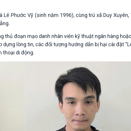
Chát với người nổi tiếng
Video
Câu chuyện Thể thao
Infographic
và Lê Phước Vỹ (sinh năm 1996), cùng trú xã Duy Xuyên,
E-Magazine
Nẵng.
ụng thủ đoạn mạo danh nhân viên kỹ thuật ngân hàng hoặc
ạo dựng lòng tin, các đối tượng hướng dẫn bị hại cài đặt “
 thoại di động.