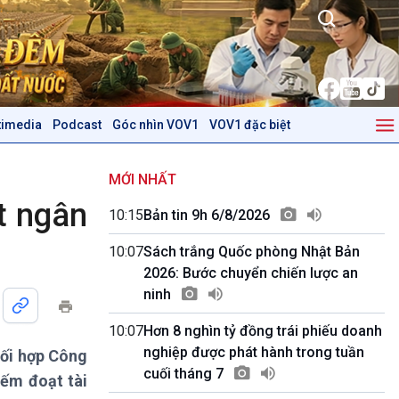
timedia
Podcast
Góc nhìn VOV1
VOV1 đặc biệt
Kinh tế
Nông nghiệp & Biển đảo
Tin Kinh tế
Tin Nông nghiệp & Biển
MỚI NHẤT
Trước giờ mở cửa
đảo
t ngân
10:15
Bản tin 9h 6/8/2026
Dòng chảy Kinh tế
Mùa vàng
Sức sống hàng Việt
Biển đảo Việt Nam
10:07
Sách trắng Quốc phòng Nhật Bản
Khởi nghiệp
Tâm tình biên giới và hải
2026: Bước chuyển chiến lược an
Tuyên chiến với gian lận
đảo
ninh
thương mại
Tìm hiểu biển, đảo Việt
Nam
10:07
Hơn 8 nghìn tỷ đồng trái phiếu doanh
nghiệp được phát hành trong tuần
ối hợp Công
Podcast
Góc nhìn VOV1
cuối tháng 7
iếm đoạt tài
Bình luận