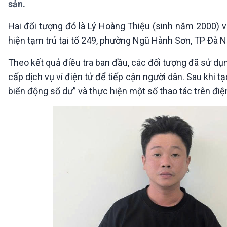
sản.
360 độ Sức khỏe
Kết nối công nghệ
Chuyển đổi Xanh
Sống chung với biến đổi
Hai đối tượng đó là Lý Hoàng Thiệu (sinh năm 2000) 
Tài nguyên và Môi trường
khí hậu
hiện tạm trú tại tổ 249, phường Ngũ Hành Sơn, TP Đà 
Chuyên gia của bạn
Xã hội chuyển động
Theo kết quả điều tra ban đầu, các đối tượng đã sử d
Bước chân đến trường
cấp dịch vụ ví điện tử để tiếp cận người dân. Sau khi t
VOV1 đặc biệt
biến động số dư” và thực hiện một số thao tác trên điện
Thanh âm ký sự
Chân dung cuộc sống
Các chương trình đặc biệt