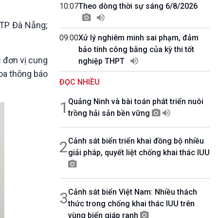
10 phút Sự kiện - Luận bàn
10:07
Theo dòng thời sự sáng 6/8/2026
Câu chuyện thời sự
 TP Đà Nẵng;
Dòng chảy sự kiện
09:00
Xử lý nghiêm minh sai phạm, đảm
Đối thoại
bảo tính công bằng của kỳ thi tốt
Diễn đàn chủ nhật
 đơn vị cung
nghiệp THPT
Chuyện đêm
Loa thông báo
ĐỌC NHIỀU
Quảng Ninh và bài toán phát triển nuôi
1
trồng hải sản bền vững
Cảnh sát biển triển khai đồng bộ nhiều
2
giải pháp, quyết liệt chống khai thác IUU
Cảnh sát biển Việt Nam: Nhiều thách
3
thức trong chống khai thác IUU trên
vùng biển giáp ranh