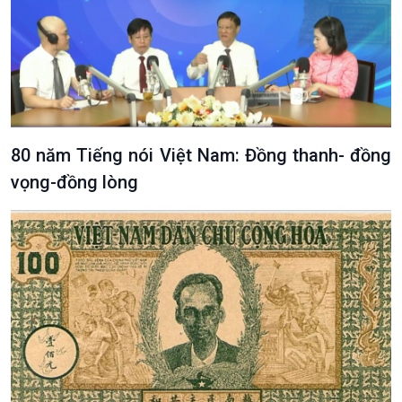
Bình luận
10 phút Sự kiện - Luận bàn
Câu chuyện thời sự
Dòng chảy sự kiện
Đối thoại
Diễn đàn chủ nhật
Chuyện đêm
80 năm Tiếng nói Việt Nam: Đồng thanh- đồng
vọng-đồng lòng