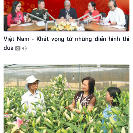
Việt Nam - Khát vọng từ những điển hình thi
đua
Xã hội
Khoa học & Công nghệ
Tin Đời sống & Xã hội
Tin Khoa học & Công nghệ
360 độ Sức khỏe
Kết nối công nghệ
Chuyển đổi Xanh
Sống chung với biến đổi