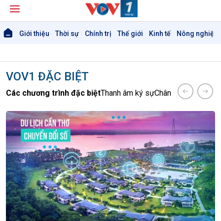
Giới thiệu
Thời sự
Chính trị
Thế giới
Kinh tế
Nông nghiệp 
VOV1 ĐẶC BIỆT
Các chương trình đặc biệt
Thanh âm ký sự
Chân dung cuộc số