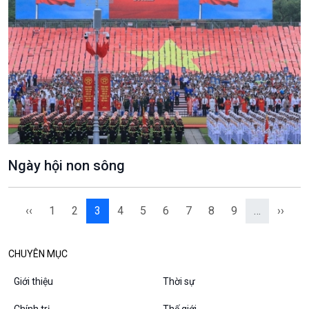
VOV1 đặc biệt
Thanh âm ký sự
Chân dung cuộc sống
Các chương trình đặc biệt
Ngày hội non sông
‹‹
1
2
3
4
5
6
7
8
9
…
››
CHUYÊN MỤC
Giới thiệu
Thời sự