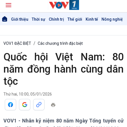
Giới thiệu
Thời sự
Chính trị
Thế giới
Kinh tế
Nông nghiệp 
VOV1 ĐẶC BIỆT
Các chương trình đặc biệt
Quốc hội Việt Nam: 80
năm đồng hành cùng dân
tộc
Thứ hai, 10:00, 05/01/2026
Giới thiệu
Thời sự
VOV1 - Nhân kỷ niệm 80 năm Ngày Tổng tuyển cử