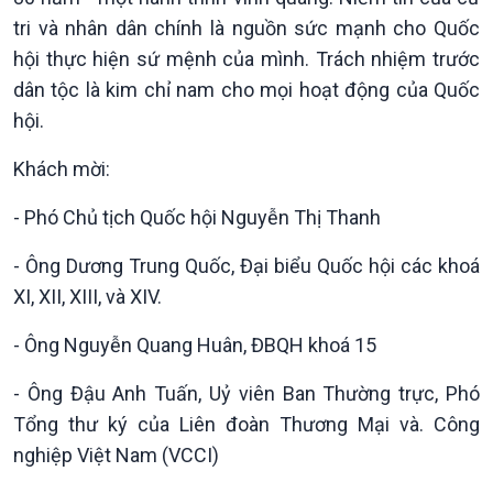
Sức sống hàng Việt
Biển đảo Việt Nam
tri và nhân dân chính là nguồn sức mạnh cho Quốc
Khởi nghiệp
Tâm tình biên giới và hải
hội thực hiện sứ mệnh của mình. Trách nhiệm trước
Tuyên chiến với gian lận
đảo
dân tộc là kim chỉ nam cho mọi hoạt động của Quốc
thương mại
Tìm hiểu biển, đảo Việt
hội.
Nam
Khách mời:
- Phó Chủ tịch Quốc hội Nguyễn Thị Thanh
- Ông Dương Trung Quốc, Đại biểu Quốc hội các khoá
XI, XII, XIII, và XIV.
- Ông Nguyễn Quang Huân, ĐBQH khoá 15
- Ông Đậu Anh Tuấn, Uỷ viên Ban Thường trực, Phó
Xã hội
Khoa học & Công nghệ
Tổng thư ký của Liên đoàn Thương Mại và. Công
Tin Đời sống & Xã hội
Tin Khoa học & Công nghệ
nghiệp Việt Nam (VCCI)
360 độ Sức khỏe
Kết nối công nghệ
Chuyển đổi Xanh
Sống chung với biến đổi