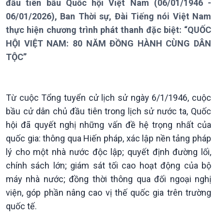
Thời sự 6h
đầu tiên bầu Quốc hội Việt Nam (06/01/1946 -
Thời sự 12h
06/01/2026), Ban Thời sự, Đài Tiếng nói Việt Nam
Thời sự 18h
thực hiện chương trình phát thanh đặc biệt: “QUỐC
Thời sự 21h30
HỘI VIỆT NAM: 80 NĂM ĐỒNG HÀNH CÙNG DÂN
Bản tin
TỘC”
Chuyên mục
Theo dòng Thời sự
Từ cuộc Tổng tuyển cử lịch sử ngày 6/1/1946, cuộc
bầu cử dân chủ đầu tiên trong lịch sử nước ta, Quốc
hội đã quyết nghị những vấn đề hệ trọng nhất của
quốc gia: thông qua Hiến pháp, xác lập nền tảng pháp
lý cho một nhà nước độc lập; quyết định đường lối,
chính sách lớn; giám sát tối cao hoạt động của bộ
máy nhà nước; đồng thời thông qua đối ngoại nghị
Chính trị
Thế giới
viện, góp phần nâng cao vị thế quốc gia trên trường
quốc tế.
Tin Chính trị
Tin thế giới