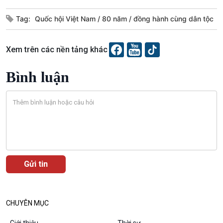
Tag:
Quốc hội Việt Nam
80 năm
đồng hành cùng dân tộc
Xem trên các nền tảng khác
Bình luận
Podcast
Góc nhìn VOV1
Bình luận
10 phút Sự kiện - Luận bàn
Câu chuyện thời sự
Dòng chảy sự kiện
Đối thoại
Diễn đàn chủ nhật
CHUYÊN MỤC
Chuyện đêm