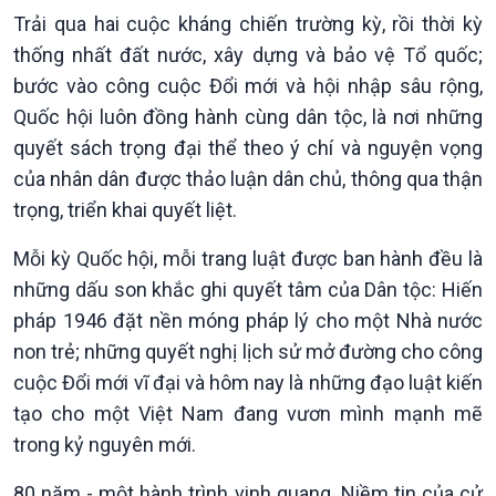
Chính phủ với người dân
Vấn đề quốc tế
Trải qua hai cuộc kháng chiến trường kỳ, rồi thời kỳ
Quốc hội với cử tri
Hồ sơ sự kiện quốc tế
thống nhất đất nước, xây dựng và bảo vệ Tổ quốc;
Xây dựng đảng
Thế giới & Việt Nam
Đảng trong cuộc sống
Biên cương - Một dải vững
bước vào công cuộc Đổi mới và hội nhập sâu rộng,
Nhận diện sự thật
bền
Quốc hội luôn đồng hành cùng dân tộc, là nơi những
Pháp luật và đời sống
quyết sách trọng đại thể theo ý chí và nguyện vọng
của nhân dân được thảo luận dân chủ, thông qua thận
trọng, triển khai quyết liệt.
Mỗi kỳ Quốc hội, mỗi trang luật được ban hành đều là
những dấu son khắc ghi quyết tâm của Dân tộc: Hiến
pháp 1946 đặt nền móng pháp lý cho một Nhà nước
non trẻ; những quyết nghị lịch sử mở đường cho công
cuộc Đổi mới vĩ đại và hôm nay là những đạo luật kiến
Kinh tế
Nông nghiệp & Biển đảo
tạo cho một Việt Nam đang vươn mình mạnh mẽ
Tin Kinh tế
Tin Nông nghiệp & Biển
trong kỷ nguyên mới.
Trước giờ mở cửa
đảo
80 năm - một hành trình vinh quang. Niềm tin của cử
Dòng chảy Kinh tế
Mùa vàng