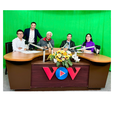
Tài nguyên và Môi trường
khí hậu
Chuyên gia của bạn
Xã hội chuyển động
Bước chân đến trường
Văn hoá & Du lịch
Multimedia
Tin Văn hoá & Du lịch
Ảnh
Chát với người nổi tiếng
Video
Câu chuyện Thể thao
Infographic
E-Magazine