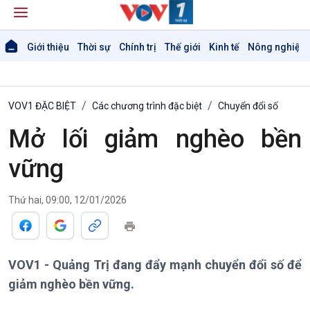
Giới thiệu
Thời sự
Chính trị
Thế giới
Kinh tế
Nông nghiệp 
VOV1 ĐẶC BIỆT
Các chương trình đặc biệt
Chuyển đổi số
Mở lối giảm nghèo bền
vững
Thứ hai, 09:00, 12/01/2026
Giới thiệu
Thời sự
Thời sự 6h
VOV1 - Quảng Trị đang đẩy mạnh chuyển đổi số để
Thời sự 12h
giảm nghèo bền vững.
Thời sự 18h