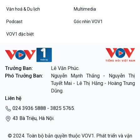
Văn hoá & Du lịch
Multimedia
Podcast
Góc nhìn VOV1
VOV1 đặc biệt
VOV1 đặc biệt
Thanh âm ký sự
Chân dung cuộc sống
Trưởng Ban:
Lê Văn Phúc.
Các chương trình đặc biệt
Phó Trưởng Ban:
Nguyễn Mạnh Thắng - Nguyễn Thị
Tuyết Mai - Lê Thị Hằng - Hoàng Trung
Dũng.
Liên hệ
024 3936 5888 - 3825 5765.
43 Bà Triệu, Hà Nội.
© 2024. Toàn bộ bản quyền thuộc VOV1. Phát triển và vận