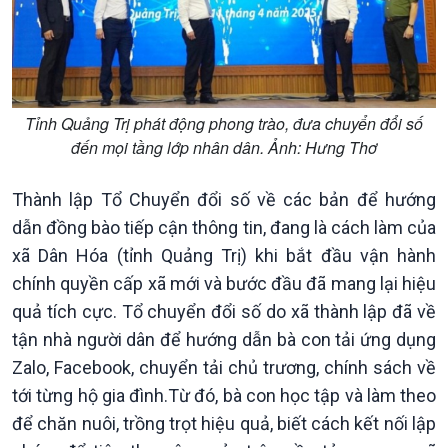
Tỉnh Quảng Trị phát động phong trào, đưa chuyển đổi số
đến mọi tầng lớp nhân dân. Ảnh: Hưng Thơ
Kinh tế
Nông nghiệp & Biển đảo
Tin Kinh tế
Tin Nông nghiệp & Biển
Thành lập Tổ Chuyển đổi số về các bản để hướng
Trước giờ mở cửa
đảo
dẫn đồng bào tiếp cận thông tin, đang là cách làm của
Dòng chảy Kinh tế
Mùa vàng
xã Dân Hóa (tỉnh Quảng Trị) khi bắt đầu vận hành
Sức sống hàng Việt
Biển đảo Việt Nam
Khởi nghiệp
Tâm tình biên giới và hải
chính quyền cấp xã mới và bước đầu đã mang lại hiệu
Tuyên chiến với gian lận
đảo
quả tích cực. Tổ chuyển đổi số do xã thành lập đã về
thương mại
Tìm hiểu biển, đảo Việt
tận nhà người dân để hướng dẫn bà con tải ứng dụng
Nam
Zalo, Facebook, chuyển tải chủ trương, chính sách về
tới từng hộ gia đình.Từ đó, bà con học tập và làm theo
để chăn nuôi, trồng trọt hiệu quả, biết cách kết nối lập