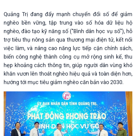
Thời sự 21h30
Bản tin
Quảng Trị đang đẩy mạnh chuyển đổi số để giảm
Chuyên mục
nghèo bền vững, tập trung vào số hóa dữ liệu hộ
Theo dòng Thời sự
nghèo, đào tạo kỹ năng số ("Bình dân học vụ số"), hỗ
trợ tiêu thụ nông sản qua thương mại điện tử, kết nối
việc làm, và nâng cao năng lực tiếp cận chính sách,
biến công nghệ thành công cụ mở rộng sinh kế, thu
hẹp khoảng cách thông tin, giúp người dân vùng khó
khăn vươn lên thoát nghèo hiệu quả và toàn diện hơn,
Chính trị
Thế giới
hướng tới mục tiêu giảm nghèo căn bản vào 2030.
Tin Chính trị
Tin thế giới
Chính phủ với người dân
Vấn đề quốc tế
Quốc hội với cử tri
Hồ sơ sự kiện quốc tế
Xây dựng đảng
Thế giới & Việt Nam
Đảng trong cuộc sống
Biên cương - Một dải vững
Nhận diện sự thật
bền
Pháp luật và đời sống