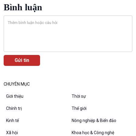
Tin Văn hoá & Du lịch
Ảnh
Bình luận
Chát với người nổi tiếng
Video
Câu chuyện Thể thao
Infographic
E-Magazine
Podcast
Góc nhìn VOV1
CHUYÊN MỤC
Bình luận
10 phút Sự kiện - Luận bàn
Giới thiệu
Thời sự
Câu chuyện thời sự
Chính trị
Thế giới
Dòng chảy sự kiện
Đối thoại
Kinh tế
Nông nghiệp & Biển đảo
Diễn đàn chủ nhật
Chuyện đêm
Xã hội
Khoa học & Công nghệ