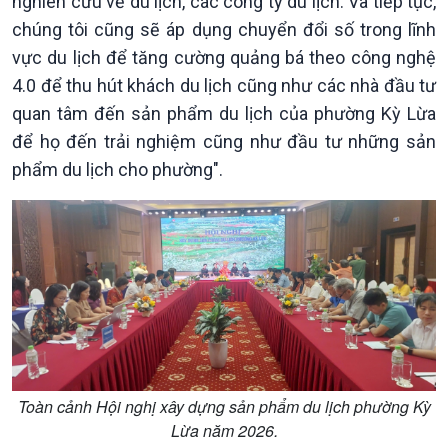
nghiên cứu về du lịch, các công ty du lịch. Và tiếp tục,
chúng tôi cũng sẽ áp dụng chuyển đổi số trong lĩnh
vực du lịch để tăng cường quảng bá theo công nghệ
4.0 để thu hút khách du lịch cũng như các nhà đầu tư
quan tâm đến sản phẩm du lịch của phường Kỳ Lừa
để họ đến trải nghiệm cũng như đầu tư những sản
phẩm du lịch cho phường".
Podcast
Góc nhìn VOV1
Bình luận
Toàn cảnh Hội nghị xây dựng sản phẩm du lịch phường Kỳ
10 phút Sự kiện - Luận bàn
Lừa năm 2026.
Câu chuyện thời sự