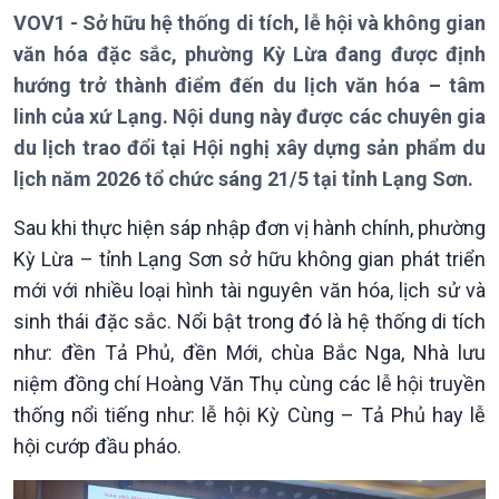
VOV1 - Sở hữu hệ thống di tích, lễ hội và không gian
văn hóa đặc sắc, phường Kỳ Lừa đang được định
hướng trở thành điểm đến du lịch văn hóa – tâm
linh của xứ Lạng. Nội dung này được các chuyên gia
du lịch trao đổi tại Hội nghị xây dựng sản phẩm du
lịch năm 2026 tổ chức sáng 21/5 tại tỉnh Lạng Sơn.
Sau khi thực hiện sáp nhập đơn vị hành chính, phường
Kỳ Lừa – tỉnh Lạng Sơn sở hữu không gian phát triển
mới với nhiều loại hình tài nguyên văn hóa, lịch sử và
sinh thái đặc sắc. Nổi bật trong đó là hệ thống di tích
Giới thiệu
Thời sự
như: đền Tả Phủ, đền Mới, chùa Bắc Nga, Nhà lưu
Thời sự 6h
niệm đồng chí Hoàng Văn Thụ cùng các lễ hội truyền
Thời sự 12h
Thời sự 18h
thống nổi tiếng như: lễ hội Kỳ Cùng – Tả Phủ hay lễ
Thời sự 21h30
hội cướp đầu pháo.
Bản tin
Chuyên mục