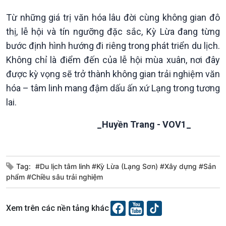
Dòng chảy sự kiện
Từ những giá trị văn hóa lâu đời cùng không gian đô
Đối thoại
thị, lễ hội và tín ngưỡng đặc sắc, Kỳ Lừa đang từng
Diễn đàn chủ nhật
bước định hình hướng đi riêng trong phát triển du lịch.
Chuyện đêm
Không chỉ là điểm đến của lễ hội mùa xuân, nơi đây
được kỳ vọng sẽ trở thành không gian trải nghiệm văn
hóa – tâm linh mang đậm dấu ấn xứ Lạng trong tương
lai.
_Huyền Trang - VOV1_
Tag:
#Du lịch tâm linh #Kỳ Lừa (Lạng Sơn) #Xây dựng #Sản
phẩm #Chiều sâu trải nghiệm
Xem trên các nền tảng khác