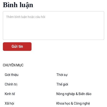
Bình luận
VOV1 đặc biệt
Thanh âm ký sự
Chân dung cuộc sống
CHUYÊN MỤC
Các chương trình đặc biệt
Giới thiệu
Thời sự
Chính trị
Thế giới
Kinh tế
Nông nghiệp & Biển đảo
Xã hội
Khoa học & Công nghệ