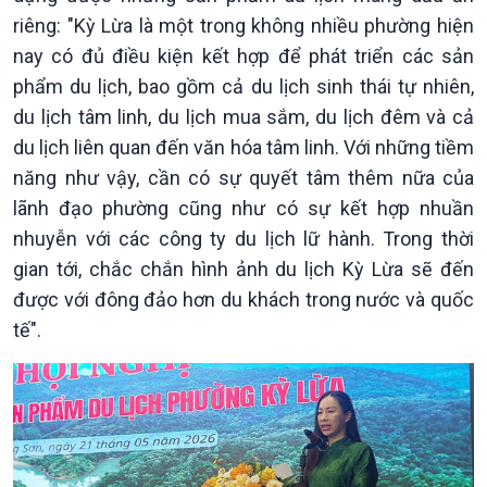
riêng: "Kỳ Lừa là một trong không nhiều phường hiện
nay có đủ điều kiện kết hợp để phát triển các sản
phẩm du lịch, bao gồm cả du lịch sinh thái tự nhiên,
du lịch tâm linh, du lịch mua sắm, du lịch đêm và cả
du lịch liên quan đến văn hóa tâm linh. Với những tiềm
năng như vậy, cần có sự quyết tâm thêm nữa của
lãnh đạo phường cũng như có sự kết hợp nhuần
nhuyễn với các công ty du lịch lữ hành. Trong thời
gian tới, chắc chắn hình ảnh du lịch Kỳ Lừa sẽ đến
được với đông đảo hơn du khách trong nước và quốc
Xã hội
Khoa học & Công nghệ
tế".
Tin Đời sống & Xã hội
Tin Khoa học & Công nghệ
360 độ Sức khỏe
Kết nối công nghệ
Chuyển đổi Xanh
Sống chung với biến đổi
Tài nguyên và Môi trường
khí hậu
Chuyên gia của bạn