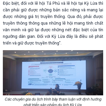
Đặc biệt, đối với lễ hội Tả Phủ và lễ hội tại Kỳ Lừa thì
cần phải giữ được những bản sắc riêng và mang lại
được những giá trị truyền thống. Qua đó, phải được
truyền thông thông qua những lễ hội mang tính chất
văn minh và giữ lại được những nét đặc biệt của tín
Chính trị
Thế giới
ngưỡng dân gian. Đối với Kỳ Lừa đây là điều sẽ phát
Tin Chính trị
Tin thế giới
triển và giữ được truyền thống".
Chính phủ với người dân
Vấn đề quốc tế
Quốc hội với cử tri
Hồ sơ sự kiện quốc tế
Xây dựng đảng
Thế giới & Việt Nam
Đảng trong cuộc sống
Biên cương - Một dải vững
Nhận diện sự thật
bền
Pháp luật và đời sống
Các chuyên gia du lịch trình bày tham luận với định hướng
phát triển sản phẩm du lịch Kỳ Lừa.