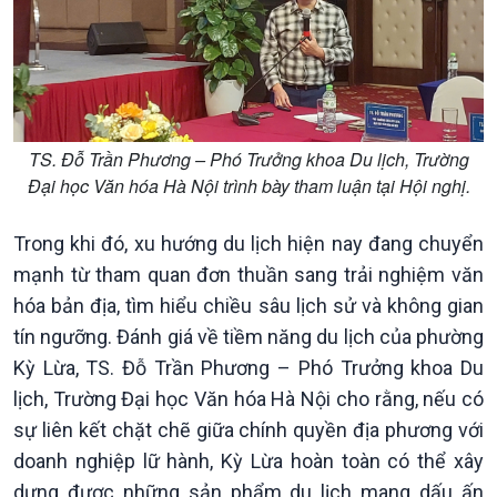
Tin Kinh tế
Tin Nông nghiệp & Biển
Trước giờ mở cửa
đảo
Dòng chảy Kinh tế
Mùa vàng
Sức sống hàng Việt
Biển đảo Việt Nam
Khởi nghiệp
Tâm tình biên giới và hải
Tuyên chiến với gian lận
đảo
TS. Đỗ Trần Phương – Phó Trưởng khoa Du lịch, Trường
thương mại
Tìm hiểu biển, đảo Việt
Đại học Văn hóa Hà Nội trình bày tham luận tại Hội nghị.
Nam
Trong khi đó, xu hướng du lịch hiện nay đang chuyển
mạnh từ tham quan đơn thuần sang trải nghiệm văn
hóa bản địa, tìm hiểu chiều sâu lịch sử và không gian
tín ngưỡng. Đánh giá về tiềm năng du lịch của phường
Kỳ Lừa, TS. Đỗ Trần Phương – Phó Trưởng khoa Du
lịch, Trường Đại học Văn hóa Hà Nội cho rằng, nếu có
sự liên kết chặt chẽ giữa chính quyền địa phương với
doanh nghiệp lữ hành, Kỳ Lừa hoàn toàn có thể xây
dựng được những sản phẩm du lịch mang dấu ấn