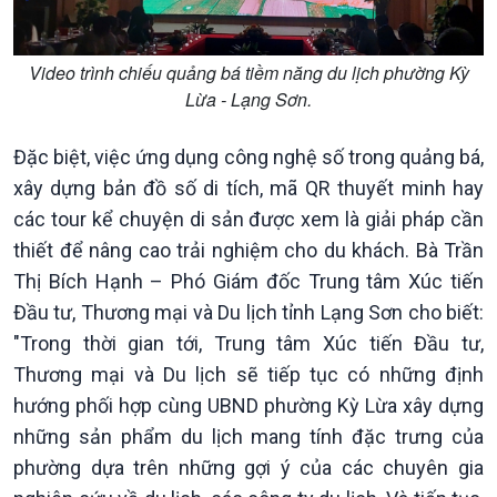
Video trình chiếu quảng bá tiềm năng du lịch phường Kỳ
Lừa - Lạng Sơn.
Đặc biệt, việc ứng dụng công nghệ số trong quảng bá,
Văn hoá & Du lịch
Multimedia
xây dựng bản đồ số di tích, mã QR thuyết minh hay
Tin Văn hoá & Du lịch
Ảnh
các tour kể chuyện di sản được xem là giải pháp cần
Chát với người nổi tiếng
Video
Câu chuyện Thể thao
Infographic
thiết để nâng cao trải nghiệm cho du khách. Bà Trần
E-Magazine
Thị Bích Hạnh – Phó Giám đốc Trung tâm Xúc tiến
Đầu tư, Thương mại và Du lịch tỉnh Lạng Sơn cho biết:
"Trong thời gian tới, Trung tâm Xúc tiến Đầu tư,
Thương mại và Du lịch sẽ tiếp tục có những định
hướng phối hợp cùng UBND phường Kỳ Lừa xây dựng
những sản phẩm du lịch mang tính đặc trưng của
phường dựa trên những gợi ý của các chuyên gia