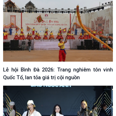
Podcast
Góc nhìn VOV1
Bình luận
10 phút Sự kiện - Luận bàn
Câu chuyện thời sự
Dòng chảy sự kiện
Đối thoại
Diễn đàn chủ nhật
Lễ hội Bình Đà 2026: Trang nghiêm tôn vinh
Chuyện đêm
Quốc Tổ, lan tỏa giá trị cội nguồn