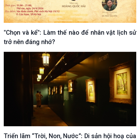
Tin Đời sống & Xã hội
Tin Khoa học & Công nghệ
360 độ Sức khỏe
Kết nối công nghệ
Chuyển đổi Xanh
Sống chung với biến đổi
Tài nguyên và Môi trường
khí hậu
"Chọn và kể": Làm thế nào để nhân vật lịch sử
Chuyên gia của bạn
Xã hội chuyển động
trở nên đáng nhớ?
Bước chân đến trường
Triển lãm “Trời, Non, Nước”: Di sản hội hoạ của