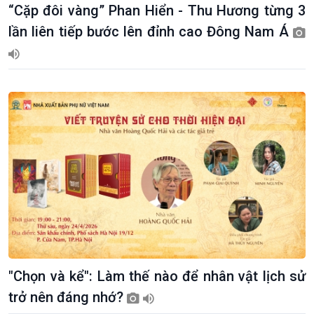
“Cặp đôi vàng” Phan Hiển - Thu Hương từng 3
lần liên tiếp bước lên đỉnh cao Đông Nam Á
Kinh tế
Nông nghiệp & Biển đảo
Tin Kinh tế
Tin Nông nghiệp & Biển
Trước giờ mở cửa
đảo
Dòng chảy Kinh tế
Mùa vàng
"Chọn và kể": Làm thế nào để nhân vật lịch sử
Sức sống hàng Việt
Biển đảo Việt Nam
trở nên đáng nhớ?
Khởi nghiệp
Tâm tình biên giới và hải