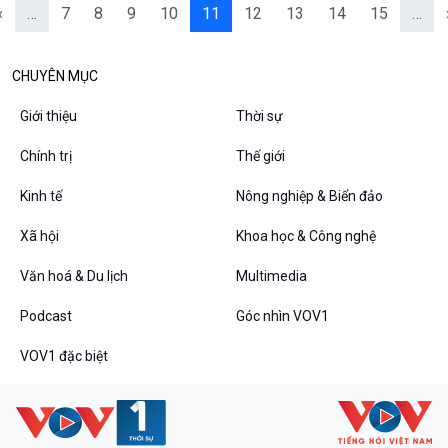
‹
…
7
8
9
10
11
12
13
14
15
…
CHUYÊN MỤC
Giới thiệu
Thời sự
Chính trị
Thế giới
Kinh tế
Nông nghiệp & Biển đảo
Xã hội
Khoa học & Công nghệ
Văn hoá & Du lịch
Multimedia
Podcast
Góc nhìn VOV1
VOV1 đặc biệt