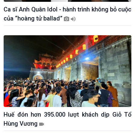
Ca sĩ Anh Quân Idol - hành trình không bỏ cuộc
của “hoàng tử ballad”
Giới thiệu
Thời sự
Thời sự 6h
Thời sự 12h
Thời sự 18h
Thời sự 21h30
Bản tin
Chuyên mục
Theo dòng Thời sự
Huế đón hơn 395.000 lượt khách dịp Giỗ Tổ
Hùng Vương