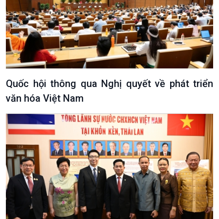
Văn hoá & Du lịch
Multimedia
Tin Văn hoá & Du lịch
Ảnh
Chát với người nổi tiếng
Video
Câu chuyện Thể thao
Infographic
Quốc hội thông qua Nghị quyết về phát triển
E-Magazine
văn hóa Việt Nam