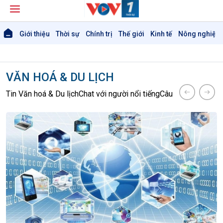
Giới thiệu
Thời sự
Chính trị
Thế giới
Kinh tế
Nông nghiệp 
VĂN HOÁ & DU LỊCH
Tin Văn hoá & Du lịch
Chat với người nổi tiếng
Câu chuyện Thể th