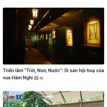
Tuyên chiến với gian lận
đảo
thương mại
Tìm hiểu biển, đảo Việt
Nam
Triển lãm “Trời, Non, Nước”: Di sản hội hoạ của
vua Hàm Nghi