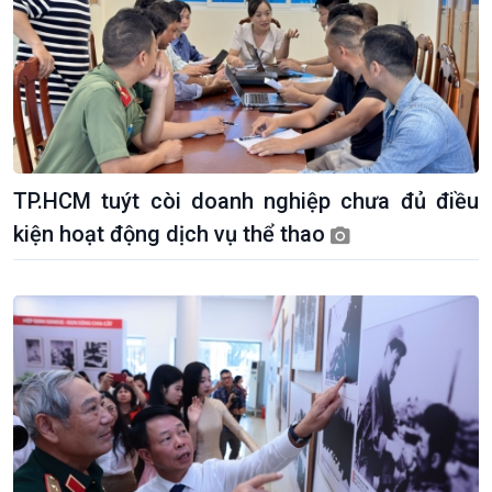
TP.HCM tuýt còi doanh nghiệp chưa đủ điều
Chính trị
Thế giới
kiện hoạt động dịch vụ thể thao
Tin Chính trị
Tin thế giới
Chính phủ với người dân
Vấn đề quốc tế
Quốc hội với cử tri
Hồ sơ sự kiện quốc tế
Xây dựng đảng
Thế giới & Việt Nam
Đảng trong cuộc sống
Biên cương - Một dải vững
Nhận diện sự thật
bền
Pháp luật và đời sống