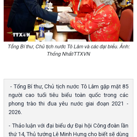
Kinh tế
Nông nghiệp & Biển đảo
Tin Kinh tế
Tin Nông nghiệp & Biển
Trước giờ mở cửa
đảo
Dòng chảy Kinh tế
Mùa vàng
Sức sống hàng Việt
Biển đảo Việt Nam
Khởi nghiệp
Tâm tình biên giới và hải
Tổng Bí thư, Chủ tịch nước Tô Lâm và các đại biểu. Ảnh:
Tuyên chiến với gian lận
đảo
Thống Nhất/TTXVN
thương mại
Tìm hiểu biển, đảo Việt
Nam
- Tổng Bí thư, Chủ tịch nước Tô Lâm gặp mặt 85
người cao tuổi tiêu biểu toàn quốc trong các
phong trào thi đua yêu nước giai đoạn 2021 -
2026.
- Thảo luận với đại biểu dự Đại hội Công đoàn lần
thứ 14, Thủ tướng Lê Minh Hưng cho biết sẽ dùng