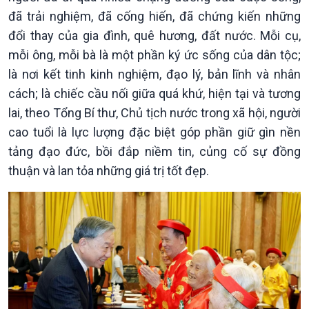
Chính trị
Thế giới
đã trải nghiệm, đã cống hiến, đã chứng kiến những
Tin Chính trị
Tin thế giới
đổi thay của gia đình, quê hương, đất nước. Mỗi cụ,
Chính phủ với người dân
Vấn đề quốc tế
mỗi ông, mỗi bà là một phần ký ức sống của dân tộc;
Quốc hội với cử tri
Hồ sơ sự kiện quốc tế
Xây dựng đảng
Thế giới & Việt Nam
là nơi kết tinh kinh nghiệm, đạo lý, bản lĩnh và nhân
Đảng trong cuộc sống
Biên cương - Một dải vững
cách; là chiếc cầu nối giữa quá khứ, hiện tại và tương
Nhận diện sự thật
bền
lai, theo Tổng Bí thư, Chủ tịch nước trong xã hội, người
Pháp luật và đời sống
cao tuổi là lực lượng đặc biệt góp phần giữ gìn nền
tảng đạo đức, bồi đắp niềm tin, củng cố sự đồng
thuận và lan tỏa những giá trị tốt đẹp.