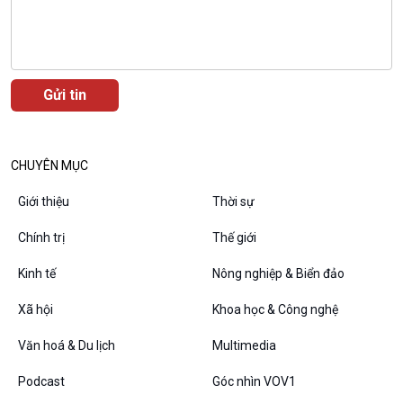
10 phút Sự kiện - Luận bàn
Câu chuyện thời sự
Dòng chảy sự kiện
Đối thoại
Diễn đàn chủ nhật
Chuyện đêm
CHUYÊN MỤC
Giới thiệu
Thời sự
Chính trị
Thế giới
Kinh tế
Nông nghiệp & Biển đảo
Xã hội
Khoa học & Công nghệ
Văn hoá & Du lịch
Multimedia
VOV1 đặc biệt
Podcast
Góc nhìn VOV1
Thanh âm ký sự