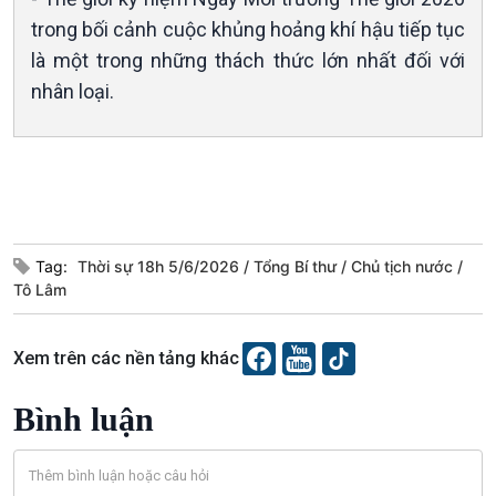
trong bối cảnh cuộc khủng hoảng khí hậu tiếp tục
Văn hoá & Du lịch
Multimedia
là một trong những thách thức lớn nhất đối với
Tin Văn hoá & Du lịch
Ảnh
nhân loại.
Chát với người nổi tiếng
Video
Câu chuyện Thể thao
Infographic
E-Magazine
Tag:
Thời sự 18h 5/6/2026
Tổng Bí thư
Chủ tịch nước
Tô Lâm
Xem trên các nền tảng khác
Bình luận
Podcast
Góc nhìn VOV1
Bình luận