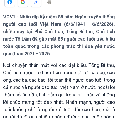
Giới thiệu
Thời sự
Thời sự 6h
Thời sự 12h
VOV1 - Nhân dịp Kỷ niệm 85 năm Ngày truyền thống
Thời sự 18h
người cao tuổi Việt Nam (6/6/1941 - 6/6/2026),
Thời sự 21h30
chiều nay tại Phủ Chủ tịch, Tổng Bí thư, Chủ tịch
Bản tin
nước Tô Lâm đã gặp mặt 85 người cao tuổi tiêu biểu
Chuyên mục
toàn quốc trong các phong trào thi đua yêu nước
Theo dòng Thời sự
giai đoạn 2021 - 2026.
Nói chuyện thân mật với các đại biểu, Tổng Bí thư,
Chủ tịch nước Tô Lâm trân trọng gửi tới các cụ, các
ông, các bà, các bác; tới toàn thể người cao tuổi trong
cả nước và người cao tuổi Việt Nam ở nước ngoài lời
thăm hỏi ân cần, tình cảm quí trọng sâu sắc và những
lời chúc mừng tốt đẹp nhất. Nhấn mạnh, người cao
tuổi không chỉ là người có tuổi đời cao hơn, mà là
người đã đi qua nhiều chặng đường của cuộc sống,