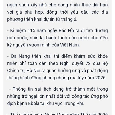
ngân sách xây nhà cho công nhân thuê dài hạn
Xã hội
Khoa học & Công nghệ
với giá phù hợp, đồng thời yêu cầu các địa
Tin Đời sống & Xã hội
Tin Khoa học & Công nghệ
phương triển khai dự án từ tháng 6.
360 độ Sức khỏe
Kết nối công nghệ
Chuyển đổi Xanh
Sống chung với biến đổi
- Kỉ niệm 115 năm ngày Bác Hồ ra đi tìm đường
Tài nguyên và Môi trường
khí hậu
cứu nước, nhìn lại hành trình cứu nước cho đến
Chuyên gia của bạn
kỷ nguyên vươn mình của Việt Nam.
Xã hội chuyển động
Bước chân đến trường
- Đà Nẵng triển khai thí điểm khám sức khỏe
miễn phí toàn dân theo Nghị quyết 72 của Bộ
Chính trị; Hà Nội ra quân hưởng ứng và phát động
tháng hành động phòng chống ma túy năm 2026.
- Thông tin sai lệch đang trở thành một trong
những trở ngại lớn nhất đối với công tác ứng phó
dịch bệnh Ebola tại khu vực Trung Phi.
- Thế giới kỷ niệm Ngày Môi trường Thế giới 2026