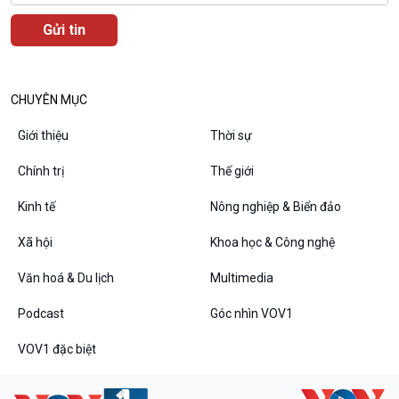
CHUYÊN MỤC
Giới thiệu
Thời sự
Chính trị
Thế giới
Kinh tế
Nông nghiệp & Biển đảo
Xã hội
Khoa học & Công nghệ
VOV1 đặc biệt
Văn hoá & Du lịch
Multimedia
Thanh âm ký sự
Chân dung cuộc sống
Podcast
Góc nhìn VOV1
Các chương trình đặc biệt
VOV1 đặc biệt