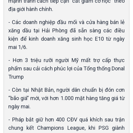
mạnh tránh cách tiếp cận “cắt giảm cơ học” theo
địa giới hành chính.
- Các doanh nghiệp đầu mối và cửa hàng bán lẻ
xăng dầu tại Hải Phòng đã sẵn sàng các điều
kiện để kinh doanh xăng sinh học E10 từ ngày
mai 1/6.
- Hơn 3 triệu rưỡi người Mỹ mất trợ cấp thực
phẩm sau cải cách phúc lợi của Tổng thống Donal
Trump
Văn hoá & Du lịch
Multimedia
Tin Văn hoá & Du lịch
Ảnh
- Còn tại Nhật Bản, người dân chuẩn bị đón cơn
Chát với người nổi tiếng
Video
“bão giá” mới, với hơn 1.000 mặt hàng tăng giá từ
Câu chuyện Thể thao
Infographic
ngày mai.
E-Magazine
- Pháp bắt giữ hơn 400 CĐV quá khích sau trận
chung kết Champions League, khi PSG giành