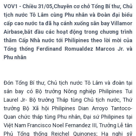
VOV1 - Chiều 31/05,Chuyên cơ chở Tổng Bí thư, Chủ
tịch nước Tô Lâm cùng Phu nhân và Đoàn đại biểu
Giới thiệu
Thời sự
cấp cao nước ta đã hạ cánh xuống sân bay Villamor
Thời sự 6h
Thời sự 12h
Airbase,bắt đầu các hoạt động trong chương trình
Thời sự 18h
thăm Cấp Nhà nước tới Philipines theo lời mời của
Thời sự 21h30
Tổng thống Ferdinand Romualdez Marcos Jr. và
Bản tin
Phu nhân
Chuyên mục
Theo dòng Thời sự
Đón Tổng Bí thư, Chủ tịch nước Tô Lâm và đoàn tại
sân bay có Bộ trưởng Nông nghiệp Philipines Tui
Laurel Jr- Bộ trưởng Tháp tùng Chủ tịch nước, Thứ
trưởng Bộ Xã hội Philipines Dian Arroyo Tantoco-
Quan chức tháp tùng Phu nhân, Đại sứ Philipines tại
Việt Nam Francisco Noel Fernandez III, Trưởng Lễ tân
Phủ Tổng thống Reichel Quinones; Hạ nghị sỹ