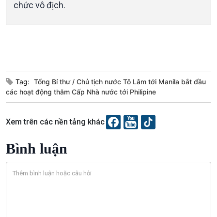
chức vô địch.
Tag:
Tổng Bí thư
Chủ tịch nước Tô Lâm tới Manila bắt đầu
các hoạt động thăm Cấp Nhà nước tới Philipine
Podcast
Góc nhìn VOV1
Xem trên các nền tảng khác
Bình luận
Bình luận
10 phút Sự kiện - Luận bàn
Câu chuyện thời sự
Dòng chảy sự kiện
Đối thoại
Diễn đàn chủ nhật
Chuyện đêm