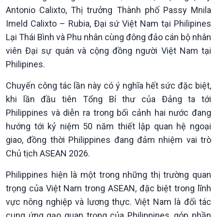
Antonio Calixto, Thị trưởng Thành phố Passy Mnila
Imeld Calixto – Rubia, Đại sứ Việt Nam tại Philipines
Lại Thái Bình và Phu nhân cùng đông đảo cán bộ nhân
Chính trị
Thế giới
viên Đại sự quán và cộng đồng người Việt Nam tại
Tin Chính trị
Tin thế giới
Philipines.
Chính phủ với người dân
Vấn đề quốc tế
Quốc hội với cử tri
Hồ sơ sự kiện quốc tế
Chuyến công tác lần này có ý nghĩa hết sức đặc biệt,
Xây dựng đảng
Thế giới & Việt Nam
khi lần đầu tiên Tổng Bí thư của Đảng ta tới
Đảng trong cuộc sống
Biên cương - Một dải vững
Philippines và diễn ra trong bối cảnh hai nước đang
Nhận diện sự thật
bền
hướng tới kỷ niệm 50 năm thiết lập quan hệ ngoại
Pháp luật và đời sống
giao, đồng thời Philippines đang đảm nhiệm vai trò
Chủ tịch ASEAN 2026.
Philippines hiện là một trong những thị trường quan
trọng của Việt Nam trong ASEAN, đặc biệt trong lĩnh
vực nông nghiệp và lương thực. Việt Nam là đối tác
cung ứng gạo quan trọng của Philippines, góp phần