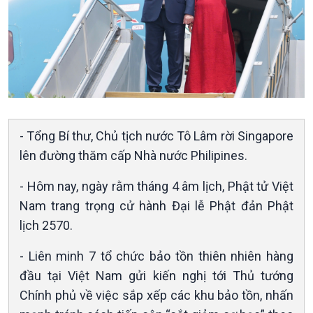
- Tổng Bí thư, Chủ tịch nước Tô Lâm rời Singapore
Xã hội
Khoa học & Công nghệ
lên đường thăm cấp Nhà nước Philipines.
Tin Đời sống & Xã hội
Tin Khoa học & Công nghệ
- Hôm nay, ngày rằm tháng 4 âm lịch, Phật tử Việt
360 độ Sức khỏe
Kết nối công nghệ
Nam trang trọng cử hành Đại lễ Phật đản Phật
Chuyển đổi Xanh
Sống chung với biến đổi
lịch 2570.
Tài nguyên và Môi trường
khí hậu
Chuyên gia của bạn
- Liên minh 7 tổ chức bảo tồn thiên nhiên hàng
Xã hội chuyển động
đầu tại Việt Nam gửi kiến nghị tới Thủ tướng
Bước chân đến trường
Chính phủ về việc sắp xếp các khu bảo tồn, nhấn