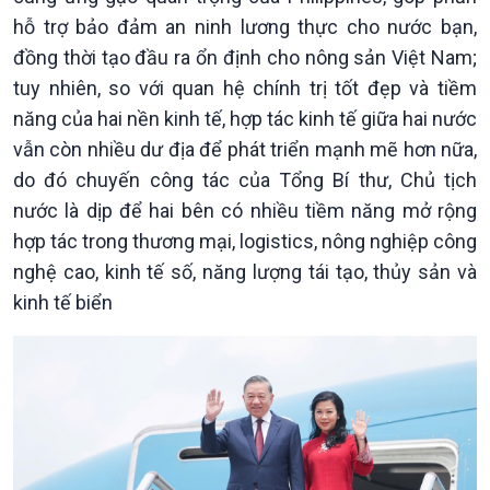
hỗ trợ bảo đảm an ninh lương thực cho nước bạn,
đồng thời tạo đầu ra ổn định cho nông sản Việt Nam;
tuy nhiên, so với quan hệ chính trị tốt đẹp và tiềm
năng của hai nền kinh tế, hợp tác kinh tế giữa hai nước
vẫn còn nhiều dư địa để phát triển mạnh mẽ hơn nữa,
Kinh tế
Nông nghiệp & Biển đảo
do đó chuyến công tác của Tổng Bí thư, Chủ tịch
Tin Kinh tế
Tin Nông nghiệp & Biển
nước là dịp để hai bên có nhiều tiềm năng mở rộng
Trước giờ mở cửa
đảo
hợp tác trong thương mại, logistics, nông nghiệp công
Dòng chảy Kinh tế
Mùa vàng
nghệ cao, kinh tế số, năng lượng tái tạo, thủy sản và
Sức sống hàng Việt
Biển đảo Việt Nam
Khởi nghiệp
Tâm tình biên giới và hải
kinh tế biển
Tuyên chiến với gian lận
đảo
thương mại
Tìm hiểu biển, đảo Việt
Nam