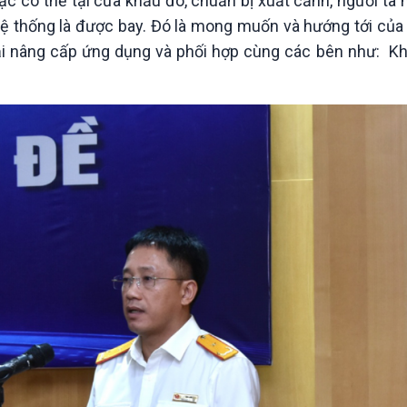
c có thể tại cửa khẩu đó, chuẩn bị xuất cảnh, người ta 
hệ thống là được bay. Đó là mong muốn và hướng tới của
ải nâng cấp ứng dụng và phối hợp cùng các bên như: Kh