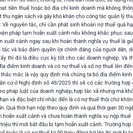
oạt tiền thuế hoặc bỏ địa chỉ kinh doanh mà không thôn
t thu ngân sách và gây khó khăn cho công tác quản lý t
 Về nguyên tắc, chỉ cần phát sinh khoản nợ thuế quá hạn
 biện pháp tạm hoãn xuất cảnh nếu không khắc phục sau
n xuất cảnh ngay sau khi hoàn thành nghĩa vụ thuế là gi
h tắc và bảo đảm quyền lợi chính đáng của người dân, d
y thì đó là điều cực kỳ tốt cho các doanh nghiệp. Và t
ịa điểm kinh doanh và có nợ thuế và số nợ thuế lên đến
ời thắc mắc là vậy quy định mà chúng ta bỏ địa điểm kin
ăn cứ ở Nghị định số 49/2025 thì sẽ có các trường hợp 
theo pháp luật của doanh nghiệp, hợp tác xã nhưng mà kh
 hạn và đặc biệt chỉ nhắc đến là có nợ thuế thôi chứ không
n. Quá thời hạn nộp theo quy định và quá thời gian 30 ng
 hoãn xuất cảnh và chưa hoàn thành nghĩa vụ nộp thuế t
triệu thì mới bắt đầu bị tạm hoãn xuất cảnh. Trường hợp
 hoặc là có nợ thuế từ 50 triệu đồng trở lên thì mới bị 