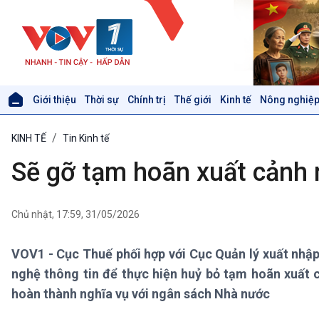
Giới thiệu
Thời sự
Chính trị
Thế giới
Kinh tế
Nông nghiệp
Giới thiệu
Thời sự
KINH TẾ
Tin Kinh tế
Thời sự 6h
Thời sự 12h
Sẽ gỡ tạm hoãn xuất cảnh 
Thời sự 18h
Thời sự 21h30
Bản tin
Chủ nhật, 17:59, 31/05/2026
Chuyên mục
Theo dòng Thời sự
VOV1 - Cục Thuế phối hợp với Cục Quản lý xuất nhậ
nghệ thông tin để thực hiện huỷ bỏ tạm hoãn xuất c
Xã hội
Khoa học & Công nghệ
hoàn thành nghĩa vụ với ngân sách Nhà nước
Tin Đời sống & Xã hội
Tin Khoa học & Công nghệ