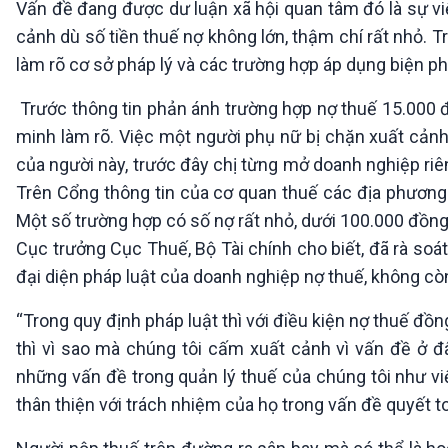
Vấn đề đang được dư luận xã hội quan tâm đó là sự vi
360 độ Sức khỏe
Kết nối công nghệ
Chuyển đổi Xanh
Sống chung với biến đổi
cảnh dù số tiền thuế nợ không lớn, thậm chí rất nhỏ. T
Tài nguyên và Môi trường
khí hậu
làm rõ cơ sở pháp lý và các trường hợp áp dụng biện ph
Chuyên gia của bạn
Xã hội chuyển động
Trước thông tin phản ánh trường hợp nợ thuế 15.000 đ
Bước chân đến trường
minh làm rõ. Việc một người phụ nữ bị chặn xuất cảnh
của người này, trước đây chị từng mở doanh nghiệp riê
VOV1 đặc biệt
Trên Cổng thông tin của cơ quan thuế các địa phương 
Thanh âm ký sự
Một số trường hợp có số nợ rất nhỏ, dưới 100.000 đồng
Chân dung cuộc sống
Các chương trình đặc biệt
Cục trưởng Cục Thuế, Bộ Tài chính cho biết, đã rà soá
đại diện pháp luật của doanh nghiệp nợ thuế, không còn
“Trong quy định pháp luật thì với điều kiện nợ thuế đồn
thì vì sao mà chúng tôi cấm xuất cảnh vì vấn đề ở đ
những vấn đề trong quản lý thuế của chúng tôi như v
thân thiện với trách nhiệm của họ trong vấn đề quyết t