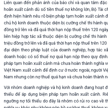
Liên quan đến phản ánh của báo chí và quan tâm đặc 
hoãn xuất cảnh dù số tiền thuế nợ không lớn, Bộ Tài c
định hiện hành nêu rõ biện pháp tạm hoãn xuất cảnh đ
chủ hộ kinh doanh thuộc diện bị cưỡng chế thi hành quy
đồng trở lên và đã quá thời hạn nộp thuế trên 120 ngày
liên hiệp hợp tác xã thuộc diện bị cưỡng chế thi hành
triệu đồng trở lên và đã quá thời hạn nộp thuế trên 120
đại diện theo pháp luật của doanh nghiệp, hợp tác xã
doanh hoặc có số thuế nợ quá hạn nộp theo quy định.
pháp tạm hoãn xuất cảnh mà chưa hoàn thành nghĩa vụ 
Việt Nam xuất cảnh để định cư ở nước ngoài, người Việ
Nam nhưng còn nợ thuế quá hạn và chưa hoàn thành ng
Với nhóm doanh nghiệp và hộ kinh doanh đang hoạt độn
thiểu để áp dụng biện pháp tạm hoãn xuất cảnh. Ri
ngưỡng nợ tối thiểu do đây là nhóm có rủi ro cao về t
nghĩa vụ khác như không nộp hồ sơ khai thuế, không x