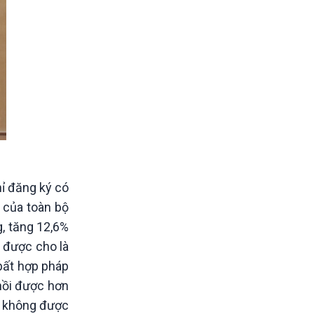
hỉ đăng ký có
 của toàn bộ
, tăng 12,6%
h được cho là
 bất hợp pháp
hồi được hơn
ng không được