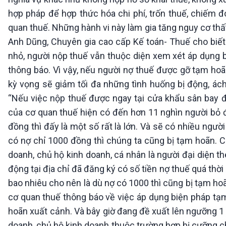
hợp pháp để hợp thức hóa chi phí, trốn thuế, chiếm đ
quan thuế. Những hành vi này làm gia tăng nguy cơ thấ
Anh Dũng, Chuyên gia cao cấp Kế toán- Thuế cho biết:
nhỏ, người nộp thuế vẫn thuộc diện xem xét áp dụng
thông báo. Vì vậy, nếu người nợ thuế được gỡ tạm hoã
kỳ vọng sẽ giảm tối đa những tình huống bị động, ác
“Nếu việc nộp thuế được ngay tại cửa khẩu sân bay đấ
của cơ quan thuế hiện có đến hơn 11 nghìn người bỏ đ
đồng thì đấy là một số rất là lớn. Và sẽ có nhiều ngư
có nợ chỉ 1000 đồng thì chúng ta cũng bị tạm hoãn. C
doanh, chủ hộ kinh doanh, cá nhân là người đại diện 
động tại địa chỉ đã đăng ký có số tiền nợ thuế quá thời
bao nhiêu cho nên là dù nợ có 1000 thì cũng bị tạm hoã
cơ quan thuế thông báo về việc áp dụng biện pháp tạm
hoãn xuất cảnh. Và bây giờ đang đề xuất lên ngưỡng 1 
doanh, chủ hộ kinh doanh thuộc trường hợp bị cưỡng chế