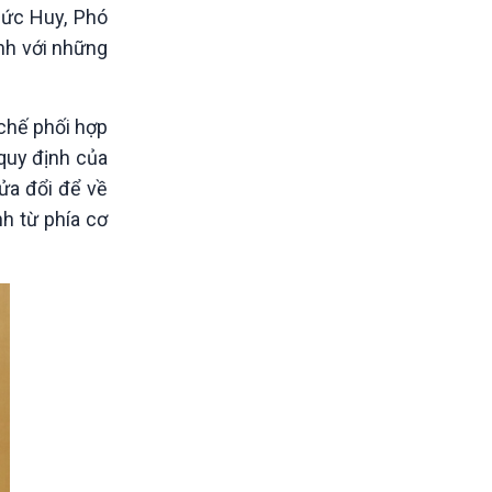
Đức Huy, Phó
nh với những
 chế phối hợp
 quy định của
ửa đổi để về
h từ phía cơ