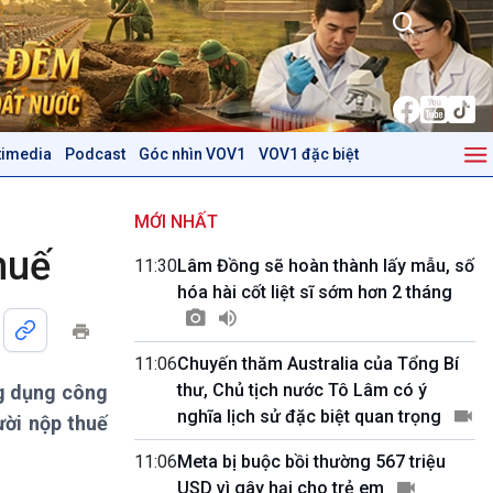
timedia
Podcast
Góc nhìn VOV1
VOV1 đặc biệt
Kinh tế
Nông nghiệp & Biển đảo
Tin Kinh tế
Tin Nông nghiệp & Biển
MỚI NHẤT
Trước giờ mở cửa
đảo
huế
11:30
Lâm Đồng sẽ hoàn thành lấy mẫu, số
Dòng chảy Kinh tế
Mùa vàng
hóa hài cốt liệt sĩ sớm hơn 2 tháng
Sức sống hàng Việt
Biển đảo Việt Nam
Khởi nghiệp
Tâm tình biên giới và hải
Tuyên chiến với gian lận
đảo
11:06
Chuyến thăm Australia của Tổng Bí
thương mại
Tìm hiểu biển, đảo Việt
thư, Chủ tịch nước Tô Lâm có ý
ng dụng công
Nam
nghĩa lịch sử đặc biệt quan trọng
ười nộp thuế
Podcast
Góc nhìn VOV1
11:06
Meta bị buộc bồi thường 567 triệu
Bình luận
USD vì gây hại cho trẻ em