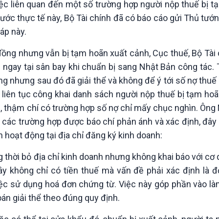
ệc liên quan đến một số trường hợp người nộp thuế bị t
Chát với người nổi tiếng
Video
Câu chuyện Thể thao
Infographic
rước thực tế này, Bộ Tài chính đã có báo cáo gửi Thủ tướ
E-Magazine
áp này.
ồng nhưng vẫn bị tạm hoãn xuất cảnh, Cục thuế, Bộ Tài 
 ngay tại sân bay khi chuẩn bị sang Nhật Bản công tác. 
ng nhưng sau đó đã giải thể và không để ý tới số nợ thuế
liên tục công khai danh sách người nộp thuế bị tạm hoã
, thậm chí có trường hợp số nợ chỉ mấy chục nghìn. Ông
t các trường hợp được báo chí phản ánh và xác định, đây
 hoạt động tại địa chỉ đăng ký kinh doanh:
g thời bỏ địa chỉ kinh doanh nhưng không khai báo với cơ 
ây không chỉ có tiền thuế mà vấn đề phải xác định là đ
iệc sử dụng hoá đơn chứng từ. Việc này góp phần vào l
oán giải thể theo đúng quy định.