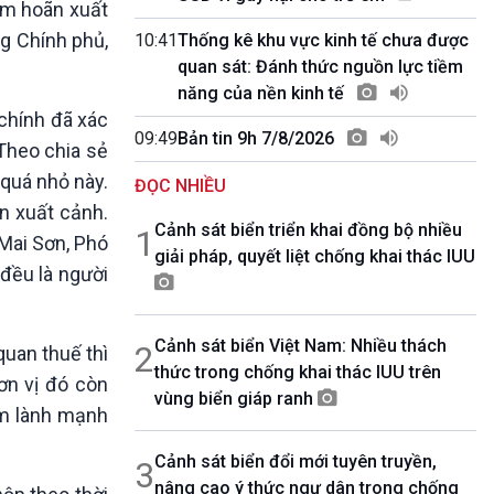
ạm hoãn xuất
10 phút Sự kiện - Luận bàn
Câu chuyện thời sự
ng Chính phủ,
10:41
Thống kê khu vực kinh tế chưa được
Dòng chảy sự kiện
quan sát: Đánh thức nguồn lực tiềm
Đối thoại
năng của nền kinh tế
Diễn đàn chủ nhật
chính đã xác
09:49
Bản tin 9h 7/8/2026
Chuyện đêm
Theo chia sẻ
 quá nhỏ này.
ĐỌC NHIỀU
n xuất cảnh.
Cảnh sát biển triển khai đồng bộ nhiều
1
 Mai Sơn, Phó
giải pháp, quyết liệt chống khai thác IUU
 đều là người
Cảnh sát biển Việt Nam: Nhiều thách
2
quan thuế thì
thức trong chống khai thác IUU trên
ơn vị đó còn
vùng biển giáp ranh
àm lành mạnh
Cảnh sát biển đổi mới tuyên truyền,
3
nâng cao ý thức ngư dân trong chống