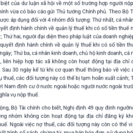
biệt của dư luận xã hội về một số trường hợp người nộp
hính vừa có báo cáo gửi Thủ tướng Chính phủ. Theo Bộ T
ược áp dụng đối với 4 nhóm đối tượng: Thứ nhất, cá nhân
ết định hành chính về quản lý thuế khi có số tiền thuế n
; Thứ hai, người đại diện theo pháp luật của doanh nghiệp
 quyết định hành chính về quản lý thuế khi có số tiền t
 ngày; Thứ ba, cá nhân kinh doanh, chủ hộ kinh doanh, cá 
, liên hiệp hợp tác xã không còn hoạt động tại địa chỉ 
 Sau 30 ngày kể từ khi cơ quan thuế thông báo về việc 
thuế, các đối tượng này có thể bị tạm hoãn xuất cảnh; T
t Nam định cư ở nước ngoài hoặc người nước ngoài trước
hĩa vụ nộp thuế.
g, Bộ Tài chính cho biết, Nghị định 49 quy định ngưỡng
êng nhóm không còn hoạt động tại địa chỉ đăng ký k
huế. Ngoài việc nợ thuế, các đối tượng này còn có thể 
uất trình sổ sách, chứng từ, mua bán hóa đơn, sử dụng h