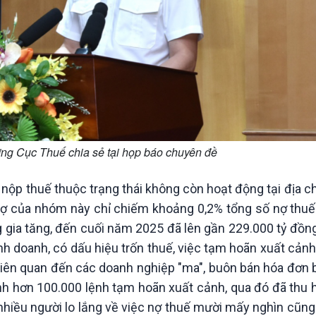
ng Cục Thuế chia sẻ tại họp báo chuyên đề
 nộp thuế thuộc trạng thái không còn hoạt động tại địa c
ố nợ của nhóm này chỉ chiếm khoảng 0,2% tổng số nợ thuế
 gia tăng, đến cuối năm 2025 đã lên gần 229.000 tỷ đồng
inh doanh, có dấu hiệu trốn thuế, việc tạm hoãn xuất cản
ơ liên quan đến các doanh nghiệp "ma", buôn bán hóa đơn
nh hơn 100.000 lệnh tạm hoãn xuất cảnh, qua đó đã thu 
 nhiều người lo lắng về việc nợ thuế mười mấy nghìn cũ