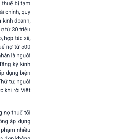
 thuế bị tạm
ài chính, quy
 kinh doanh,
ợ từ 30 triệu
, hợp tác xã,
huế nợ từ 500
nhân là người
đăng ký kinh
áp dụng biện
hứ tư, người
 khi rời Việt
 nợ thuế tối
hông áp dụng
vi phạm nhiều
óa đơn không