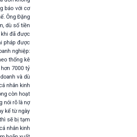
g báo với cơ
huế. Ông Đặng
, dù số tiền
 khi đã được
ải pháp được
oanh nghiệp:
heo thống kê
 hơn 7000 tỷ
h doanh và dù
cá nhân kinh
ông còn hoạt
 nói rõ là nợ
ày kể từ ngày
hì sẽ bị tạm
 cá nhân kinh
tạm hoãn xuất