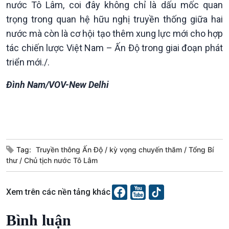
nước Tô Lâm, coi đây không chỉ là dấu mốc quan
trọng trong quan hệ hữu nghị truyền thống giữa hai
nước mà còn là cơ hội tạo thêm xung lực mới cho hợp
tác chiến lược Việt Nam – Ấn Độ trong giai đoạn phát
Podcast
Góc nhìn VOV1
triển mới./.
Bình luận
Đình Nam/VOV-New Delhi
10 phút Sự kiện - Luận bàn
Câu chuyện thời sự
Dòng chảy sự kiện
Đối thoại
Diễn đàn chủ nhật
Chuyện đêm
Tag:
Truyền thông Ấn Độ
kỳ vọng chuyến thăm
Tổng Bí
thư
Chủ tịch nước Tô Lâm
Xem trên các nền tảng khác
Bình luận