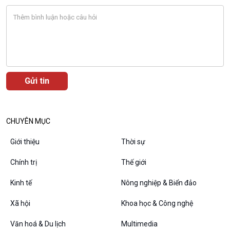
CHUYÊN MỤC
Giới thiệu
Thời sự
VOV1 đặc biệt
Chính trị
Thế giới
Thanh âm ký sự
Chân dung cuộc sống
Kinh tế
Nông nghiệp & Biển đảo
Các chương trình đặc biệt
Xã hội
Khoa học & Công nghệ
Văn hoá & Du lịch
Multimedia