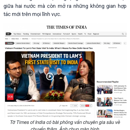
giữa hai nước mà còn mở ra những không gian hợp
tác mới trên mọi lĩnh vực.
Chính trị
Thế giới
Tin Chính trị
Tin thế giới
Chính phủ với người dân
Vấn đề quốc tế
Tờ Times of India có bài phỏng vấn chuyên gia sâu về
Quốc hội với cử tri
Hồ sơ sự kiện quốc tế
chuyến thăm. Ảnh chụp màn hình