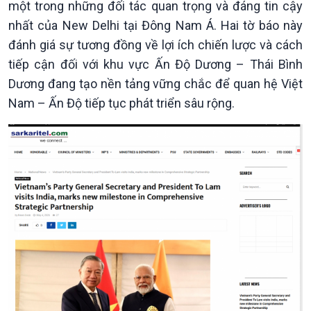
một trong những đối tác quan trọng và đáng tin cậy
nhất của New Delhi tại Đông Nam Á. Hai tờ báo này
đánh giá sự tương đồng về lợi ích chiến lược và cách
Kinh tế
Nông nghiệp & Biển đảo
tiếp cận đối với khu vực Ấn Độ Dương – Thái Bình
Tin Kinh tế
Tin Nông nghiệp & Biển
Dương đang tạo nền tảng vững chắc để quan hệ Việt
Trước giờ mở cửa
đảo
Nam – Ấn Độ tiếp tục phát triển sâu rộng.
Dòng chảy Kinh tế
Mùa vàng
Sức sống hàng Việt
Biển đảo Việt Nam
Khởi nghiệp
Tâm tình biên giới và hải
Tuyên chiến với gian lận
đảo
thương mại
Tìm hiểu biển, đảo Việt
Nam