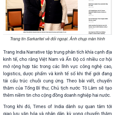
Trang tin Sarkaritel về đối ngoại. Ảnh chụp màn hình
Trang India Narrative tập trung phân tích khía cạnh địa
kinh tế, cho rằng Việt Nam và Ấn Độ có nhiều cơ hội
mở rộng hợp tác trong các lĩnh vực công nghệ cao,
Xã hội
Khoa học & Công nghệ
logistics, dược phẩm và kinh tế số khi thế giới đang
Tin Đời sống & Xã hội
Tin Khoa học & Công nghệ
tái cấu trúc chuỗi cung ứng. Theo bài viết, chuyến
360 độ Sức khỏe
Kết nối công nghệ
thăm của Tổng Bí thư, Chủ tịch nước Tô Lâm sẽ tạo
Chuyển đổi Xanh
Sống chung với biến đổi
thêm niềm tin cho cộng đồng doanh nghiệp hai nước.
Tài nguyên và Môi trường
khí hậu
Chuyên gia của bạn
Trong khi đó, Times of India dành sự quan tâm tới
Xã hội chuyển động
giao lưu văn hóa và nhân dân, kỳ vọng chuyến thăm