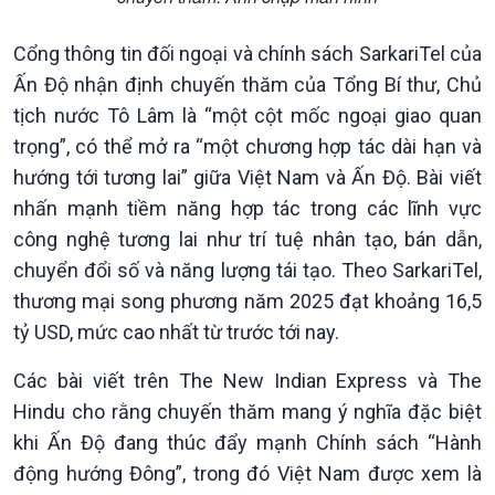
Xây dựng đảng
Thế giới & Việt Nam
Đảng trong cuộc sống
Biên cương - Một dải vững
Cổng thông tin đối ngoại và chính sách SarkariTel của
Nhận diện sự thật
bền
Ấn Độ nhận định chuyến thăm của Tổng Bí thư, Chủ
Pháp luật và đời sống
tịch nước Tô Lâm là “một cột mốc ngoại giao quan
trọng”, có thể mở ra “một chương hợp tác dài hạn và
hướng tới tương lai” giữa Việt Nam và Ấn Độ. Bài viết
nhấn mạnh tiềm năng hợp tác trong các lĩnh vực
công nghệ tương lai như trí tuệ nhân tạo, bán dẫn,
chuyển đổi số và năng lượng tái tạo. Theo SarkariTel,
thương mại song phương năm 2025 đạt khoảng 16,5
tỷ USD, mức cao nhất từ trước tới nay.
Các bài viết trên The New Indian Express và The
Hindu cho rằng chuyến thăm mang ý nghĩa đặc biệt
khi Ấn Độ đang thúc đẩy mạnh Chính sách “Hành
động hướng Đông”, trong đó Việt Nam được xem là