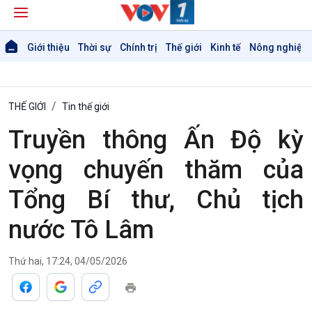
Giới thiệu
Thời sự
Chính trị
Thế giới
Kinh tế
Nông nghiệp 
THẾ GIỚI
Tin thế giới
Truyền thông Ấn Độ kỳ
vọng chuyến thăm của
Tổng Bí thư, Chủ tịch
nước Tô Lâm
Thứ hai, 17:24, 04/05/2026