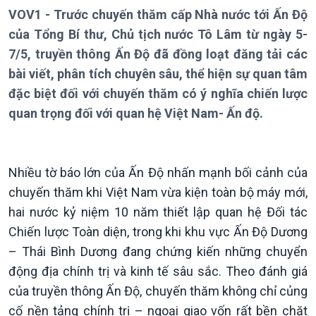
VOV1 - Trước chuyến thăm cấp Nhà nước tới Ấn Độ
của Tổng Bí thư, Chủ tịch nước Tô Lâm từ ngày 5-
7/5, truyền thông Ấn Độ đã đồng loạt đăng tải các
bài viết, phân tích chuyên sâu, thể hiện sự quan tâm
đặc biệt đối với chuyến thăm có ý nghĩa chiến lược
quan trọng đối với quan hệ Việt Nam- Ấn độ.
Giới thiệu
Thời sự
Thời sự 6h
Thời sự 12h
Nhiều tờ báo lớn của Ấn Độ nhấn mạnh bối cảnh của
Thời sự 18h
chuyến thăm khi Việt Nam vừa kiện toàn bộ máy mới,
Thời sự 21h30
hai nước kỷ niệm 10 năm thiết lập quan hệ Đối tác
Bản tin
Chuyên mục
Chiến lược Toàn diện, trong khi khu vực Ấn Độ Dương
Theo dòng Thời sự
– Thái Bình Dương đang chứng kiến những chuyển
động địa chính trị và kinh tế sâu sắc. Theo đánh giá
của truyền thông Ấn Độ, chuyến thăm không chỉ củng
cố nền tảng chính trị – ngoại giao vốn rất bền chặt