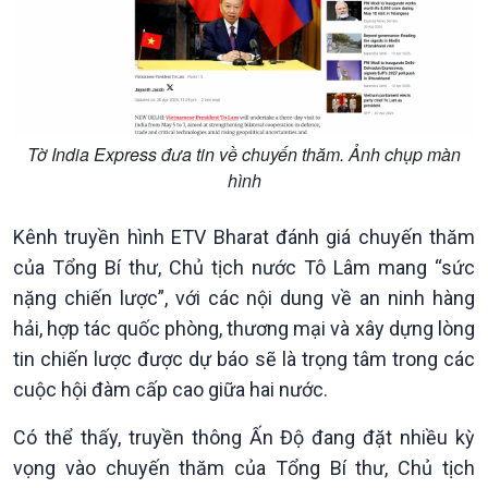
Văn hoá & Du lịch
Multimedia
Tin Văn hoá & Du lịch
Ảnh
Chát với người nổi tiếng
Video
Câu chuyện Thể thao
Infographic
E-Magazine
Tờ India Express đưa tin về chuyến thăm. Ảnh chụp màn
hình
Kênh truyền hình ETV Bharat đánh giá chuyến thăm
của Tổng Bí thư, Chủ tịch nước Tô Lâm mang “sức
nặng chiến lược”, với các nội dung về an ninh hàng
hải, hợp tác quốc phòng, thương mại và xây dựng lòng
tin chiến lược được dự báo sẽ là trọng tâm trong các
cuộc hội đàm cấp cao giữa hai nước.
Có thể thấy, truyền thông Ấn Độ đang đặt nhiều kỳ
vọng vào chuyến thăm của Tổng Bí thư, Chủ tịch