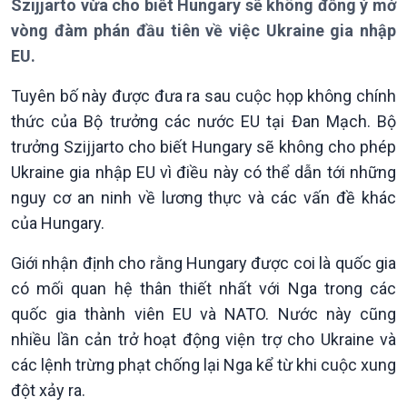
Szijjarto vừa cho biết Hungary sẽ không đồng ý mở
Thời sự 21h30
vòng đàm phán đầu tiên về việc Ukraine gia nhập
Bản tin
EU.
Chuyên mục
Theo dòng Thời sự
Tuyên bố này được đưa ra sau cuộc họp không chính
thức của Bộ trưởng các nước EU tại Đan Mạch. Bộ
trưởng Szijjarto cho biết Hungary sẽ không cho phép
Ukraine gia nhập EU vì điều này có thể dẫn tới những
nguy cơ an ninh về lương thực và các vấn đề khác
của Hungary.
Giới nhận định cho rằng Hungary được coi là quốc gia
Chính trị
Thế giới
có mối quan hệ thân thiết nhất với Nga trong các
Tin Chính trị
Tin thế giới
quốc gia thành viên EU và NATO. Nước này cũng
Chính phủ với người dân
Vấn đề quốc tế
Quốc hội với cử tri
Hồ sơ sự kiện quốc tế
nhiều lần cản trở hoạt động viện trợ cho Ukraine và
Xây dựng đảng
Thế giới & Việt Nam
các lệnh trừng phạt chống lại Nga kể từ khi cuộc xung
Đảng trong cuộc sống
Biên cương - Một dải vững
đột xảy ra.
Nhận diện sự thật
bền