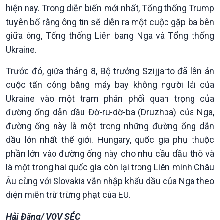
hiện nay. Trong diễn biến mới nhất, Tổng thống Trump
tuyên bố rằng ông tin sẽ diễn ra một cuộc gặp ba bên
giữa ông, Tổng thống Liên bang Nga và Tổng thống
Ukraine.
Trước đó, giữa tháng 8, Bộ trưởng Szijjarto đã lên án
Xã hội
Khoa học & Công nghệ
cuộc tấn công bằng máy bay không người lái của
Tin Đời sống & Xã hội
Tin Khoa học & Công nghệ
Ukraine vào một trạm phân phối quan trọng của
360 độ Sức khỏe
Kết nối công nghệ
đường ống dẫn dầu Đờ-ru-dờ-ba (Druzhba) của Nga,
Chuyển đổi Xanh
Sống chung với biến đổi
đường ống này là một trong những đường ống dẫn
Tài nguyên và Môi trường
khí hậu
dầu lớn nhất thế giới. Hungary, quốc gia phụ thuộc
Chuyên gia của bạn
phần lớn vào đường ống này cho nhu cầu dầu thô và
Xã hội chuyển động
Bước chân đến trường
là một trong hai quốc gia còn lại trong Liên minh Châu
Âu cùng với Slovakia vẫn nhập khẩu dầu của Nga theo
diện miễn trừ trừng phạt của EU.
Hải Đăng/ VOV SÉC