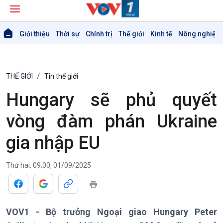
Giới thiệu
Thời sự
Chính trị
Thế giới
Kinh tế
Nông nghiệp 
THẾ GIỚI
Tin thế giới
Hungary sẽ phủ quyết
vòng đàm phán Ukraine
gia nhập EU
Thứ hai, 09:00, 01/09/2025
Giới thiệu
Thời sự
Thời sự 6h
Thời sự 12h
VOV1 - Bộ trưởng Ngoại giao Hungary Peter
Thời sự 18h