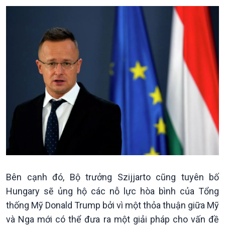
Pháp luật và đời sống
Kinh tế
Nông nghiệp & Biển đảo
Tin Kinh tế
Tin Nông nghiệp & Biển
Trước giờ mở cửa
đảo
Dòng chảy Kinh tế
Mùa vàng
Sức sống hàng Việt
Biển đảo Việt Nam
Khởi nghiệp
Tâm tình biên giới và hải
Bên cạnh đó, Bộ trưởng Szijjarto cũng tuyên bố
Tuyên chiến với gian lận
đảo
Hungary sẽ ủng hộ các nỗ lực hòa bình của Tổng
thương mại
Tìm hiểu biển, đảo Việt
thống Mỹ Donald Trump bởi vì một thỏa thuận giữa Mỹ
Nam
và Nga mới có thể đưa ra một giải pháp cho vấn đề