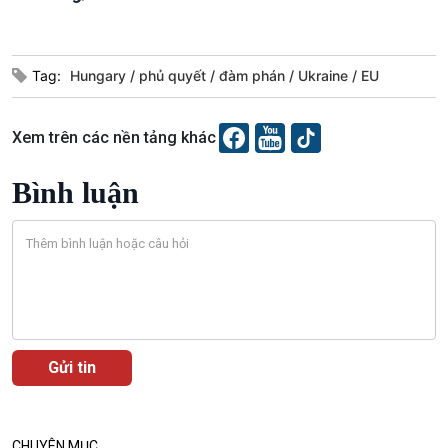
Tag:
Hungary
phủ quyết
đàm phán
Ukraine
EU
Văn hoá & Du lịch
Multimedia
Tin Văn hoá & Du lịch
Ảnh
Xem trên các nền tảng khác
Chát với người nổi tiếng
Video
Câu chuyện Thể thao
Infographic
Bình luận
E-Magazine
Podcast
Góc nhìn VOV1
Bình luận
10 phút Sự kiện - Luận bàn
CHUYÊN MỤC