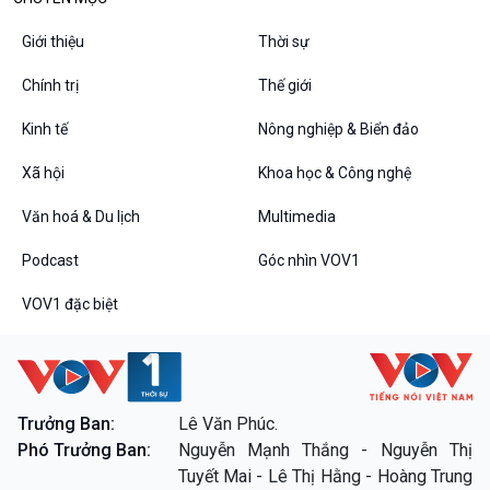
Câu chuyện thời sự
Dòng chảy sự kiện
Giới thiệu
Thời sự
Đối thoại
Chính trị
Thế giới
Diễn đàn chủ nhật
Chuyện đêm
Kinh tế
Nông nghiệp & Biển đảo
Xã hội
Khoa học & Công nghệ
Văn hoá & Du lịch
Multimedia
Podcast
Góc nhìn VOV1
VOV1 đặc biệt
VOV1 đặc biệt
Thanh âm ký sự
Chân dung cuộc sống
Các chương trình đặc biệt
Trưởng Ban:
Lê Văn Phúc.
Phó Trưởng Ban:
Nguyễn Mạnh Thắng - Nguyễn Thị
Tuyết Mai - Lê Thị Hằng - Hoàng Trung