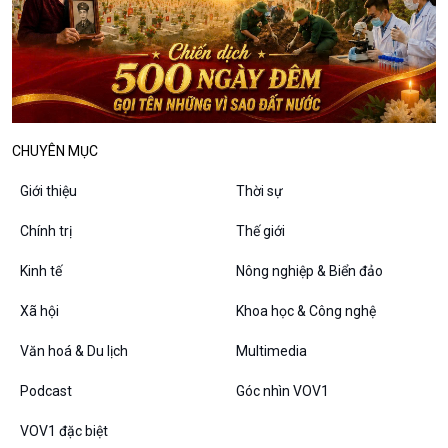
Câu chuyện thời sự
Dòng chảy sự kiện
Đối thoại
Diễn đàn chủ nhật
Chuyện đêm
CHUYÊN MỤC
Giới thiệu
Thời sự
Chính trị
Thế giới
Kinh tế
Nông nghiệp & Biển đảo
Xã hội
Khoa học & Công nghệ
Văn hoá & Du lịch
Multimedia
VOV1 đặc biệt
Podcast
Góc nhìn VOV1
Thanh âm ký sự
VOV1 đặc biệt
Chân dung cuộc sống