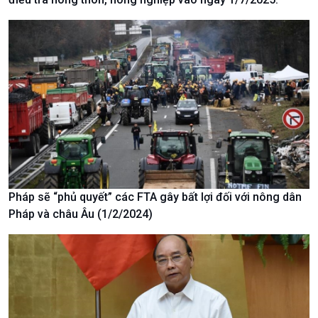
Tin Kinh tế
Tin Nông nghiệp & Biển
Trước giờ mở cửa
đảo
Dòng chảy Kinh tế
Mùa vàng
Sức sống hàng Việt
Biển đảo Việt Nam
Khởi nghiệp
Tâm tình biên giới và hải
Tuyên chiến với gian lận
đảo
thương mại
Tìm hiểu biển, đảo Việt
Nam
Pháp sẽ “phủ quyết” các FTA gây bất lợi đối với nông dân
Pháp và châu Âu (1/2/2024)