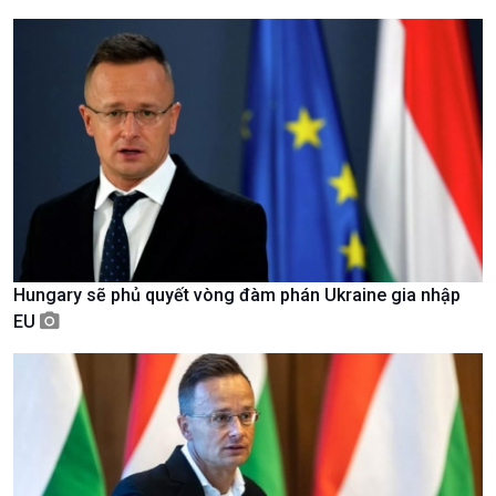
Thời sự 6h
Thời sự 12h
Thời sự 18h
Thời sự 21h30
Bản tin
Chuyên mục
Theo dòng Thời sự
Hungary sẽ phủ quyết vòng đàm phán Ukraine gia nhập
EU
Chính trị
Thế giới