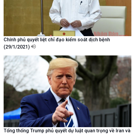
Xã hội
Khoa học & Công nghệ
Tin Đời sống & Xã hội
Tin Khoa học & Công nghệ
360 độ Sức khỏe
Kết nối công nghệ
Chuyển đổi Xanh
Sống chung với biến đổi
Tài nguyên và Môi trường
khí hậu
Chính phủ quyết liệt chỉ đạo kiểm soát dịch bệnh
Chuyên gia của bạn
(29/1/2021)
Xã hội chuyển động
Bước chân đến trường
Tổng thống Trump phủ quyết dự luật quan trọng về Iran và