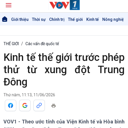
Giới thiệu
Thời sự
Chính trị
Thế giới
Kinh tế
Nông nghiệp 
THẾ GIỚI
Các vấn đề quốc tế
Kinh tế thế giới trước phép
thử từ xung đột Trung
Đông
Giới thiệu
Thời sự
Thứ năm, 11:13, 11/06/2026
Thời sự 6h
Thời sự 12h
Thời sự 18h
VOV1 - Theo ước tính của Viện Kinh tế và Hòa bình
Thời sự 21h30