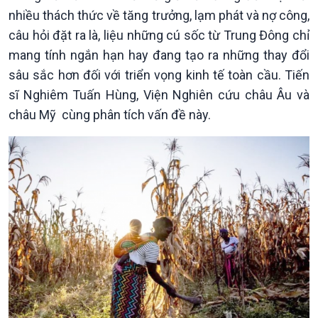
nhiều thách thức về tăng trưởng, lạm phát và nợ công,
câu hỏi đặt ra là, liệu những cú sốc từ Trung Đông chỉ
Kinh tế
Nông nghiệp & Biển đảo
mang tính ngắn hạn hay đang tạo ra những thay đổi
sâu sắc hơn đối với triển vọng kinh tế toàn cầu. Tiến
Tin Kinh tế
Tin Nông nghiệp & Biển
Trước giờ mở cửa
đảo
sĩ Nghiêm Tuấn Hùng, Viện Nghiên cứu châu Âu và
Dòng chảy Kinh tế
Mùa vàng
châu Mỹ cùng phân tích vấn đề này.
Sức sống hàng Việt
Biển đảo Việt Nam
Khởi nghiệp
Tâm tình biên giới và hải
Tuyên chiến với gian lận
đảo
thương mại
Tìm hiểu biển, đảo Việt
Nam
Xã hội
Khoa học & Công nghệ