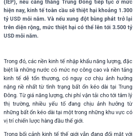
Bản tin
(IEP), nếu căng thẳng Trung Đông tiếp tục ở mức
Chuyên mục
hiện nay, kinh tế toàn cầu sẽ thiệt hại khoảng 1.300
Theo dòng Thời sự
tỷ USD mỗi năm. Và nếu xung đột bùng phát trở lại
trên diện rộng, mức thiệt hại có thể lên tới 3.500 tỷ
USD mỗi năm.
Chính trị
Thế giới
Trong đó, các nền kinh tế nhập khẩu năng lượng, đặc
biệt là những nước có mức nợ công cao và nền tảng
Tin Chính trị
Tin thế giới
Chính phủ với người dân
Vấn đề quốc tế
kinh tế dễ tổn thương, có nguy cơ chịu ảnh hưởng
Quốc hội với cử tri
Hồ sơ sự kiện quốc tế
nặng nề nhất từ tình trạng bất ổn kéo dài tại Trung
Xây dựng đảng
Thế giới & Việt Nam
Đông. Từ giá năng lượng, chi phí vận tải cho tới tâm lý
Đảng trong cuộc sống
Biên cương - Một dải vững
thị trường, nhiều yếu tố đang chịu ảnh hưởng từ
Nhận diện sự thật
bền
những bất ổn kéo dài tại một trong những khu vực có
Pháp luật và đời sống
vị trí chiến lược hàng đầu thế giới.
Trong bối cảnh kinh tế thế giới vẫn đang đối mặt với