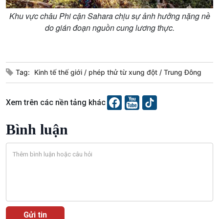
Tin Đời sống & Xã hội
Tin Khoa học & Công nghệ
360 độ Sức khỏe
Kết nối công nghệ
Khu vực châu Phi cận Sahara chịu sự ảnh hưởng nặng nề
Chuyển đổi Xanh
Sống chung với biến đổi
do gián đoạn nguồn cung lương thực.
Tài nguyên và Môi trường
khí hậu
Chuyên gia của bạn
Xã hội chuyển động
Tag:
Kinh tế thế giới
phép thử từ xung đột
Trung Đông
Bước chân đến trường
Xem trên các nền tảng khác
Bình luận
Văn hoá & Du lịch
Multimedia
Tin Văn hoá & Du lịch
Ảnh
Chát với người nổi tiếng
Video
Câu chuyện Thể thao
Infographic
E-Magazine