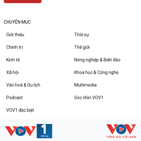
CHUYÊN MỤC
Podcast
Góc nhìn VOV1
Giới thiệu
Thời sự
Bình luận
Chính trị
Thế giới
10 phút Sự kiện - Luận bàn
Câu chuyện thời sự
Kinh tế
Nông nghiệp & Biển đảo
Dòng chảy sự kiện
Đối thoại
Xã hội
Khoa học & Công nghệ
Diễn đàn chủ nhật
Văn hoá & Du lịch
Multimedia
Chuyện đêm
Podcast
Góc nhìn VOV1
VOV1 đặc biệt
VOV1 đặc biệt