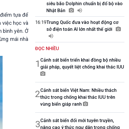
10 phút Sự kiện - Luận bàn
siêu bão Dolphin chuẩn bị đổ bộ vào
Câu chuyện thời sự
Nhật Bản
m điểm tựa để
Dòng chảy sự kiện
16:19
Trung Quốc đưa vào hoạt động cơ
n việc học và
Đối thoại
sở điện toán AI lớn nhất thế giới
Diễn đàn chủ nhật
n bình yên. Ở
Chuyện đêm
từng mái nhà
ĐỌC NHIỀU
Cảnh sát biển triển khai đồng bộ nhiều
1
giải pháp, quyết liệt chống khai thác IUU
Cảnh sát biển Việt Nam: Nhiều thách
2
thức trong chống khai thác IUU trên
vùng biển giáp ranh
Cảnh sát biển đổi mới tuyên truyền,
3
nâng cao ý thức ngư dân trong chống