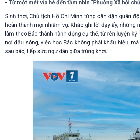
- Từ một mét vỉa hè đến tầm nhìn “Phường Xã hội chủ
360 độ Sức khỏe
Kết nối công nghệ
Chuyển đổi Xanh
Sống chung với biến đổi
Sinh thời, Chủ tịch Hồ Chí Minh từng căn dặn quân đội
Tài nguyên và Môi trường
khí hậu
hoàn thành mọi nhiệm vụ. Khắc ghi lời dạy ấy, những n
Chuyên gia của bạn
Xã hội chuyển động
làm theo Bác thành hành động cụ thể, từ rèn luyện kỷ l
Bước chân đến trường
nơi đầu sóng, việc học Bác không phải khẩu hiệu, mà
sau bão, tiếp sức ngư dân giữa trùng khơi.
VOV1 đặc biệt
Thanh âm ký sự
Chân dung cuộc sống
Các chương trình đặc biệt