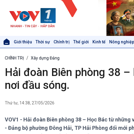
Giới thiệu
Thời sự
Chính trị
Thế giới
Kinh tế
Nông nghiệp
Giới thiệu
Thời sự
CHÍNH TRỊ
Xây dựng Đảng
Thời sự 6h
Thời sự 12h
Hải đoàn Biên phòng 38 – 
Thời sự 18h
Thời sự 21h30
nơi đầu sóng.
Bản tin
Chuyên mục
Theo dòng Thời sự
Thứ tư, 14:38, 27/05/2026
VOV1 - Hải đoàn Biên phòng 38 – Học Bác từ những vi
Xã hội
Khoa học & Công nghệ
- Đảng bộ phường Đông Hải, TP Hải Phòng đổi mới ph
Tin Đời sống & Xã hội
Tin Khoa học & Công nghệ