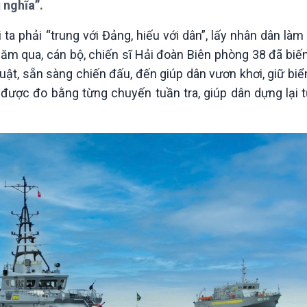
 nghĩa”.
Chát với người nổi tiếng
Video
Câu chuyện Thể thao
Infographic
 ta phải “trung với Đảng, hiếu với dân”, lấy nhân dân là
E-Magazine
ăm qua, cán bộ, chiến sĩ Hải đoàn Biên phòng 38 đã biế
uật, sẵn sàng chiến đấu, đến giúp dân vươn khơi, giữ biể
 được đo bằng từng chuyến tuần tra, giúp dân dựng lại 