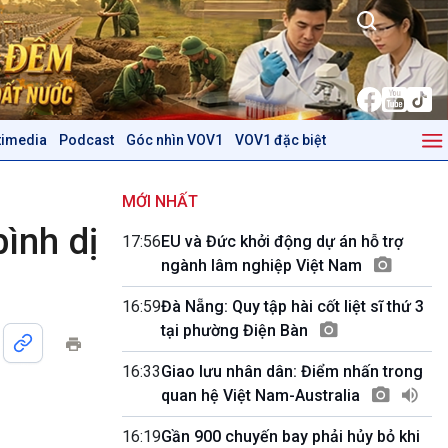
timedia
Podcast
Góc nhìn VOV1
VOV1 đặc biệt
Kinh tế
Nông nghiệp & Biển đảo
Tin Kinh tế
Tin Nông nghiệp & Biển
MỚI NHẤT
Trước giờ mở cửa
đảo
ình dị
17:56
EU và Đức khởi động dự án hỗ trợ
Dòng chảy Kinh tế
Mùa vàng
ngành lâm nghiệp Việt Nam
Sức sống hàng Việt
Biển đảo Việt Nam
Khởi nghiệp
Tâm tình biên giới và hải
16:59
Đà Nẵng: Quy tập hài cốt liệt sĩ thứ 3
Tuyên chiến với gian lận
đảo
tại phường Điện Bàn
thương mại
Tìm hiểu biển, đảo Việt
Nam
16:33
Giao lưu nhân dân: Điểm nhấn trong
quan hệ Việt Nam-Australia
Podcast
Góc nhìn VOV1
Bình luận
16:19
Gần 900 chuyến bay phải hủy bỏ khi