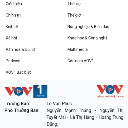
Giới thiệu
Thời sự
Podcast
Góc nhìn VOV1
Chính trị
Thế giới
Bình luận
10 phút Sự kiện - Luận bàn
Kinh tế
Nông nghiệp & Biển đảo
Câu chuyện thời sự
Dòng chảy sự kiện
Xã hội
Khoa học & Công nghệ
Đối thoại
Văn hoá & Du lịch
Multimedia
Diễn đàn chủ nhật
Chuyện đêm
Podcast
Góc nhìn VOV1
VOV1 đặc biệt
VOV1 đặc biệt
Trưởng Ban:
Lê Văn Phúc.
Thanh âm ký sự
Phó Trưởng Ban:
Nguyễn Mạnh Thắng - Nguyễn Thị
Chân dung cuộc sống
Tuyết Mai - Lê Thị Hằng - Hoàng Trung
Các chương trình đặc biệt
Dũng.