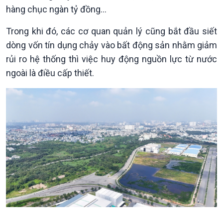
hàng chục ngàn tỷ đồng…
Kinh tế
Nông nghiệp & Biển đảo
Trong khi đó, các cơ quan quản lý cũng bắt đầu siết
Tin Kinh tế
Tin Nông nghiệp & Biển
dòng vốn tín dụng chảy vào bất động sản nhằm giảm
Trước giờ mở cửa
đảo
Dòng chảy Kinh tế
Mùa vàng
rủi ro hệ thống thì việc huy động nguồn lực từ nước
Sức sống hàng Việt
Biển đảo Việt Nam
ngoài là điều cấp thiết.
Khởi nghiệp
Tâm tình biên giới và hải
Tuyên chiến với gian lận
đảo
thương mại
Tìm hiểu biển, đảo Việt
Nam
Xã hội
Khoa học & Công nghệ
Tin Đời sống & Xã hội
Tin Khoa học & Công nghệ
360 độ Sức khỏe
Kết nối công nghệ