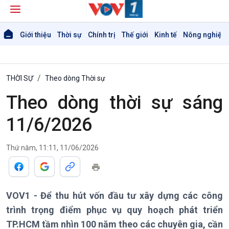
Giới thiệu
Thời sự
Chính trị
Thế giới
Kinh tế
Nông nghiệp 
THỜI SỰ
Theo dòng Thời sự
Theo dòng thời sự sáng
11/6/2026
Thứ năm, 11:11, 11/06/2026
Giới thiệu
Thời sự
Thời sự 6h
Thời sự 12h
VOV1 - Để thu hút vốn đầu tư xây dựng các công
Thời sự 18h
trình trọng điểm phục vụ quy hoạch phát triển
Thời sự 21h30
Bản tin
TP.HCM tầm nhìn 100 năm theo các chuyên gia, cần