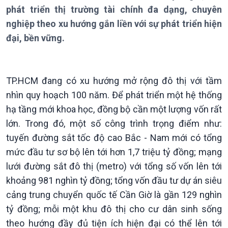
Chuyên mục
phát triển thị trường tài chính đa dạng, chuyên
Theo dòng Thời sự
nghiệp theo xu hướng gắn liền với sự phát triển hiện
đại, bền vững.
TP.HCM đang có xu hướng mở rộng đô thị với tầm
Chính trị
Thế giới
nhìn quy hoạch 100 năm. Để phát triển một hệ thống
Tin Chính trị
Tin thế giới
hạ tầng mới khoa học, đồng bộ cần một lượng vốn rất
Chính phủ với người dân
Vấn đề quốc tế
lớn. Trong đó, một số công trình trọng điểm như:
Quốc hội với cử tri
Hồ sơ sự kiện quốc tế
tuyến đường sắt tốc độ cao Bắc - Nam mới có tổng
Xây dựng đảng
Thế giới & Việt Nam
mức đầu tư sơ bộ lên tới hơn 1,7 triệu tỷ đồng; mạng
Đảng trong cuộc sống
Biên cương - Một dải vững
Nhận diện sự thật
bền
lưới đường sắt đô thị (metro) với tổng số vốn lên tới
Pháp luật và đời sống
khoảng 981 nghìn tỷ đồng; tổng vốn đầu tư dự án siêu
cảng trung chuyển quốc tế Cần Giờ là gần 129 nghìn
tỷ đồng; mỗi một khu đô thị cho cư dân sinh sống
theo hướng đầy đủ tiện ích hiện đại có thể lên tới