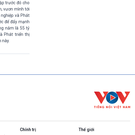
lập trước đó cho
Theo dòng thời sự
h, vươn mình tới
17h00-17h50
 nghiệp và Phát
Cuộc sống 365
ước để đẩy mạnh
17h50-17h59
ng năm là 55 tỷ
Quảng cáo
 Phát triển thị
17h59-18h00
 này.
Báo giờ
18h00-18h57
Thời sự chiều (trực tiếp)
18h57-19h00
Quảng cáo
19h00-19h05
Bản tin thời sự
19h05-19h10
Quảng cáo
19h10-19h25
Chính phủ với người dân (Phát lại)
19h25-19h40
Xã hội chuyển động (phát lại)
19h40-19h55
Chính trị
Thế giới
Dân tộc và phát triển (phát lại)