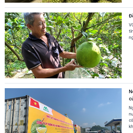
360 độ Sức khỏe
Kết nối công nghệ
Chuyển đổi Xanh
Sống chung với biến đổi
Đ
Tài nguyên và Môi trường
khí hậu
Chuyên gia của bạn
VO
Xã hội chuyển động
tỉ
ng
Bước chân đến trường
VOV1 đặc biệt
Thanh âm ký sự
Chân dung cuộc sống
Các chương trình đặc biệt
N
c
Ng
nư
có
kh