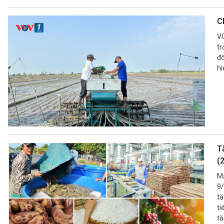
C
VO
tr
đổ
hi
T
(
Mặ
9/
tă
ti
tă