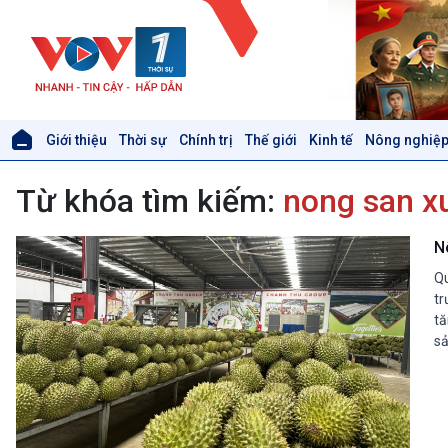
Giới thiệu
Thời sự
Chính trị
Thế giới
Kinh tế
Nông nghiệp
Giới thiệu
Thời sự
Từ khóa tìm kiếm:
nong san x
Thời sự 6h
Thời sự 12h
Thời sự 18h
N
Thời sự 21h30
Qu
Bản tin
tr
Chuyên mục
tă
Theo dòng Thời sự
sả
Xã hội
Khoa học & Công nghệ
Tin Đời sống & Xã hội
Tin Khoa học & Công nghệ