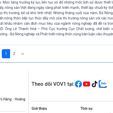
p. Mức tăng trưởng kỷ lục, liên tục xô đổ những mốc lịch sử được thiết 
ấy, nông sản Việt đang ngày càng phát triển mạnh, thiết lập chuỗi kỳ tíc
i thị trường, kể cả khó tính nhất. Những tháng cuối của năm, Bộ Nông
iển nông thôn tiếp tục thúc đẩy mở cửa thị trường nông sản với các n
ất khẩu nhằm cán đích mục tiêu của ngành nông nghiệp đã đề ra tro
D. Ông Lê Thanh Hoà – Phó Cục trưởng Cục Chất lượng, chế biến và
ường - Bộ Nông nghiệp và Phát triển nông thôn cùng bàn luận câu chuyện
1
2
››
Theo dõi VOV1 tại:
hị Hằng - Hoàng
Giới thiệu
Thời sự