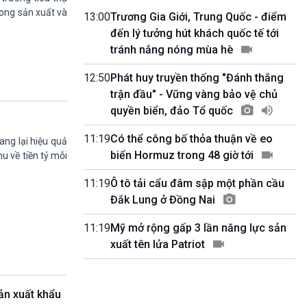
Quảng cáo
rong sản xuất và
13:00
Trương Gia Giới, Trung Quốc - điểm
0h00-4h00
đến lý tưởng hút khách quốc tế tới
Nhập hệ VOV3
tránh nắng nóng mùa hè
10h00-10h05
Bản tin thời sự
12:50
Phát huy truyền thống "Đánh thắng
10h05-10h10
trận đầu" - Vững vàng bảo vệ chủ
Quảng cáo
quyền biển, đảo Tổ quốc
10h10-10h25
Dân tộc và phát triển
11:19
Có thể công bố thỏa thuận về eo
10h25-10h30
ang lại hiệu quả
Quảng cáo
biển Hormuz trong 48 giờ tới
u về tiền tỷ mỗi
10h30-11h00
Vì an ninh Tổ quốc
11:19
Ô tô tải cẩu đâm sập một phần cầu
11h00-11h05
Đắk Lung ở Đồng Nai
Bản tin thể thao
11h05-11h10
11:19
Mỹ mở rộng gấp 3 lần năng lực sản
Quảng cáo
xuất tên lửa Patriot
11h10-11h25
Xã hội chuyển động
11h25-11h30
ản xuất khẩu
Chương trình đệm