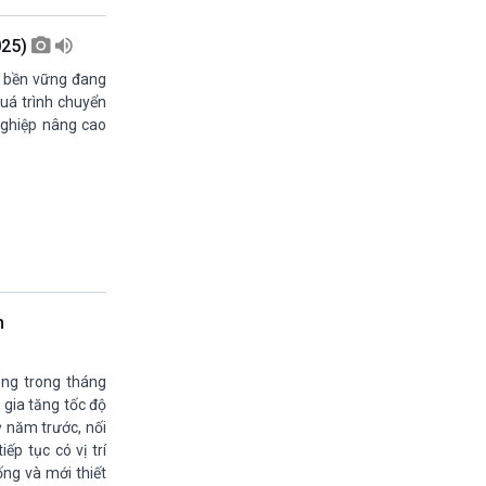
13h45-14h00
Biển đảo Việt nam (phát lại)
025)
14h00-14h05
à bền vững đang
Bản tin Thời sự VH-XH quốc tế
uá trình chuyển
14h05-14h35
nghiệp nâng cao
Ngôi nhà âm nhạc
14h35-14h50
Sống chung với biến đổi khí hậu (phát lại)
14h50-15h00
Thế giới và Việt Nam (phát lại)
15h00-15h15
Bản tin thời sự tổng hợp
15h15-15h20
Quảng cáo
n
15h20-15h50
Chuyên gia của bạn
ong trong tháng
15h50-15h55
 gia tăng tốc độ
Chương trình đệm
ỳ năm trước, nối
15h55-16h00
p tục có vị trí
Quảng cáo
ống và mới thiết
16h00-17h00