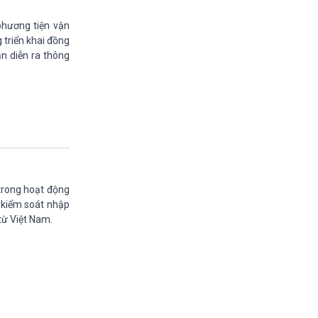
11h30-11h35
Bản tin Kinh tế
phương tiện vận
11h35-11h50
triển khai đồng
Xây dựng Đảng (phát lại)
ẫn diễn ra thông
11h50-11h59
Quảng cáo
11h59-12h00
Báo giờ
12h00-12h57
Thời sự trưa (trực tiếp)
12h57-13h00
Quảng cáo
13h00-13h05
trong hoạt động
Bản tin Nông nghiệp
t kiểm soát nhập
13h05-13h20
từ Việt Nam.
Mùa vàng (phát lại)
13h20-13h25
Quảng cáo
13h25-13h40
Dòng chảy kinh tế (phát lại)
13h40-13h45
Quảng cáo