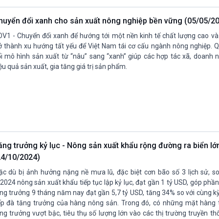
huyển đổi xanh cho sản xuất nông nghiệp bền vững (05/05/2
V1 - Chuyển đổi xanh để hướng tới một nền kinh tế chất lượng cao v
ở thành xu hướng tất yếu để Việt Nam tái cơ cấu ngành nông nghiệp. Q
i mô hình sản xuất từ “nâu” sang “xanh” giúp các hợp tác xã, doanh 
ệu quả sản xuất, gia tăng giá trị sản phẩm.
ăng trưởng kỷ lục - Nông sản xuất khẩu rộng đường ra biển lớ
24/10/2024)
c dù bị ảnh hưởng nặng nề mưa lũ, đặc biệt cơn bão số 3 lịch sử, s
2024 nông sản xuất khẩu tiếp tục lập kỷ lục, đạt gần 1 tỷ USD, góp phần
ng trưởng 9 tháng năm nay đạt gần 5,7 tỷ USD, tăng 34% so với cùng k
ếp đà tăng trưởng của hàng nông sản. Trong đó, có những mặt hàng tiế
ng trưởng vượt bậc, tiêu thụ số lượng lớn vào các thị trường truyền th