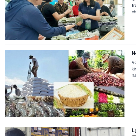
tr
ch
N
VO
ki
nă
L