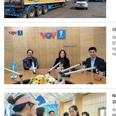
C
V
(E
ng
cu
N
2
Vớ
Mù