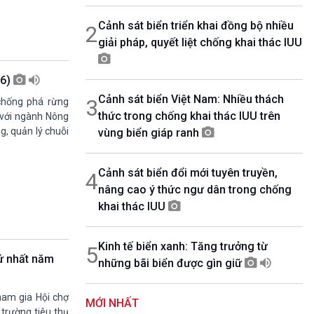
08h30-06h35
Cảnh sát biển triển khai đồng bộ nhiều
2
Bản tin văn hóa xã hội
giải pháp, quyết liệt chống khai thác IUU
08h35-08h40
Quảng cáo
08h40-08h50
26)
10 phút sự kiện luận bàn
Cảnh sát biển Việt Nam: Nhiều thách
3
chống phá rừng
08h50-08h55
thức trong chống khai thác IUU trên
Quảng cáo
 với ngành Nông
g, quản lý chuỗi
vùng biển giáp ranh
08h55-09h00
Chương trình đệm
09h00-09h15
Cảnh sát biển đổi mới tuyên truyền,
4
Bản tin Thời sự
nâng cao ý thức ngư dân trong chống
09h15-09h30
Dòng chảy kinh tế
khai thác IUU
09h30-09h35
Bản tin pháp luật
Kinh tế biển xanh: Tăng trưởng từ
5
09h35-09h40
ứ nhất năm
những bãi biển được gìn giữ
Quảng cáo
09h40-09h55
Chính phủ với người dân
ham gia Hội chợ
MỚI NHẤT
09h55-10h00
trường tiêu thụ