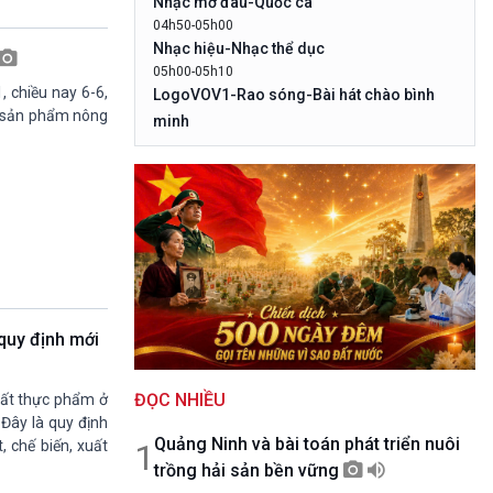
Nhạc mở đâu-Quốc ca
10 phút Sự kiện - Luận bàn
04h50-05h00
Câu chuyện thời sự
Nhạc hiệu-Nhạc thể dục
Dòng chảy sự kiện
05h00-05h10
Đối thoại
, chiều nay 6-6,
LogoVOV1-Rao sóng-Bài hát chào bình
Diễn đàn chủ nhật
c sản phẩm nông
minh
Chuyện đêm
05h10-05h20
Bản tin đầu ngày-Thời tiết
05h20-05h50
Mùa vàng
05h50-05h59
Quảng cáo
05h59-06h00
Nhạc top - Báo giờ
06h00-06h28
quy định mới
Thời sự sáng
06h28-06h30
ĐỌC NHIỀU
Quảng cáo
uất thực phẩm ở
Đây là quy định
06h30-07h00
Quảng Ninh và bài toán phát triển nuôi
Quân đội nhân dân
1
, chế biến, xuất
trồng hải sản bền vững
07h00-08h30
Theo dòng Thời sự