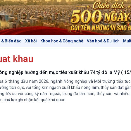
 & Biển đảo
Xã hội
Khoa học & Công nghệ
Văn hoá & Du lịch
Mul
Chính trị
Thế giới
uat khau
Tin Chính trị
Tin thế giới
Chính phủ với người dân
Vấn đề quốc tế
Quốc hội với cử tri
Hồ sơ sự kiện quốc tế
ông nghiệp hướng đến mục tiêu xuất khẩu 74 tỷ đô la Mỹ ( 15/
Xây dựng đảng
Thế giới & Việt Nam
a 6 tháng đầu năm 2026, ngành Nông nghiệp và Môi trường tiếp tục 
Đảng trong cuộc sống
Biên cương - Một dải vững
ưởng tích cực, với tổng kim ngạch xuất khẩu nông lâm, thủy sản đạt gần
Nhận diện sự thật
bền
ng 6% so với cùng kỳ năm ngoái, trong đó lâm sản, thủy sản và nhiề
n chủ lực ghi nhận kết quả khả quan
Pháp luật và đời sống
Văn hoá & Du lịch
Multimedia
Tin Văn hoá & Du lịch
Ảnh