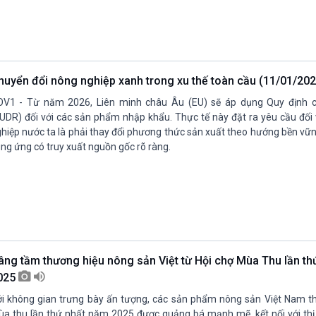
huyển đổi nông nghiệp xanh trong xu thế toàn cầu (11/01/20
OV1 - Từ năm 2026, Liên minh châu Âu (EU) sẽ áp dụng Quy định 
UDR) đối với các sản phẩm nhập khẩu. Thực tế này đặt ra yêu cầu đối
hiệp nước ta là phải thay đổi phương thức sản xuất theo hướng bền vữn
ng ứng có truy xuất nguồn gốc rõ ràng.
âng tầm thương hiệu nông sản Việt từ Hội chợ Mùa Thu lần th
025
i không gian trưng bày ấn tượng, các sản phẩm nông sản Việt Nam t
a thu lần thứ nhất năm 2025 được quảng bá mạnh mẽ, kết nối với thị 