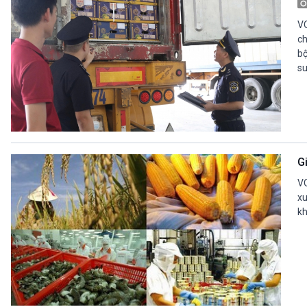
VO
ch
bộ
su
G
VO
xu
kh