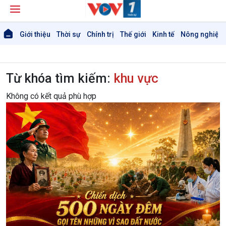
Giới thiệu
Thời sự
Chính trị
Thế giới
Kinh tế
Nông nghiệp 
Từ khóa tìm kiếm:
khu vực
Không có kết quả phù hợp
Giới thiệu
Thời sự
Thời sự 6h
Thời sự 12h
Thời sự 18h
Thời sự 21h30
Bản tin
Chuyên mục
Theo dòng Thời sự
Chính trị
Thế giới