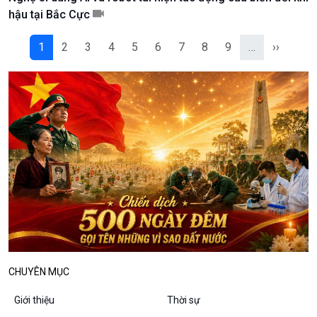
Podcast
Góc nhìn VOV1
hậu tại Bắc Cực
Bình luận
10 phút Sự kiện - Luận bàn
1
2
3
4
5
6
7
8
9
…
››
Câu chuyện thời sự
Dòng chảy sự kiện
Đối thoại
Diễn đàn chủ nhật
Chuyện đêm
CHUYÊN MỤC
Giới thiệu
Thời sự