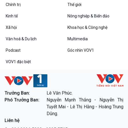
Chính trị
Thế giới
Kinh tế
Nông nghiệp & Biển đảo
VOV1 đặc biệt
Xã hội
Khoa học & Công nghệ
Thanh âm ký sự
Văn hoá & Du lịch
Multimedia
Chân dung cuộc sống
Các chương trình đặc biệt
Podcast
Góc nhìn VOV1
VOV1 đặc biệt
Trưởng Ban:
Lê Văn Phúc.
Phó Trưởng Ban:
Nguyễn Mạnh Thắng - Nguyễn Thị
Tuyết Mai - Lê Thị Hằng - Hoàng Trung
Dũng.
Liên hệ