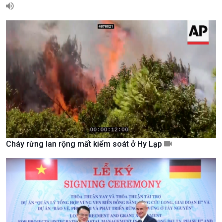
Giới thiệu
Thời sự
Thời sự 6h
Thời sự 12h
Thời sự 18h
Thời sự 21h30
Bản tin
Chuyên mục
Theo dòng Thời sự
Cháy rừng lan rộng mất kiểm soát ở Hy Lạp