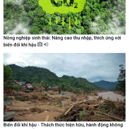
Nông nghiệp sinh thái: Nâng cao thu nhập, thích ứng với
biến đổi khí hậu
Xã hội
Khoa học & Công nghệ
Tin Đời sống & Xã hội
Tin Khoa học & Công nghệ
360 độ Sức khỏe
Kết nối công nghệ
Biến đổi khí hậu - Thách thức hiện hữu, hành động không
Chuyển đổi Xanh
Sống chung với biến đổi