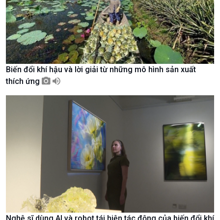
Tin Văn hoá & Du lịch
Ảnh
Chát với người nổi tiếng
Video
Câu chuyện Thể thao
Infographic
E-Magazine
Biến đổi khí hậu và lời giải từ những mô hình sản xuất
thích ứng
Nghệ sĩ dùng AI và robot tái hiện tác động của biến đổi khí