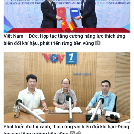
Việt Nam – Đức: Hợp tác tăng cường năng lực thích ứng
biến đổi khí hậu, phát triển rừng bền vững
Chính trị
Thế giới
Tin Chính trị
Tin thế giới
Chính phủ với người dân
Vấn đề quốc tế
Quốc hội với cử tri
Hồ sơ sự kiện quốc tế
Xây dựng đảng
Thế giới & Việt Nam
Đảng trong cuộc sống
Biên cương - Một dải vững
Nhận diện sự thật
bền
Pháp luật và đời sống
Phát triển đô thị xanh, thích ứng với biến đổi khí hậu-Động
lực cho tăng trưởng bền vững