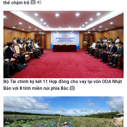
thể chậm trễ
Tài nguyên và Môi trường
khí hậu
Chuyên gia của bạn
Xã hội chuyển động
Bước chân đến trường
Bộ Tài chính ký kết 11 Hợp đồng cho vay lại vốn ODA Nhật
Bản với 8 tỉnh miền núi phía Bắc
Văn hoá & Du lịch
Multimedia