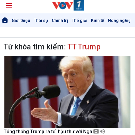
Giới thiệu
Thời sự
Chính trị
Thế giới
Kinh tế
Nông nghiệp 
Từ khóa tìm kiếm:
TT Trump
Giới thiệu
Thời sự
Thời sự 6h
Thời sự 12h
Thời sự 18h
Thời sự 21h30
Bản tin
Chuyên mục
Theo dòng Thời sự
Tổng thống Trump ra tối hậu thư với Nga