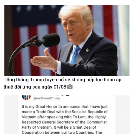
Chính trị
Thế giới
Tin Chính trị
Tin thế giới
Chính phủ với người dân
Vấn đề quốc tế
Quốc hội với cử tri
Hồ sơ sự kiện quốc tế
Xây dựng đảng
Thế giới & Việt Nam
Đảng trong cuộc sống
Biên cương - Một dải vững
Nhận diện sự thật
bền
Pháp luật và đời sống
Tổng thống Trump tuyên bố sẽ không tiếp tục hoãn áp
thuế đối ứng sau ngày 01/08
Kinh tế
Nông nghiệp & Biển đảo
Tin Kinh tế
Tin Nông nghiệp & Biển
Trước giờ mở cửa
đảo
Dòng chảy Kinh tế
Mùa vàng
Sức sống hàng Việt
Biển đảo Việt Nam