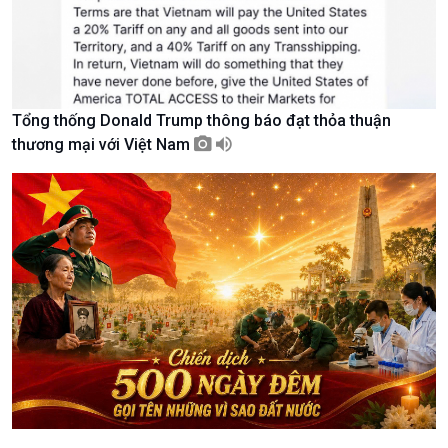
Khởi nghiệp
Tâm tình biên giới và hải
Tuyên chiến với gian lận
đảo
thương mại
Tìm hiểu biển, đảo Việt
Nam
Tổng thống Donald Trump thông báo đạt thỏa thuận
thương mại với Việt Nam
Xã hội
Khoa học & Công nghệ
Tin Đời sống & Xã hội
Tin Khoa học & Công nghệ
360 độ Sức khỏe
Kết nối công nghệ
Chuyển đổi Xanh
Sống chung với biến đổi
Tài nguyên và Môi trường
khí hậu
Chuyên gia của bạn
Xã hội chuyển động
Bước chân đến trường
Văn hoá & Du lịch
Multimedia