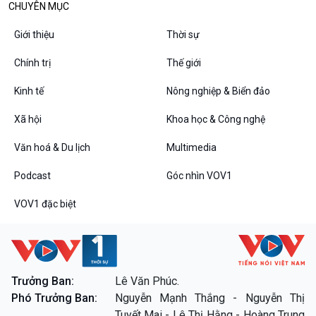
CHUYÊN MỤC
Tin Văn hoá & Du lịch
Ảnh
Chát với người nổi tiếng
Video
Giới thiệu
Thời sự
Câu chuyện Thể thao
Infographic
E-Magazine
Chính trị
Thế giới
Kinh tế
Nông nghiệp & Biển đảo
Xã hội
Khoa học & Công nghệ
Podcast
Góc nhìn VOV1
Bình luận
Văn hoá & Du lịch
Multimedia
10 phút Sự kiện - Luận bàn
Câu chuyện thời sự
Podcast
Góc nhìn VOV1
Dòng chảy sự kiện
VOV1 đặc biệt
Đối thoại
Diễn đàn chủ nhật
Chuyện đêm
Trưởng Ban:
Lê Văn Phúc.
Phó Trưởng Ban:
Nguyễn Mạnh Thắng - Nguyễn Thị
VOV1 đặc biệt
Tuyết Mai - Lê Thị Hằng - Hoàng Trung