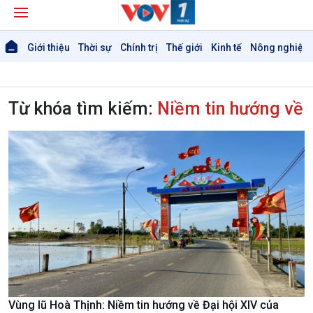
Giới thiệu
Thời sự
Chính trị
Thế giới
Kinh tế
Nông nghiệp 
Từ khóa tìm kiếm:
Niềm tin hướng về
Giới thiệu
Thời sự
Thời sự 6h
Thời sự 12h
Thời sự 18h
Thời sự 21h30
Bản tin
Chuyên mục
Theo dòng Thời sự
Chính trị
Thế giới
Vùng lũ Hoà Thịnh: Niềm tin hướng về Đại hội XIV của