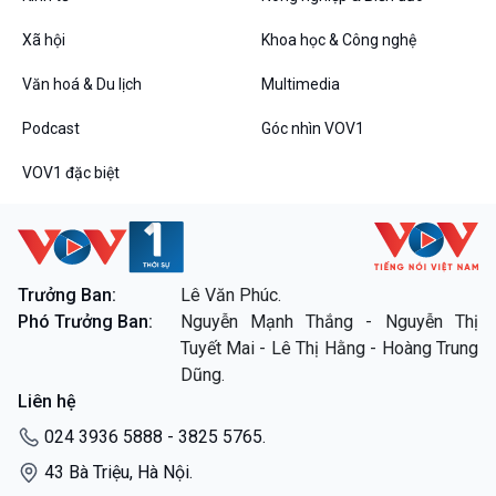
Tin Đời sống & Xã hội
Tin Khoa học & Công nghệ
360 độ Sức khỏe
Kết nối công nghệ
Xã hội
Khoa học & Công nghệ
Chuyển đổi Xanh
Sống chung với biến đổi
Tài nguyên và Môi trường
khí hậu
Văn hoá & Du lịch
Multimedia
Chuyên gia của bạn
Podcast
Góc nhìn VOV1
Xã hội chuyển động
Bước chân đến trường
VOV1 đặc biệt
Văn hoá & Du lịch
Multimedia
Tin Văn hoá & Du lịch
Ảnh
Chát với người nổi tiếng
Video
Câu chuyện Thể thao
Infographic
Trưởng Ban:
Lê Văn Phúc.
E-Magazine
Phó Trưởng Ban:
Nguyễn Mạnh Thắng - Nguyễn Thị
Tuyết Mai - Lê Thị Hằng - Hoàng Trung
Podcast
Góc nhìn VOV1
Dũng.
Bình luận
Liên hệ
10 phút Sự kiện - Luận bàn
024 3936 5888 - 3825 5765.
Câu chuyện thời sự
Dòng chảy sự kiện
43 Bà Triệu, Hà Nội.
Đối thoại