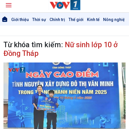
Giới thiệu
Thời sự
Chính trị
Thế giới
Kinh tế
Nông nghiệp 
Từ khóa tìm kiếm:
Nữ sinh lớp 10 ở
Đồng Tháp
Giới thiệu
Thời sự
Thời sự 6h
Thời sự 12h
Thời sự 18h
Thời sự 21h30
Bản tin
Chuyên mục
Theo dòng Thời sự
Chính trị
Thế giới