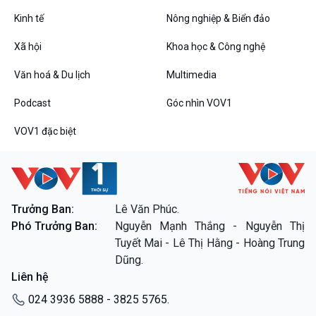
Tin Đời sống & Xã hội
Tin Khoa học & Công nghệ
360 độ Sức khỏe
Kết nối công nghệ
Kinh tế
Nông nghiệp & Biển đảo
Chuyển đổi Xanh
Sống chung với biến đổi
Xã hội
Khoa học & Công nghệ
Tài nguyên và Môi trường
khí hậu
Chuyên gia của bạn
Văn hoá & Du lịch
Multimedia
Xã hội chuyển động
Bước chân đến trường
Podcast
Góc nhìn VOV1
Văn hoá & Du lịch
Multimedia
VOV1 đặc biệt
Tin Văn hoá & Du lịch
Ảnh
Chát với người nổi tiếng
Video
Câu chuyện Thể thao
Infographic
E-Magazine
Trưởng Ban:
Lê Văn Phúc.
Phó Trưởng Ban:
Nguyễn Mạnh Thắng - Nguyễn Thị
Podcast
Góc nhìn VOV1
Tuyết Mai - Lê Thị Hằng - Hoàng Trung
Bình luận
Dũng.
10 phút Sự kiện - Luận bàn
Liên hệ
Câu chuyện thời sự
Dòng chảy sự kiện
024 3936 5888 - 3825 5765.
Đối thoại