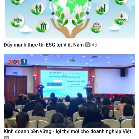
Đẩy mạnh thực thi ESG tại Việt Nam
Chính trị
Thế giới
Tin Chính trị
Tin thế giới
Chính phủ với người dân
Vấn đề quốc tế
Quốc hội với cử tri
Hồ sơ sự kiện quốc tế
Xây dựng đảng
Thế giới & Việt Nam
Đảng trong cuộc sống
Biên cương - Một dải vững
Nhận diện sự thật
bền
Pháp luật và đời sống
Kinh doanh bền vững - lợi thế mới cho doanh nghiệp Việt