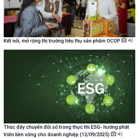
Kết nối, mở rộng thị trường tiêu thụ sản phẩm OCOP
Xã hội
Khoa học & Công nghệ
Tin Đời sống & Xã hội
Tin Khoa học & Công nghệ
360 độ Sức khỏe
Kết nối công nghệ
Thúc đẩy chuyển đổi số trong thực thi ESG- hướng phát
Chuyển đổi Xanh
Sống chung với biến đổi
triển bền vững cho doanh nghiệp (12/09/2025)
Tài nguyên và Môi trường
khí hậu