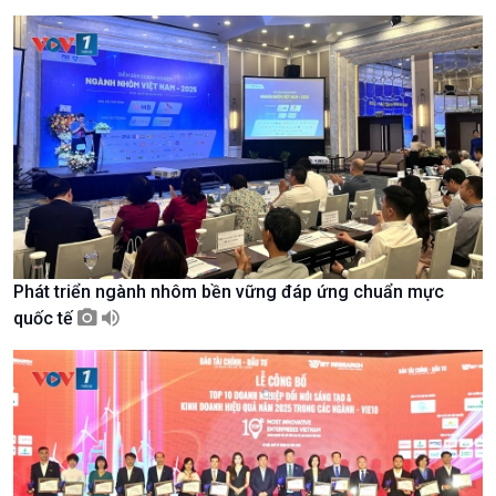
Chuyên gia của bạn
Xã hội chuyển động
Bước chân đến trường
Phát triển ngành nhôm bền vững đáp ứng chuẩn mực
quốc tế
Văn hoá & Du lịch
Multimedia