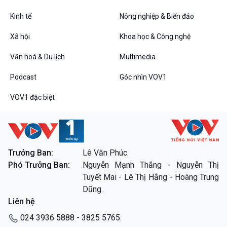
Kinh tế
Nông nghiệp & Biển đảo
VOV1 đặc biệt
Xã hội
Khoa học & Công nghệ
Thanh âm ký sự
Văn hoá & Du lịch
Multimedia
Chân dung cuộc sống
Các chương trình đặc biệt
Podcast
Góc nhìn VOV1
VOV1 đặc biệt
Trưởng Ban:
Lê Văn Phúc.
Phó Trưởng Ban:
Nguyễn Mạnh Thắng - Nguyễn Thị
Tuyết Mai - Lê Thị Hằng - Hoàng Trung
Dũng.
Liên hệ
024 3936 5888 - 3825 5765.