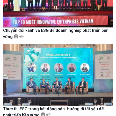
Tin Văn hoá & Du lịch
Ảnh
Chát với người nổi tiếng
Video
Câu chuyện Thể thao
Infographic
E-Magazine
Chuyển đổi xanh và ESG để doanh nghiệp phát triển bền
vững
Thực thi ESG trong bất động sản: Hướng đi tất yếu để
Podcast
Góc nhìn VOV1
phát triển bền vững