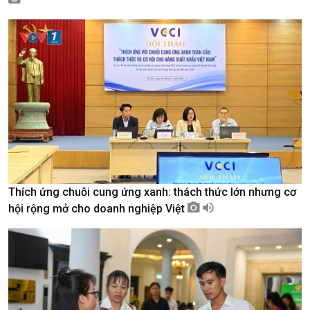
Kinh tế
Nông nghiệp & Biển đảo
Tin Kinh tế
Tin Nông nghiệp & Biển
Thích ứng chuỗi cung ứng xanh: thách thức lớn nhưng cơ
Trước giờ mở cửa
đảo
hội rộng mở cho doanh nghiệp Việt
Dòng chảy Kinh tế
Mùa vàng
Sức sống hàng Việt
Biển đảo Việt Nam
Khởi nghiệp
Tâm tình biên giới và hải
Tuyên chiến với gian lận
đảo
thương mại
Tìm hiểu biển, đảo Việt
Nam