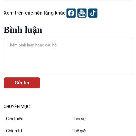
Chuyên gia của bạn
Xã hội chuyển động
Xem trên các nền tảng khác
Bước chân đến trường
Bình luận
Văn hoá & Du lịch
Multimedia
Tin Văn hoá & Du lịch
Ảnh
Chát với người nổi tiếng
Video
Câu chuyện Thể thao
Infographic
E-Magazine
CHUYÊN MỤC
Giới thiệu
Thời sự
Podcast
Góc nhìn VOV1
Chính trị
Thế giới