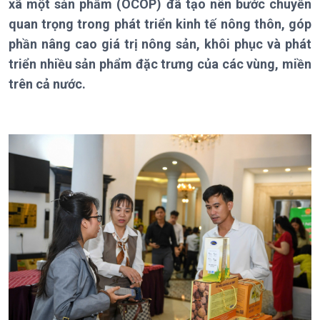
Chuyên mục
xã một sản phẩm (OCOP) đã tạo nên bước chuyển
Theo dòng Thời sự
quan trọng trong phát triển kinh tế nông thôn, góp
phần nâng cao giá trị nông sản, khôi phục và phát
triển nhiều sản phẩm đặc trưng của các vùng, miền
trên cả nước.
Chính trị
Thế giới
Tin Chính trị
Tin thế giới
Chính phủ với người dân
Vấn đề quốc tế
Quốc hội với cử tri
Hồ sơ sự kiện quốc tế
Xây dựng đảng
Thế giới & Việt Nam
Đảng trong cuộc sống
Biên cương - Một dải vững
Nhận diện sự thật
bền
Pháp luật và đời sống