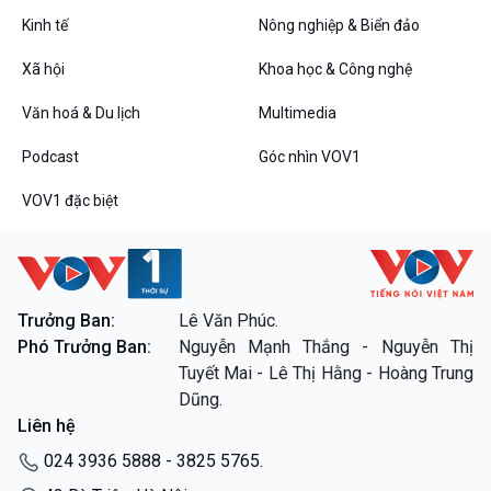
Bình luận
Kinh tế
Nông nghiệp & Biển đảo
10 phút Sự kiện - Luận bàn
Câu chuyện thời sự
Xã hội
Khoa học & Công nghệ
Dòng chảy sự kiện
Đối thoại
Văn hoá & Du lịch
Multimedia
Diễn đàn chủ nhật
Podcast
Góc nhìn VOV1
Chuyện đêm
VOV1 đặc biệt
VOV1 đặc biệt
Trưởng Ban:
Lê Văn Phúc.
Thanh âm ký sự
Phó Trưởng Ban:
Nguyễn Mạnh Thắng - Nguyễn Thị
Chân dung cuộc sống
Tuyết Mai - Lê Thị Hằng - Hoàng Trung
Các chương trình đặc biệt
Dũng.
Liên hệ
024 3936 5888 - 3825 5765.