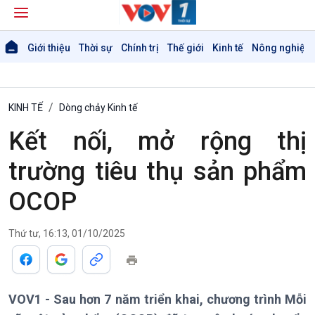
Giới thiệu
Thời sự
Chính trị
Thế giới
Kinh tế
Nông nghiệp 
KINH TẾ
Dòng chảy Kinh tế
Kết nối, mở rộng thị
trường tiêu thụ sản phẩm
OCOP
Giới thiệu
Thời sự
Thời sự 6h
Thứ tư, 16:13, 01/10/2025
Thời sự 12h
Thời sự 18h
Thời sự 21h30
VOV1 - Sau hơn 7 năm triển khai, chương trình Mỗi
Bản tin