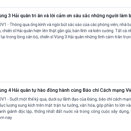
Chát với người nổi tiếng
Video
Câu chuyện Thể thao
Infographic
ùng 3 Hải quân tri ân và lời cảm ơn sâu sắc những người làm
E-Magazine
V1 - Thông qua ống kính và ngòi bút sắc sảo của các phóng viên, nhà b
, chiến sĩ Hải quân hiện lên thật gần gũi, bản lĩnh và kiên cường. Tất cả
 lại trong lòng cán bộ, chiến sĩ Vùng 3 Hải quân những tình cảm trân trọ
ùng 4 Hải quân tự hào đồng hành cùng Báo chí Cách mạng V
V1 - Suốt một thế kỷ qua, dưới sự lãnh đạo của Đảng, báo chí cách mạ
 lực lượng xung kích trên mặt trận tư tưởng, văn hóa, góp phần to lớn v
anh giành độc lập, thống nhất đất nước và trong công cuộc xây dựng,
m nay.