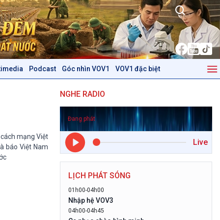
timedia
Podcast
Góc nhìn VOV1
VOV1 đặc biệt
Kinh tế
Nông nghiệp & Biển đảo
NGHE RADIO
Tin Kinh tế
Tin Nông nghiệp & Biển
Trước giờ mở cửa
đảo
Đang phát
Dòng chảy Kinh tế
Mùa vàng
Sức sống hàng Việt
Biển đảo Việt Nam
 cách mạng Việt
Live
Khởi nghiệp
Tâm tình biên giới và hải
hà báo Việt Nam
Tuyên chiến với gian lận
đảo
ớc
thương mại
Tìm hiểu biển, đảo Việt
LỊCH PHÁT SÓNG
Nam
01h00-04h00
Podcast
Góc nhìn VOV1
Nhập hệ VOV3
04h00-04h45
Bình luận