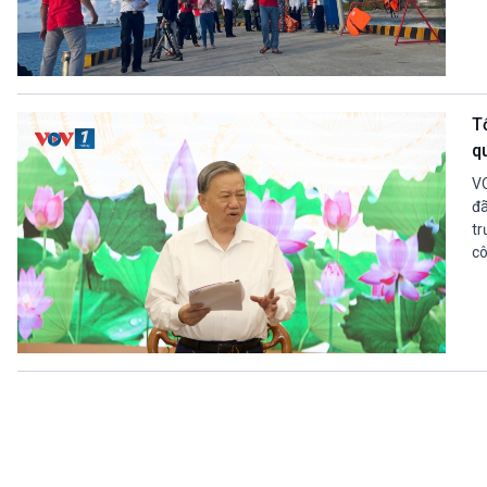
T
q
VO
đã
tr
cô