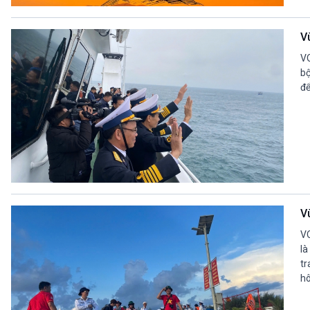
360 độ Sức khỏe
Kết nối công nghệ
Chuyển đổi Xanh
Sống chung với biến đổi
V
Tài nguyên và Môi trường
khí hậu
Chuyên gia của bạn
VO
Xã hội chuyển động
bộ
để
Bước chân đến trường
VOV1 đặc biệt
Thanh âm ký sự
Chân dung cuộc sống
Các chương trình đặc biệt
V
VO
là
tr
hô