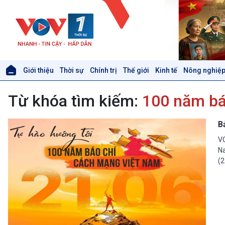
Giới thiệu
Thời sự
Chính trị
Thế giới
Kinh tế
Nông nghiệp
Giới thiệu
Thời sự
Từ khóa tìm kiếm:
100 năm bá
Thời sự 6h
Thời sự 12h
Thời sự 18h
B
Thời sự 21h30
VO
Bản tin
Na
Chuyên mục
(2
Theo dòng Thời sự
Xã hội
Khoa học & Công nghệ
Tin Đời sống & Xã hội
Tin Khoa học & Công nghệ