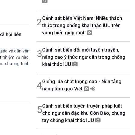
07h00-08h30
Theo dòng thời sự
Cảnh sát biển Việt Nam: Nhiều thách
2
08h30-08h35
Bản tin VH-XH
thức trong chống khai thác IUU trên
08h35-08h40
vùng biển giáp ranh
ã hội liên
Quảng cáo
08h40-08h50
Cảnh sát biển đổi mới tuyên truyền,
10 phút Sự kiện luận bàn
3
 giáo và dân vận
nâng cao ý thức ngư dân trong chống
08h50-08h55
t nhiệm vụ nào,
Quảng cáo
heo chương trình
khai thác IUU
08h55-09h00
Chương trình đệm
Giống lúa chất lượng cao - Nền tảng
4
09h00-09h15
Bản tin thời sự
nâng tầm gạo Việt
09h15-09h30
Dòng chảy kinh tế
Cảnh sát biển tuyên truyền pháp luật
5
09h30-09h35
cho ngư dân đặc khu Côn Đảo, chung
Bản tin Pháp luật
tay chống khai thác IUU
09h35-09h40
Quảng cáo
09h40-09h55