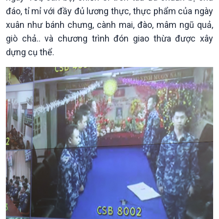
đáo, tỉ mỉ với đầy đủ lương thực, thực phẩm của ngày
xuân như bánh chưng, cành mai, đào, mâm ngũ quả,
giò chả.. và chương trình đón giao thừa được xây
dựng cụ thể.
Chính trị
Thế giới
Tin Chính trị
Tin thế giới
Chính phủ với người dân
Vấn đề quốc tế
Quốc hội với cử tri
Hồ sơ sự kiện quốc tế
Xây dựng đảng
Thế giới & Việt Nam
Đảng trong cuộc sống
Biên cương - Một dải vững
Nhận diện sự thật
bền
Pháp luật và đời sống