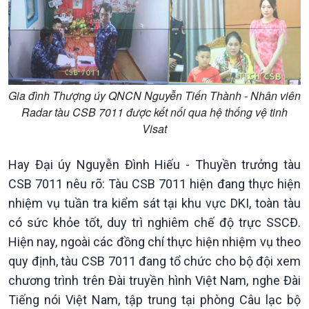
Kinh tế
Nông nghiệp & Biển đảo
Tin Kinh tế
Tin Nông nghiệp & Biển
Trước giờ mở cửa
đảo
Dòng chảy Kinh tế
Mùa vàng
Gia đình Thượng úy QNCN Nguyễn Tiến Thành - Nhân viên
Sức sống hàng Việt
Biển đảo Việt Nam
Radar tàu CSB 7011 được kết nối qua hệ thống vệ tinh
Khởi nghiệp
Tâm tình biên giới và hải
Visat
Tuyên chiến với gian lận
đảo
thương mại
Tìm hiểu biển, đảo Việt
Hay Đại úy Nguyễn Đình Hiếu - Thuyền trưởng tàu
Nam
CSB 7011 nêu rõ: Tàu CSB 7011 hiện đang thực hiện
nhiệm vụ tuần tra kiểm sát tại khu vực DKI, toàn tàu
có sức khỏe tốt, duy trì nghiêm chế độ trực SSCĐ.
Hiện nay, ngoài các đồng chí thực hiện nhiệm vụ theo
quy định, tàu CSB 7011 đang tổ chức cho bộ đội xem
chương trình trên Đài truyền hình Việt Nam, nghe Đài
Tiếng nói Việt Nam, tập trung tại phòng Câu lạc bộ