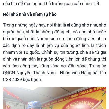
của tàu để đón nghe Thủ trưởng các cấp chúc Tết.
Nỗi nhớ nhà và niềm tự hào
Trong những ngày này, nói thật là ai cũng nhớ nhà, nhớ
người thân, nhất là những đồng chí có con nhỏ hoặc
bố mẹ già ở quê. Nhưng anh em luôn động viên nhau
xác định rõ đây là nhiệm vụ của người lính, là trách
nhiệm với Tổ quốc. Chính sự tin tưởng, chia sẻ từ gia
đình và nhân dân là nguồn động viên lớn để chúng tôi
yên tâm công tác, vững vàng nơi đầu sóng. Trung úy
QNCN Nguyễn Thành Nam - Nhân viên Hàng hải tàu
CSB 4039 bộc bạch.
Xã hội
Khoa học & Công nghệ
Tin Đời sống & Xã hội
Tin Khoa học & Công nghệ