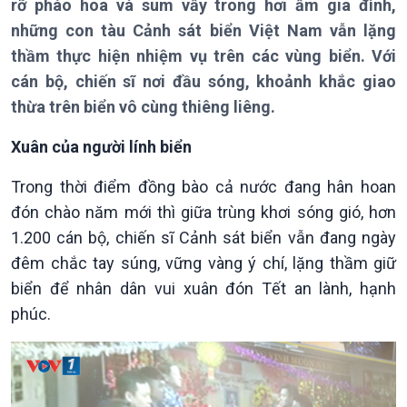
rỡ pháo hoa và sum vầy trong hơi ấm gia đình,
những con tàu Cảnh sát biển Việt Nam vẫn lặng
thầm thực hiện nhiệm vụ trên các vùng biển. Với
cán bộ, chiến sĩ nơi đầu sóng, khoảnh khắc giao
thừa trên biển vô cùng thiêng liêng.
Xuân của người lính biển
Trong thời điểm đồng bào cả nước đang hân hoan
đón chào năm mới thì giữa trùng khơi sóng gió, hơn
1.200 cán bộ, chiến sĩ Cảnh sát biển vẫn đang ngày
đêm chắc tay súng, vững vàng ý chí, lặng thầm giữ
biển để nhân dân vui xuân đón Tết an lành, hạnh
Giới thiệu
Thời sự
phúc.
Thời sự 6h
Thời sự 12h
Thời sự 18h
Thời sự 21h30
Bản tin