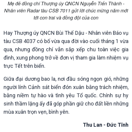
Mẹ đẻ đồng chí Thượng úy QNCN Nguyễn Tiến Thành -
Nhân viên Radar tàu CSB 7011 gửi lời chúc mừng năm mới
tới con trai và đồng đội của con
Podcast
Góc nhìn VOV1
Bình luận
Hay Thượng úy QNCN Bùi Thế Dậu - Nhân viên Báo vụ
10 phút Sự kiện - Luận bàn
tàu CSB 4037 có bố vừa qua đời vào cuối tháng 1 vừa
Câu chuyện thời sự
qua, nhưng đồng chí vẫn sắp xếp chu toàn việc gia
Dòng chảy sự kiện
đình, xung phong trở về đơn vị tham gia làm nhiệm vụ
Đối thoại
Diễn đàn chủ nhật
trực Tết trên biển.
Chuyện đêm
Giữa đại dương bao la, nơi đầu sóng ngọn gió, những
người lính Cảnh sát biển đón xuân bằng trách nhiệm,
bằng niềm tự hào và tình yêu Tổ quốc. Chính sự hy
sinh thầm lặng ấy đã góp phần giữ cho đất liền những
mùa xuân trọn vẹn, bình yên.
Thu Lan - Đức Tĩnh