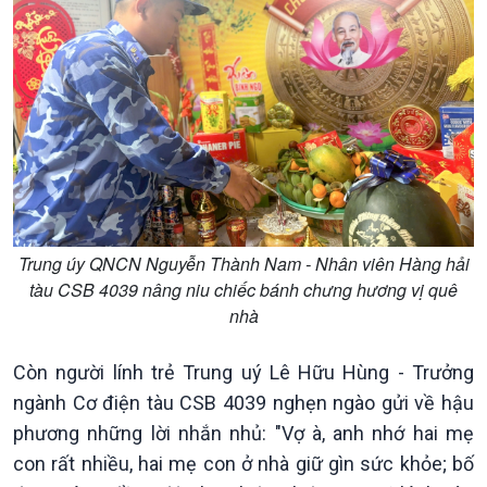
360 độ Sức khỏe
Kết nối công nghệ
Chuyển đổi Xanh
Sống chung với biến đổi
Tài nguyên và Môi trường
khí hậu
Chuyên gia của bạn
Xã hội chuyển động
Bước chân đến trường
Trung úy QNCN Nguyễn Thành Nam - Nhân viên Hàng hải
tàu CSB 4039 nâng niu chiếc bánh chưng hương vị quê
nhà
Còn người lính trẻ Trung uý Lê Hữu Hùng - Trưởng
ngành Cơ điện tàu CSB 4039 nghẹn ngào gửi về hậu
phương những lời nhắn nhủ: "Vợ à, anh nhớ hai mẹ
con rất nhiều, hai mẹ con ở nhà giữ gìn sức khỏe; bố