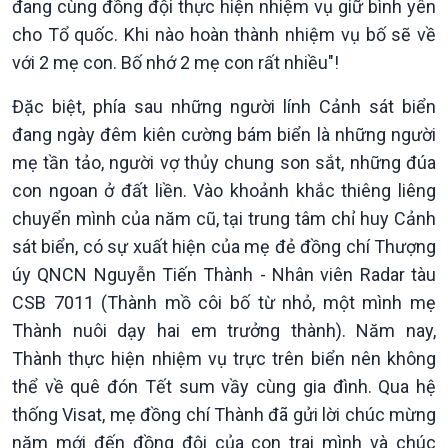
đang cùng đồng đội thực hiện nhiệm vụ giữ bình yên
cho Tổ quốc. Khi nào hoàn thành nhiệm vụ bố sẽ về
với 2 mẹ con. Bố nhớ 2 mẹ con rất nhiều"!
Đặc biệt, phía sau những người lính Cảnh sát biển
đang ngày đêm kiên cường bám biển là những người
mẹ tần tảo, người vợ thủy chung son sắt, những đúa
con ngoan ở đất liền. Vào khoảnh khắc thiêng liêng
chuyển mình của năm cũ, tại trung tâm chỉ huy Cảnh
sát biển, có sự xuất hiện của mẹ đẻ đồng chí Thượng
Văn hoá & Du lịch
Multimedia
úy QNCN Nguyễn Tiến Thành - Nhân viên Radar tàu
Tin Văn hoá & Du lịch
Ảnh
CSB 7011 (Thành mồ côi bố từ nhỏ, một mình mẹ
Chát với người nổi tiếng
Video
Thành nuôi dạy hai em trưởng thành). Năm nay,
Câu chuyện Thể thao
Infographic
Thành thực hiện nhiệm vụ trực trên biển nên không
E-Magazine
thể về quê đón Tết sum vầy cùng gia đình. Qua hệ
thống Visat, mẹ đồng chí Thành đã gửi lời chúc mừng
năm mới đến đồng đội của con trai mình và chúc