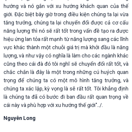
Câu chuyện thời sự
hướng và nó gắn với xu hướng khách quan của thế
Dòng chảy sự kiện
giới. Đặc biệt bây giờ trong điều kiện chúng ta lại vừa
Đối thoại
Diễn đàn chủ nhật
tăng trưởng, chúng ta lại chuyển đổi được cả cơ cấu
Chuyện đêm
năng lượng thì nó sẽ rất tốt trong vấn đề tạo ra được
hiệu ứng lan tỏa rất mạnh từ năng lượng sang các lĩnh
vực khác thành một chuỗi giá trị mà khởi đầu là năng
lượng, và như vậy có nghĩa là làm cho các ngành khác
cũng theo cái đà đó tôi nghĩ sẽ chuyển đổi rất tốt, và
chắc chắn là đây là một trong những cú huých quan
trọng để chúng ta có một mô hình tăng trưởng, và
chúng ta xác lập, kỳ vọng là sẽ rất tốt. Tôi khẳng định
là chúng ta đã có bước đi ban đầu rất quan trọng về
cái này và phù hợp với xu hướng thế giới"../.
Nguyên Long