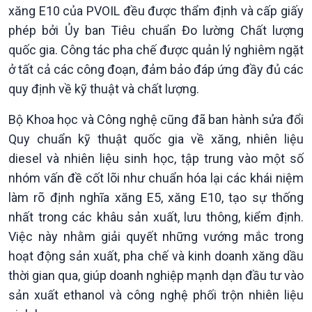
xăng E10 của PVOIL đều được thẩm định và cấp giấy
phép bởi Ủy ban Tiêu chuẩn Đo lường Chất lượng
quốc gia. Công tác pha chế được quản lý nghiêm ngặt
ở tất cả các công đoạn, đảm bảo đáp ứng đầy đủ các
quy định về kỹ thuật và chất lượng.
Bộ Khoa học và Công nghệ cũng đã ban hành sửa đổi
Quy chuẩn kỹ thuật quốc gia về xăng, nhiên liệu
Kinh tế
Nông nghiệp & Biển đảo
diesel và nhiên liệu sinh học, tập trung vào một số
Tin Kinh tế
Tin Nông nghiệp & Biển
nhóm vấn đề cốt lõi như chuẩn hóa lại các khái niệm
Trước giờ mở cửa
đảo
làm rõ định nghĩa xăng E5, xăng E10, tạo sự thống
Dòng chảy Kinh tế
Mùa vàng
nhất trong các khâu sản xuất, lưu thông, kiểm định.
Sức sống hàng Việt
Biển đảo Việt Nam
Khởi nghiệp
Tâm tình biên giới và hải
Việc này nhằm giải quyết những vướng mắc trong
Tuyên chiến với gian lận
đảo
hoạt động sản xuất, pha chế và kinh doanh xăng dầu
thương mại
Tìm hiểu biển, đảo Việt
thời gian qua, giúp doanh nghiệp mạnh dạn đầu tư vào
Nam
sản xuất ethanol và công nghệ phối trộn nhiên liệu