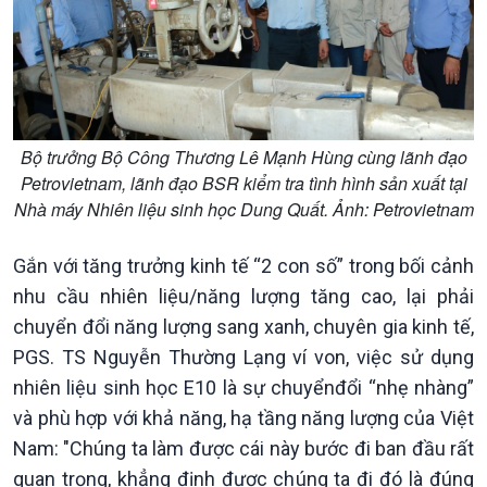
Bộ trưởng Bộ Công Thương Lê Mạnh Hùng cùng lãnh đạo
Petrovietnam, lãnh đạo BSR kiểm tra tình hình sản xuất tại
Nhà máy Nhiên liệu sinh học Dung Quất. Ảnh: Petrovietnam
Gắn với tăng trưởng kinh tế “2 con số” trong bối cảnh
nhu cầu nhiên liệu/năng lượng tăng cao, lại phải
chuyển đổi năng lượng sang xanh, chuyên gia kinh tế,
PGS. TS Nguyễn Thường Lạng ví von, việc sử dụng
nhiên liệu sinh học E10 là sự chuyểnđổi “nhẹ nhàng”
Podcast
Góc nhìn VOV1
và phù hợp với khả năng, hạ tầng năng lượng của Việt
Bình luận
Nam: "Chúng ta làm được cái này bước đi ban đầu rất
10 phút Sự kiện - Luận bàn
quan trọng, khẳng định được chúng ta đi đó là đúng