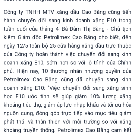
Công ty TNHH MTV xăng dầu Cao Bằng cũng tiến
hành chuyển đổi sang kinh doanh xăng E10 trong
tuần cuối của tháng 4. Bà Đàm Thị Bàng - Chủ tịch
kiêm Giám đốc Petrolimex Cao Bằng cho biết, đến
ngày 12/5 toàn bộ 25 cửa hàng xăng dầu trực thuộc
của Công ty hoàn thành việc chuyển đổi sang kinh
doanh xăng E10, sớm hơn so với lộ trình của Chính
phủ. Hiện nay, 10 thương nhân nhượng quyền của
Petrolimex Cao Bằng cũng đã chuyển sang kinh
Chính trị
Thế giới
doanh xăng E10: "Việc chuyển đổi sang xăng sinh
Tin Chính trị
Tin thế giới
học E10 ước tính sẽ giúp giảm 10% lượng xăng
Chính phủ với người dân
Vấn đề quốc tế
khoáng tiêu thụ, giảm áp lực nhập khẩu và tối ưu hóa
Quốc hội với cử tri
Hồ sơ sự kiện quốc tế
nguồn cung, đóng góp trực tiếp vào mục tiêu giảm
Xây dựng đảng
Thế giới & Việt Nam
phát thải và thân thiện với môi trường so với xăng
Đảng trong cuộc sống
Biên cương - Một dải vững
khoáng truyền thống. Petrolimex Cao Bằng cam kết
Nhận diện sự thật
bền