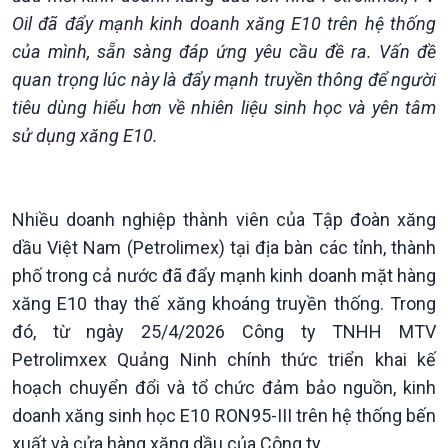
Thời sự 21h30
Oil đã đẩy mạnh kinh doanh xăng E10 trên hệ thống
Bản tin
của mình, sẵn sàng đáp ứng yêu cầu đề ra. Vấn đề
Chuyên mục
quan trọng lúc này là đẩy mạnh truyền thông để người
Theo dòng Thời sự
tiêu dùng hiểu hơn về nhiên liệu sinh học và yên tâm
sử dụng xăng E10.
Nhiều doanh nghiệp thành viên của Tập đoàn xăng
dầu Việt Nam (Petrolimex) tại địa bàn các tỉnh, thành
phố trong cả nước đã đẩy mạnh kinh doanh mặt hàng
xăng E10 thay thế xăng khoáng truyền thống. Trong
đó, từ ngày 25/4/2026 Công ty TNHH MTV
Petrolimxex Quảng Ninh chính thức triển khai kế
hoạch chuyển đổi và tổ chức đảm bảo nguồn, kinh
doanh xăng sinh học E10 RON95-III trên hệ thống bến
xuất và cửa hàng xăng dầu của Công ty.