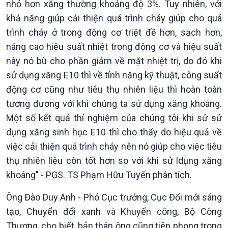
nhỏ hơn xăng thường khoảng độ 3%. Tuy nhiên, với
khả năng giúp cải thiện quá trình cháy giúp cho quá
trình cháy ở trong động cơ triệt đề hơn, sạch hơn,
nâng cao hiệu suất nhiệt trong động cơ và hiệu suất
này nó bù cho phần giảm về mặt nhiệt trị, do đó khi
sử dụng xăng E10 thì về tính năng kỹ thuật, công suất
Xã hội
Khoa học & Công nghệ
động cơ cũng như tiêu thụ nhiên liệu thì hoàn toàn
Tin Đời sống & Xã hội
Tin Khoa học & Công nghệ
tương đương với khi chúng ta sử dụng xăng khoáng.
360 độ Sức khỏe
Kết nối công nghệ
Một số kết quả thí nghiệm của chúng tôi khi sử sử
Chuyển đổi Xanh
Sống chung với biến đổi
Tài nguyên và Môi trường
khí hậu
dụng xăng sinh học E10 thì cho thấy do hiệu quả về
Chuyên gia của bạn
việc cải thiện quá trình cháy nên nó giúp cho việc tiêu
Xã hội chuyển động
thụ nhiên liệu còn tốt hơn so với khi sử ldụng xăng
Bước chân đến trường
khoáng" - PGS. TS Phạm Hữu Tuyến phân tích.
Ông Đào Duy Anh - Phó Cục trưởng, Cục Đổi mới sáng
tạo, Chuyển đổi xanh và Khuyến công, Bộ Công
Thương, cho biết, bản thân ông cũng tiên phong trong