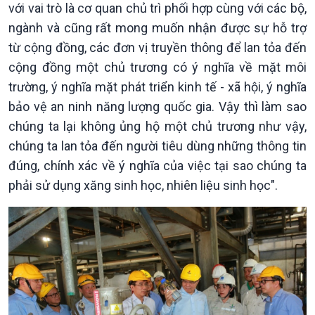
với vai trò là cơ quan chủ trì phối hợp cùng với các bộ,
ngành và cũng rất mong muốn nhận được sự hỗ trợ
từ cộng đồng, các đơn vị truyền thông để lan tỏa đến
Văn hoá & Du lịch
Multimedia
cộng đồng một chủ trương có ý nghĩa về mặt môi
Tin Văn hoá & Du lịch
Ảnh
trường, ý nghĩa mặt phát triển kinh tế - xã hội, ý nghĩa
Chát với người nổi tiếng
Video
bảo vệ an ninh năng lượng quốc gia. Vậy thì làm sao
Câu chuyện Thể thao
Infographic
E-Magazine
chúng ta lại không ủng hộ một chủ trương như vậy,
chúng ta lan tỏa đến người tiêu dùng những thông tin
đúng, chính xác về ý nghĩa của việc tại sao chúng ta
phải sử dụng xăng sinh học, nhiên liệu sinh học".