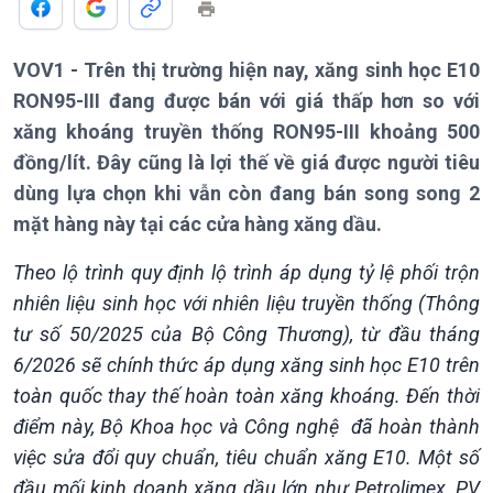
VOV1 - Trên thị trường hiện nay, xăng sinh học E10
RON95-III đang được bán với giá thấp hơn so với
xăng khoáng truyền thống RON95-III khoảng 500
đồng/lít. Đây cũng là lợi thế về giá được người tiêu
dùng lựa chọn khi vẫn còn đang bán song song 2
mặt hàng này tại các cửa hàng xăng dầu.
Theo lộ trình quy định lộ trình áp dụng tỷ lệ phối trộn
nhiên liệu sinh học với nhiên liệu truyền thống (Thông
tư số 50/2025 của Bộ Công Thương), từ đầu tháng
6/2026 sẽ chính thức áp dụng xăng sinh học E10 trên
toàn quốc thay thế hoàn toàn xăng khoáng. Đến thời
Giới thiệu
Thời sự
điểm này, Bộ Khoa học và Công nghệ đã hoàn thành
Thời sự 6h
việc sửa đổi quy chuẩn, tiêu chuẩn xăng E10. Một số
Thời sự 12h
đầu mối kinh doanh xăng dầu lớn như Petrolimex, PV
Thời sự 18h