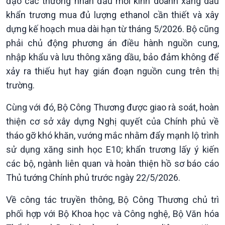
đạo các thương nhân đầu mối kinh doanh xăng dầu
khẩn trương mua đủ lượng ethanol cần thiết và xây
dựng kế hoạch mua dài hạn từ tháng 5/2026. Bộ cũng
phải chủ động phương án điều hành nguồn cung,
nhập khẩu và lưu thông xăng dầu, bảo đảm không để
Kinh tế
Nông nghiệp & Biển đảo
xảy ra thiếu hụt hay gián đoạn nguồn cung trên thị
Tin Kinh tế
Tin Nông nghiệp & Biển
trường.
Trước giờ mở cửa
đảo
Dòng chảy Kinh tế
Mùa vàng
Cùng với đó, Bộ Công Thương được giao rà soát, hoàn
Sức sống hàng Việt
Biển đảo Việt Nam
thiện cơ sở xây dựng Nghị quyết của Chính phủ về
Khởi nghiệp
Tâm tình biên giới và hải
Tuyên chiến với gian lận
đảo
tháo gỡ khó khăn, vướng mắc nhằm đẩy mạnh lộ trình
thương mại
Tìm hiểu biển, đảo Việt
sử dụng xăng sinh học E10; khẩn trương lấy ý kiến
Nam
các bộ, ngành liên quan và hoàn thiện hồ sơ báo cáo
Thủ tướng Chính phủ trước ngày 22/5/2026.
Về công tác truyền thông, Bộ Công Thương chủ trì
phối hợp với Bộ Khoa học và Công nghệ, Bộ Văn hóa