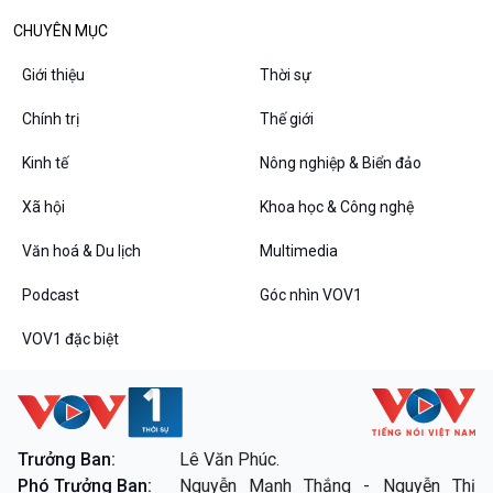
CHUYÊN MỤC
Giới thiệu
Thời sự
Chính trị
Thế giới
Kinh tế
Nông nghiệp & Biển đảo
Xã hội
Khoa học & Công nghệ
VOV1 đặc biệt
Văn hoá & Du lịch
Multimedia
Thanh âm ký sự
Podcast
Góc nhìn VOV1
Chân dung cuộc sống
Các chương trình đặc biệt
VOV1 đặc biệt
Trưởng Ban:
Lê Văn Phúc.
Phó Trưởng Ban:
Nguyễn Mạnh Thắng - Nguyễn Thị