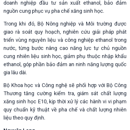
doanh nghiệp đầu tư sản xuất ethanol, bảo đảm
nguồn cung phục vụ pha chế xăng sinh học.
Trong khi đó, Bộ Nông nghiệp và Môi trường được
giao rà soát quy hoạch, nghiên cứu giải pháp phát
triển vùng nguyên liệu và công nghiệp ethanol trong
nước, từng bước nâng cao năng lực tự chủ nguồn
cung nhiên liệu sinh học, giảm phụ thuộc nhập khẩu
Văn hoá & Du lịch
Multimedia
ethanol, góp phần bảo đảm an ninh năng lượng quốc
Tin Văn hoá & Du lịch
Ảnh
gia lâu dài.
Chát với người nổi tiếng
Video
Bộ Khoa học và Công nghệ sẽ phối hợp với Bộ Công
Câu chuyện Thể thao
Infographic
E-Magazine
Thương tăng cường kiểm tra, giám sát chất lượng
xăng sinh học E10, kịp thời xử lý các hành vi vi phạm
quy chuẩn kỹ thuật về pha chế và chất lượng nhiên
liệu theo quy định.