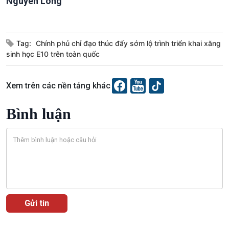
Nguyên Long
Tag:
Chính phủ chỉ đạo thúc đẩy sớm lộ trình triển khai xăng
sinh học E10 trên toàn quốc
Xem trên các nền tảng khác
Podcast
Góc nhìn VOV1
Bình luận
Bình luận
10 phút Sự kiện - Luận bàn
Câu chuyện thời sự
Dòng chảy sự kiện
Đối thoại
Diễn đàn chủ nhật
Chuyện đêm