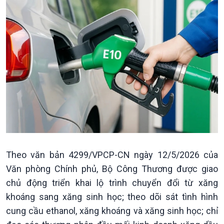
Chính trị
Thế giới
Tin Chính trị
Tin thế giới
Chính phủ với người dân
Vấn đề quốc tế
Quốc hội với cử tri
Hồ sơ sự kiện quốc tế
Xây dựng đảng
Thế giới & Việt Nam
Đảng trong cuộc sống
Biên cương - Một dải vững
Nhận diện sự thật
bền
Pháp luật và đời sống
Theo văn bản 4299/VPCP-CN ngày 12/5/2026 của
Văn phòng Chính phủ, Bộ Công Thương được giao
chủ động triển khai lộ trình chuyển đổi từ xăng
khoáng sang xăng sinh học; theo dõi sát tình hình
cung cầu ethanol, xăng khoáng và xăng sinh học; chỉ