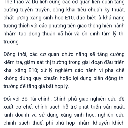
Thể thao và Du lịch cùng các cơ quan liên quan tăng
cường tuyên truyền, công khai tiêu chuẩn kỹ thuật,
chất lượng xăng sinh học E10, đặc biệt là khả năng
tương thích với các phương tiện giao thông hiện hành
nhằm tạo đồng thuận xã hội và ổn định tâm lý thị
trường.
Xã hội
Khoa học & Công nghệ
Đồng thời, các cơ quan chức năng sẽ tăng cường
Tin Đời sống & Xã hội
Tin Khoa học & Công nghệ
kiểm tra, giám sát thị trường trong giai đoạn đầu triển
360 độ Sức khỏe
Kết nối công nghệ
khai xăng E10; xử lý nghiêm các hành vi pha chế
Chuyển đổi Xanh
Sống chung với biến đổi
không đúng quy chuẩn hoặc lợi dụng biến động thị
Tài nguyên và Môi trường
khí hậu
trường để tăng giá bất hợp lý.
Chuyên gia của bạn
Xã hội chuyển động
Đối với Bộ Tài chính, Chính phủ giao nghiên cứu đề
Bước chân đến trường
xuất cơ chế, chính sách hỗ trợ phát triển sản xuất,
kinh doanh và sử dụng xăng sinh học; nghiên cứu
chính sách thuế, phí phù hợp nhằm khuyến khích