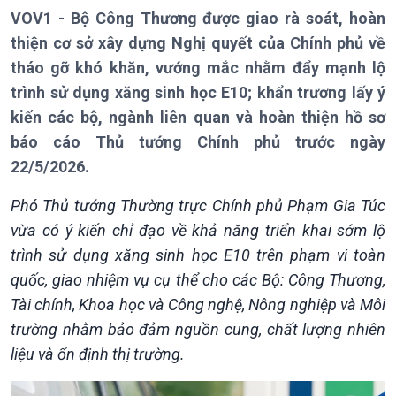
VOV1 - Bộ Công Thương được giao rà soát, hoàn
Giới thiệu
Thời sự
thiện cơ sở xây dựng Nghị quyết của Chính phủ về
Thời sự 6h
tháo gỡ khó khăn, vướng mắc nhằm đẩy mạnh lộ
Thời sự 12h
trình sử dụng xăng sinh học E10; khẩn trương lấy ý
Thời sự 18h
kiến các bộ, ngành liên quan và hoàn thiện hồ sơ
Thời sự 21h30
báo cáo Thủ tướng Chính phủ trước ngày
Bản tin
Chuyên mục
22/5/2026.
Theo dòng Thời sự
Phó Thủ tướng Thường trực Chính phủ Phạm Gia Túc
vừa có ý kiến chỉ đạo về khả năng triển khai sớm lộ
trình sử dụng xăng sinh học E10 trên phạm vi toàn
quốc, giao nhiệm vụ cụ thể cho các Bộ: Công Thương,
Tài chính, Khoa học và Công nghệ, Nông nghiệp và Môi
trường nhằm bảo đảm nguồn cung, chất lượng nhiên
liệu và ổn định thị trường.