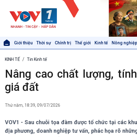
Giới thiệu
Thời sự
Chính trị
Thế giới
Kinh tế
Nông nghiệp
Giới thiệu
Thời sự
KINH TẾ
Tin Kinh tế
Thời sự 6h
Thời sự 12h
Nâng cao chất lượng, tín
Thời sự 18h
Thời sự 21h30
giá đất
Bản tin
Chuyên mục
Theo dòng Thời sự
Thứ năm, 18:39, 09/07/2026
VOV1 - Sau chuỗi tọa đàm được tổ chức tại các khu
Xã hội
Khoa học & Công nghệ
địa phương, doanh nghiệp tư vấn, phác họa rõ những
Tin Đời sống & Xã hội
Tin Khoa học & Công nghệ