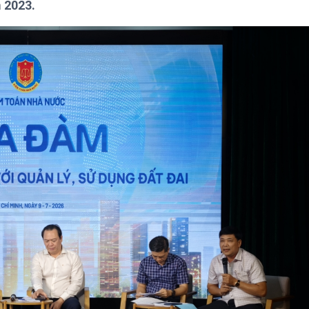
m 2023.
Chát với người nổi tiếng
Video
Câu chuyện Thể thao
Infographic
E-Magazine