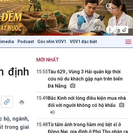
timedia
Podcast
Góc nhìn VOV1
VOV1 đặc biệt
Kinh tế
Nông nghiệp & Biển đảo
Tin Kinh tế
Tin Nông nghiệp & Biển
MỚI NHẤT
Trước giờ mở cửa
đảo
m định
15:55
Tàu 629 , Vùng 3 Hải quân kịp thời
Dòng chảy Kinh tế
Mùa vàng
cứu nữ du khách gặp nạn trên biển
Sức sống hàng Việt
Biển đảo Việt Nam
Đà Nẵng
Khởi nghiệp
Tâm tình biên giới và hải
Tuyên chiến với gian lận
đảo
15:49
Bắc Kinh nới lỏng điều kiện mua nhà
thương mại
Tìm hiểu biển, đảo Việt
đối với người không có hộ khẩu
Nam
c bộ, ngành,
Podcast
Góc nhìn VOV1
15:48
Từ tấm ảnh trong hầm mộ liệt sĩ ở
t trong giai
Bình luận
Đồng Nai, gia đình ở Phú Thọ nhận ra