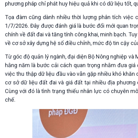
phương pháp chỉ phát huy hiệu quả khi có dữ liệu tốt, q
Tọa đàm cũng dành nhiều thời lượng phân tích việc 
1/7/2026. Đây được đánh giá là bước đổi mới quan trọn
chính về đất đai và tăng tính công khai, minh bạch. T
về cơ sở xây dựng hệ số điều chỉnh, mức độ tin cậy của 
Từ góc độ quản lý ngành, đại diện Bộ Nông nghiệp và M
hằng năm là bước cải cách quan trọng nhằm đưa giá đấ
việc thu thập dữ liệu đầu vào vẫn gặp nhiều khó khăn d
cơ sở dữ liệu đất đai và giá đất tại nhiều địa phươn
Cùng với đó là tình trạng thiếu nhân lực có chuyên mô
chế.