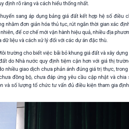
uy định rõ ràng và cách hiểu thống nhất.
chuyển sang áp dụng bảng giá đất kết hợp hệ số điều c
g nhằm đơn giản hóa thủ tục, rút ngắn thời gian xác định
uy nhiên, để cơ chế mới vận hành hiệu quả, nhiều địa phư
dữ liệu và cách xử lý đối với các dự án đặc thù.
ôi trường cho biết việc bãi bỏ khung giá đất và xây dựng
t do Nhà nước quy định tiệm cận hơn với giá thị trường
o nhiều giao dịch chưa phản ánh đúng giá trị thực, trong
g chưa đồng bộ, chưa đáp ứng yêu cầu cập nhật và chia s
n và số lượng tổ chức tư vấn đủ điều kiện tham gia địn