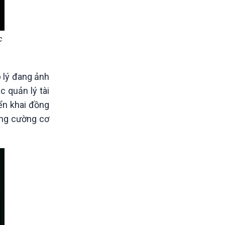
c
p lý đang ảnh
 quản lý tài
iển khai đồng
tăng cường cơ