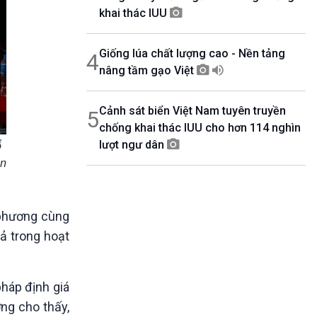
khai thác IUU
Giống lúa chất lượng cao - Nền tảng
4
nâng tầm gạo Việt
Cảnh sát biển Việt Nam tuyên truyền
5
chống khai thác IUU cho hơn 114 nghìn
ổ
lượt ngư dân
án
 phương cùng
ả trong hoạt
háp định giá
ơng cho thấy,