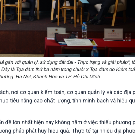
á gắn với quản lý, sử dụng đất đai - Thực trạng và giải pháp”, t
 Đây là Tọa đàm thứ ba nằm trong chuỗi 3 Tọa đàm do Kiểm to
 phương: Hà Nội, Khánh Hòa và TP. Hồ Chí Minh
sách, nơi cơ quan kiểm toán, cơ quan quản lý và các địa
ục tiêu nâng cao chất lượng, tính minh bạch và hiệu qu
 đề lớn nhất hiện nay không nằm ở việc thiếu phương p
ương pháp phát huy hiệu quả. Thực tế tại nhiều địa phư