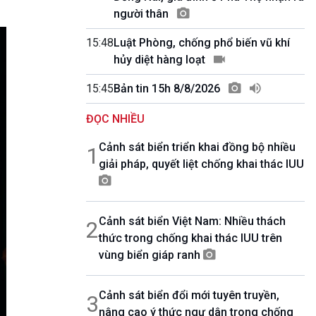
10 phút Sự kiện - Luận bàn
người thân
Câu chuyện thời sự
Dòng chảy sự kiện
15:48
Luật Phòng, chống phổ biến vũ khí
Đối thoại
hủy diệt hàng loạt
Diễn đàn chủ nhật
15:45
Bản tin 15h 8/8/2026
Chuyện đêm
ĐỌC NHIỀU
Cảnh sát biển triển khai đồng bộ nhiều
1
giải pháp, quyết liệt chống khai thác IUU
Cảnh sát biển Việt Nam: Nhiều thách
2
thức trong chống khai thác IUU trên
vùng biển giáp ranh
Cảnh sát biển đổi mới tuyên truyền,
3
nâng cao ý thức ngư dân trong chống