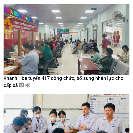
Chuyên gia của bạn
Xã hội chuyển động
Bước chân đến trường
Khánh Hòa tuyển 417 công chức, bổ sung nhân lực cho
cấp xã
Văn hoá & Du lịch
Multimedia