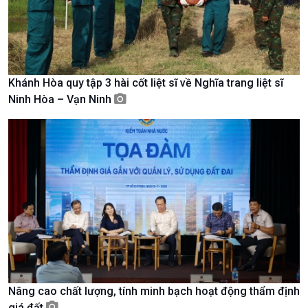
Khánh Hòa quy tập 3 hài cốt liệt sĩ về Nghĩa trang liệt sĩ
Ninh Hòa – Vạn Ninh
Chính trị
Thế giới
Tin Chính trị
Tin thế giới
Chính phủ với người dân
Vấn đề quốc tế
Quốc hội với cử tri
Hồ sơ sự kiện quốc tế
Xây dựng đảng
Thế giới & Việt Nam
Đảng trong cuộc sống
Biên cương - Một dải vững
Nhận diện sự thật
bền
Pháp luật và đời sống
Nâng cao chất lượng, tính minh bạch hoạt động thẩm định
giá đất