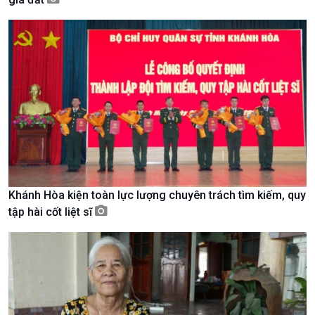
Kinh tế
Nông nghiệp & Biển đảo
Tin Kinh tế
Tin Nông nghiệp & Biển
Khánh Hòa kiện toàn lực lượng chuyên trách tìm kiếm, quy
Trước giờ mở cửa
đảo
tập hài cốt liệt sĩ
Dòng chảy Kinh tế
Mùa vàng
Sức sống hàng Việt
Biển đảo Việt Nam
Khởi nghiệp
Tâm tình biên giới và hải
Tuyên chiến với gian lận
đảo
thương mại
Tìm hiểu biển, đảo Việt
Nam