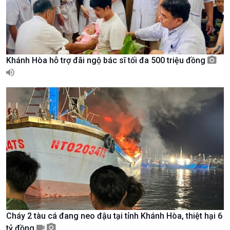
Tin Văn hoá & Du lịch
Ảnh
Chát với người nổi tiếng
Video
Câu chuyện Thể thao
Infographic
E-Magazine
Khánh Hòa hỗ trợ đãi ngộ bác sĩ tối đa 500 triệu đồng
Cháy 2 tàu cá đang neo đậu tại tỉnh Khánh Hòa, thiệt hại 6
Podcast
Góc nhìn VOV1
tỷ đồng