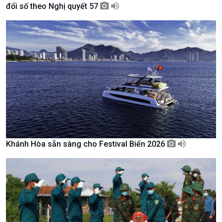
đổi số theo Nghị quyết 57
Giới thiệu
Thời sự
Thời sự 6h
Thời sự 12h
Thời sự 18h
Thời sự 21h30
Bản tin
Chuyên mục
Theo dòng Thời sự
Khánh Hòa sẵn sàng cho Festival Biển 2026