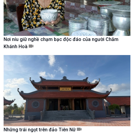
Nơi níu giữ nghề chạm bạc độc đáo của người Chăm
Khánh Hoà
Xã hội
Khoa học & Công nghệ
Tin Đời sống & Xã hội
Tin Khoa học & Công nghệ
360 độ Sức khỏe
Kết nối công nghệ
Chuyển đổi Xanh
Sống chung với biến đổi
Những trái ngọt trên đảo Tiên Nữ
Tài nguyên và Môi trường
khí hậu