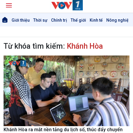
Giới thiệu
Thời sự
Chính trị
Thế giới
Kinh tế
Nông nghiệp 
Từ khóa tìm kiếm:
Khánh Hòa
Khánh Hòa ra mắt nền tảng du lịch số, thúc đẩy chuyển