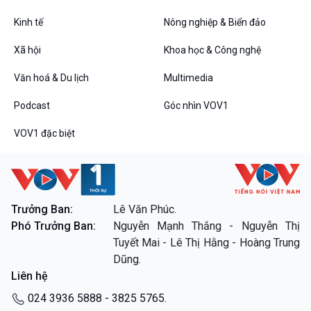
Kinh tế
Nông nghiệp & Biển đảo
VOV1 đặc biệt
Xã hội
Khoa học & Công nghệ
Thanh âm ký sự
Văn hoá & Du lịch
Multimedia
Chân dung cuộc sống
Các chương trình đặc biệt
Podcast
Góc nhìn VOV1
VOV1 đặc biệt
Trưởng Ban:
Lê Văn Phúc.
Phó Trưởng Ban:
Nguyễn Mạnh Thắng - Nguyễn Thị
Tuyết Mai - Lê Thị Hằng - Hoàng Trung
Dũng.
Liên hệ
024 3936 5888 - 3825 5765.