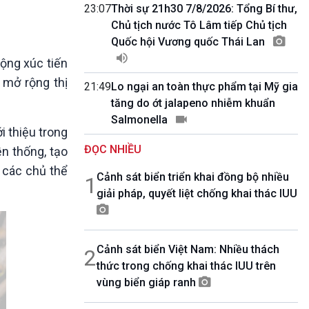
10 phút Sự kiện - Luận bàn
23:07
Thời sự 21h30 7/8/2026: Tổng Bí thư,
Câu chuyện thời sự
Chủ tịch nước Tô Lâm tiếp Chủ tịch
Dòng chảy sự kiện
Quốc hội Vương quốc Thái Lan
Đối thoại
động xúc tiến
Diễn đàn chủ nhật
 mở rộng thị
21:49
Lo ngại an toàn thực phẩm tại Mỹ gia
Chuyện đêm
tăng do ớt jalapeno nhiễm khuẩn
Salmonella
 thiệu trong
ĐỌC NHIỀU
n thống, tạo
 các chủ thể
Cảnh sát biển triển khai đồng bộ nhiều
1
giải pháp, quyết liệt chống khai thác IUU
Cảnh sát biển Việt Nam: Nhiều thách
2
thức trong chống khai thác IUU trên
vùng biển giáp ranh