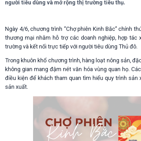
người tiêu dùng và mở rộng thị trường tiêu thụ.
360 độ Sức khỏe
Kết nối công nghệ
Chuyển đổi Xanh
Sống chung với biến đổi
Tài nguyên và Môi trường
khí hậu
Chuyên gia của bạn
Ngày 4/6, chương trình “Chợ phiên Kinh Bắc” chính thứ
Xã hội chuyển động
thương mại nhằm hỗ trợ các doanh nghiệp, hợp tác 
Bước chân đến trường
trường và kết nối trực tiếp với người tiêu dùng Thủ đô.
VOV1 đặc biệt
Trong khuôn khổ chương trình, hàng loạt nông sản, đặ
Thanh âm ký sự
không gian mang đậm nét văn hóa vùng quan họ. Các 
Chân dung cuộc sống
Các chương trình đặc biệt
điều kiện để khách tham quan tìm hiểu quy trình sản 
sản xuất.