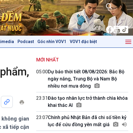
timedia
Podcast
Góc nhìn VOV1
VOV1 đặc biệt
Kinh tế
Nông nghiệp & Biển đảo
Tin Kinh tế
Tin Nông nghiệp & Biển
MỚI NHẤT
Trước giờ mở cửa
đảo
 phẩm,
05:00
Dự báo thời tiết 08/08/2026: Bắc Bộ
Dòng chảy Kinh tế
Mùa vàng
ngày nắng, Trung Bộ và Nam Bộ
Sức sống hàng Việt
Biển đảo Việt Nam
nhiều nơi mưa dông
Khởi nghiệp
Tâm tình biên giới và hải
Tuyên chiến với gian lận
đảo
23:31
Đào tạo nhân lực trở thành chìa khóa
thương mại
Tìm hiểu biển, đảo Việt
khai thác AI
Nam
23:07
Chính phủ Nhật Bản đã chi số tiền kỷ
n không gian
Podcast
Góc nhìn VOV1
lục để cứu đồng yên mất giá
 xã tiếp cận
Bình luận