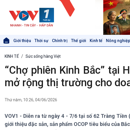
Giới thiệu
Thời sự
Chính trị
Thế giới
Kinh tế
Nông nghiệp
Giới thiệu
Thời sự
KINH TẾ
Sức sống hàng Việt
Thời sự 6h
Thời sự 12h
“Chợ phiên Kinh Bắc” tại 
Thời sự 18h
Thời sự 21h30
mở rộng thị trường cho do
Bản tin
Chuyên mục
Theo dòng Thời sự
Thứ năm, 10:26, 04/06/2026
VOV1 - Diễn ra từ ngày 4 - 7/6 tại số 62 Tràng Tiề
Xã hội
Khoa học & Công nghệ
giới thiệu đặc sản, sản phẩm OCOP tiêu biểu của Bắc 
Tin Đời sống & Xã hội
Tin Khoa học & Công nghệ