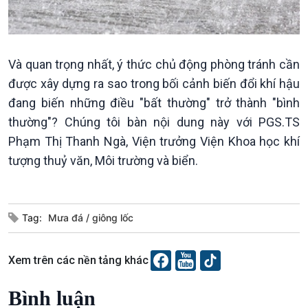
Tin Kinh tế
Tin Nông nghiệp & Biển
Trước giờ mở cửa
đảo
Dòng chảy Kinh tế
Mùa vàng
Sức sống hàng Việt
Biển đảo Việt Nam
Và quan trọng nhất, ý thức chủ động phòng tránh cần
Khởi nghiệp
Tâm tình biên giới và hải
Tuyên chiến với gian lận
đảo
được xây dựng ra sao trong bối cảnh biến đổi khí hậu
thương mại
Tìm hiểu biển, đảo Việt
đang biến những điều "bất thường" trở thành "bình
Nam
thường"? Chúng tôi bàn nội dung này với PGS.TS
Phạm Thị Thanh Ngà, Viện trưởng Viện Khoa học khí
tượng thuỷ văn, Môi trường và biển.
Xã hội
Khoa học & Công nghệ
Tin Đời sống & Xã hội
Tin Khoa học & Công nghệ
Tag:
Mưa đá
giông lốc
360 độ Sức khỏe
Kết nối công nghệ
Chuyển đổi Xanh
Sống chung với biến đổi
Xem trên các nền tảng khác
Tài nguyên và Môi trường
khí hậu
Chuyên gia của bạn
Bình luận
Xã hội chuyển động