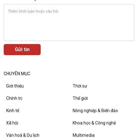
Bước chân đến trường
Văn hoá & Du lịch
Multimedia
Tin Văn hoá & Du lịch
Ảnh
Chát với người nổi tiếng
Video
Câu chuyện Thể thao
Infographic
E-Magazine
CHUYÊN MỤC
Giới thiệu
Thời sự
Chính trị
Thế giới
Podcast
Góc nhìn VOV1
Kinh tế
Nông nghiệp & Biển đảo
Bình luận
10 phút Sự kiện - Luận bàn
Xã hội
Khoa học & Công nghệ
Câu chuyện thời sự
Văn hoá & Du lịch
Multimedia
Dòng chảy sự kiện