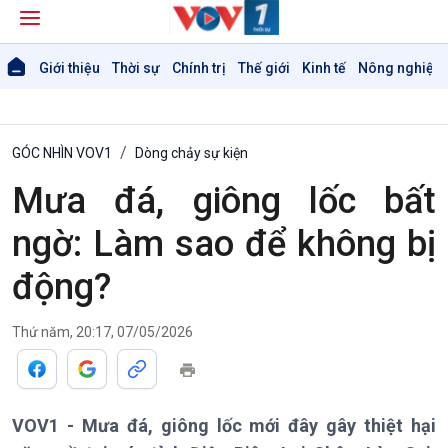
Giới thiệu
Thời sự
Chính trị
Thế giới
Kinh tế
Nông nghiệp 
GÓC NHÌN VOV1
Dòng chảy sự kiện
Mưa đá, giông lốc bất
ngờ: Làm sao để không bị
động?
Giới thiệu
Thời sự
Thời sự 6h
Thứ năm, 20:17, 07/05/2026
Thời sự 12h
Thời sự 18h
Thời sự 21h30
Bản tin
VOV1 - Mưa đá, giông lốc mới đây gây thiệt hại
Chuyên mục