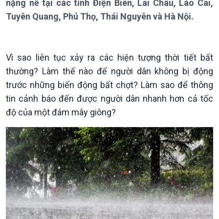
nặng nề tại các tỉnh Điện Biên, Lai Châu, Lào Cai,
Theo dòng Thời sự
Tuyên Quang, Phú Thọ, Thái Nguyên và Hà Nội.
Vì sao liên tục xảy ra các hiện tượng thời tiết bất
Chính trị
Thế giới
thường? Làm thế nào để người dân không bị động
Tin Chính trị
Tin thế giới
trước những biến động bất chợt? Làm sao để thông
Chính phủ với người dân
Vấn đề quốc tế
tin cảnh báo đến được người dân nhanh hơn cả tốc
Quốc hội với cử tri
Hồ sơ sự kiện quốc tế
độ của một đám mây giông?
Xây dựng đảng
Thế giới & Việt Nam
Đảng trong cuộc sống
Biên cương - Một dải vững
Nhận diện sự thật
bền
Pháp luật và đời sống
Kinh tế
Nông nghiệp & Biển đảo