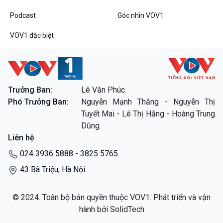
Đối thoại
Podcast
Góc nhìn VOV1
Diễn đàn chủ nhật
Chuyện đêm
VOV1 đặc biệt
Trưởng Ban:
Lê Văn Phúc.
VOV1 đặc biệt
Phó Trưởng Ban:
Nguyễn Mạnh Thắng - Nguyễn Thị
Thanh âm ký sự
Tuyết Mai - Lê Thị Hằng - Hoàng Trung
Chân dung cuộc sống
Dũng.
Các chương trình đặc biệt
Liên hệ
024 3936 5888 - 3825 5765.
43 Bà Triệu, Hà Nội.
© 2024. Toàn bộ bản quyền thuộc VOV1. Phát triển và vận
hành bởi SolidTech