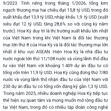
9/2023. Tính riêng trong tháng 1/2026, tổng kim
ngạch thương mại hai chiều đạt 15,8 tỷ USD, trong đó
xuất khẩu đạt 13,9 tỷ USD, nhập khẩu 1,9 tỷ USD (xuất
Văn hoá & Du lịch
Multimedia
siêu đạt 12 tỷ USD, tăng 28,6% so với cùng kỳ năm
Tin Văn hoá & Du lịch
Ảnh
trước). Hoa Kỳ duy trì là thị trường xuất khẩu lớn nhất
Chát với người nổi tiếng
Video
Câu chuyện Thể thao
Infographic
của Việt Nam trong khi Việt Nam là đối tác thương
E-Magazine
mại lớn thứ 8 của Hoa Kỳ và là đối tác thương mại lớn
nhất ở khu vực ASEAN. Hiện Hoa Kỳ là nhà đầu tư
nước ngoài lớn thứ 11/108 nước và vùng lãnh thổ đầu
tư vào Việt Nam với khoảng 1.409 dự án đầu tư có
tổng vốn trên 11,9 tỷ USD. Hoa Kỳ cũng đứng thứ 7/80
nước và vùng lãnh thổ nhận đầu tư của Việt Nam với
230 dự án đầu tư có tổng vốn đăng ký gần 1,3 tỷ USD.
Trong năm 2025, nhiều doanh nghiệp Hoa Kỳ tiếp tục
thể hiện sự quan tâm và mong muốn mở rộng đầu tư
tại Việt Nam, trong đó có nhiều tập đoàn công nghệ