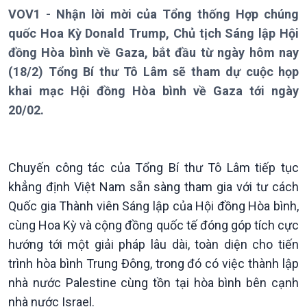
VOV1 - Nhận lời mời của Tổng thống Hợp chúng
quốc Hoa Kỳ Donald Trump, Chủ tịch Sáng lập Hội
đồng Hòa bình về Gaza, bắt đầu từ ngày hôm nay
(18/2) Tổng Bí thư Tô Lâm sẽ tham dự cuộc họp
khai mạc Hội đồng Hòa bình về Gaza tới ngày
20/02.
Chuyến công tác của Tổng Bí thư Tô Lâm tiếp tục
khẳng định Việt Nam sẵn sàng tham gia với tư cách
Giới thiệu
Thời sự
Quốc gia Thành viên Sáng lập của Hội đồng Hòa bình,
Thời sự 6h
cùng Hoa Kỳ và cộng đồng quốc tế đóng góp tích cực
Thời sự 12h
Thời sự 18h
hướng tới một giải pháp lâu dài, toàn diện cho tiến
Thời sự 21h30
trình hòa bình Trung Đông, trong đó có việc thành lập
Bản tin
nhà nước Palestine cùng tồn tại hòa bình bên cạnh
Chuyên mục
nhà nước Israel.