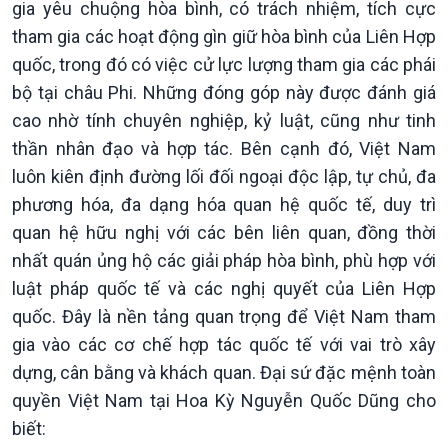
gia yêu chuộng hòa bình, có trách nhiệm, tích cực
tham gia các hoạt động gìn giữ hòa bình của Liên Hợp
quốc, trong đó có việc cử lực lượng tham gia các phái
bộ tại châu Phi. Những đóng góp này được đánh giá
cao nhờ tính chuyên nghiệp, kỷ luật, cũng như tinh
thần nhân đạo và hợp tác. Bên cạnh đó, Việt Nam
luôn kiên định đường lối đối ngoại độc lập, tự chủ, đa
phương hóa, đa dạng hóa quan hệ quốc tế, duy trì
quan hệ hữu nghị với các bên liên quan, đồng thời
Xã hội
Khoa học & Công nghệ
nhất quán ủng hộ các giải pháp hòa bình, phù hợp với
Tin Đời sống & Xã hội
Tin Khoa học & Công nghệ
luật pháp quốc tế và các nghị quyết của Liên Hợp
360 độ Sức khỏe
Kết nối công nghệ
quốc. Đây là nền tảng quan trọng để Việt Nam tham
Chuyển đổi Xanh
Sống chung với biến đổi
gia vào các cơ chế hợp tác quốc tế với vai trò xây
Tài nguyên và Môi trường
khí hậu
Chuyên gia của bạn
dựng, cân bằng và khách quan. Đại sứ đặc mệnh toàn
Xã hội chuyển động
quyền Việt Nam tại Hoa Kỳ Nguyễn Quốc Dũng cho
Bước chân đến trường
biết: