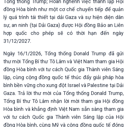
Tổng thống Trump; Hoan nghênh việc thành lập Hội
đồng Hòa bình như một cơ chế chuyển tiếp để quản
lý quá trình tái thiết tại dải Gaza và sự hiện diện dân
sự, an ninh (tại Dải Gaza) được Hội đồng Bảo an Liên
hợp quốc cho phép sẽ có thời hạn đến ngày
31/12/2027.
Ngày 16/1/2026, Tổng thống Donald Trump đã gửi
thư mời Tổng Bí thư Tô Lâm và Việt Nam tham gia Hội
đồng Hòa bình với tư cách Quốc gia Thành viên Sáng
lập, cùng cộng đồng quốc tế thúc đẩy giải pháp hòa
bình bền vững cho xung đột Israel và Palestine tại Dải
Gaza. Trả lời thư mời của Tổng thống Donald Trump,
Tổng Bí thư Tô Lâm nhận lời mời tham gia Hội đồng
Hòa bình và khẳng định Việt Nam sẵn sàng tham gia
Kinh tế
Nông nghiệp & Biển đảo
với tư cách Quốc gia Thành viên Sáng lập của Hội
Tin Kinh tế
Tin Nông nghiệp & Biển
đồng Hòa bình, cùng Mỹ và cộng đồng quốc tế đóng
Trước giờ mở cửa
đảo