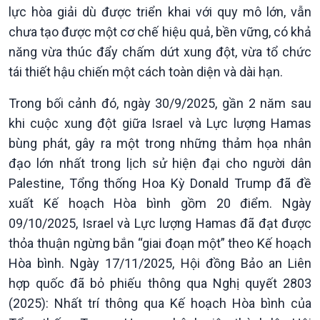
lực hòa giải dù được triển khai với quy mô lớn, vẫn
chưa tạo được một cơ chế hiệu quả, bền vững, có khả
năng vừa thúc đẩy chấm dứt xung đột, vừa tổ chức
tái thiết hậu chiến một cách toàn diện và dài hạn.
Chính trị
Thế giới
Tin Chính trị
Tin thế giới
Trong bối cảnh đó, ngày 30/9/2025, gần 2 năm sau
Chính phủ với người dân
Vấn đề quốc tế
khi cuộc xung đột giữa Israel và Lực lượng Hamas
Quốc hội với cử tri
Hồ sơ sự kiện quốc tế
bùng phát, gây ra một trong những thảm họa nhân
Xây dựng đảng
Thế giới & Việt Nam
đạo lớn nhất trong lịch sử hiện đại cho người dân
Đảng trong cuộc sống
Biên cương - Một dải vững
Palestine, Tổng thống Hoa Kỳ Donald Trump đã đề
Nhận diện sự thật
bền
Pháp luật và đời sống
xuất Kế hoạch Hòa bình gồm 20 điểm. Ngày
09/10/2025, Israel và Lực lượng Hamas đã đạt được
thỏa thuận ngừng bắn “giai đoạn một” theo Kế hoạch
Hòa bình. Ngày 17/11/2025, Hội đồng Bảo an Liên
hợp quốc đã bỏ phiếu thông qua Nghị quyết 2803
(2025): Nhất trí thông qua Kế hoạch Hòa bình của