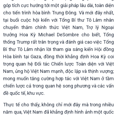
Dòng chảy Kinh tế
Mùa vàng
góp tích cực hướng tới một giải pháp lâu dài, toàn diện
Sức sống hàng Việt
Biển đảo Việt Nam
cho tiến trình hòa bình Trung Đông. Và mới đây nhất,
Khởi nghiệp
Tâm tình biên giới và hải
tại buổi cuộc hội kiến với Tổng Bí thư Tô Lâm nhân
Tuyên chiến với gian lận
đảo
chuyến thăm chính thức Việt Nam, Trợ lý Ngoại
thương mại
Tìm hiểu biển, đảo Việt
trưởng Hoa Kỳ Michael DeSombre cho biết, Tổng
Nam
thống Trump rất trân trọng và đánh giá cao việc Tổng
Bí thư Tô Lâm nhận lời tham gia sáng kiến Hội đồng
Hòa bình tại Gaza, đồng thời khẳng định Hoa Kỳ coi
trọng quan hệ Đối tác Chiến lược Toàn diện với Việt
Nam, ủng hộ Việt Nam mạnh, độc lập và thịnh vượng;
mong muốn tăng cường hợp tác với Việt Nam ở tầm
chiến lược cả trong quan hệ song phương và các vấn
đề quốc tế, khu vực.
Thực tế cho thấy, không chỉ mới đây mà trong nhiều
năm qua, Việt Nam đã khẳng định hình ảnh một quốc