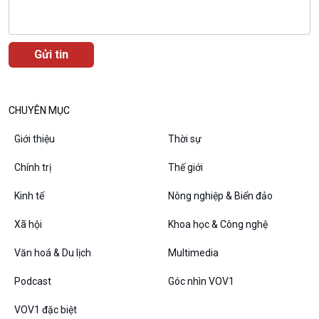
VOV1 đặc biệt
Thanh âm ký sự
CHUYÊN MỤC
Chân dung cuộc sống
Các chương trình đặc biệt
Giới thiệu
Thời sự
Chính trị
Thế giới
Kinh tế
Nông nghiệp & Biển đảo
Xã hội
Khoa học & Công nghệ
Văn hoá & Du lịch
Multimedia
Podcast
Góc nhìn VOV1
VOV1 đặc biệt