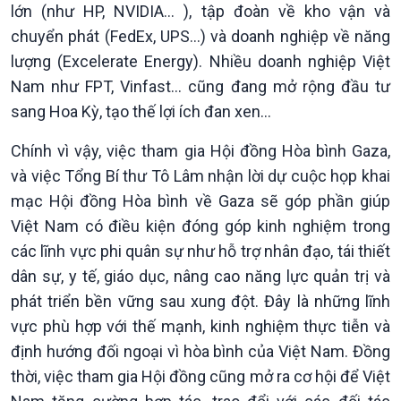
lớn (như HP, NVIDIA… ), tập đoàn về kho vận và
chuyển phát (FedEx, UPS…) và doanh nghiệp về năng
lượng (Excelerate Energy). Nhiều doanh nghiệp Việt
Nam như FPT, Vinfast… cũng đang mở rộng đầu tư
sang Hoa Kỳ, tạo thế lợi ích đan xen…
Chính vì vậy, việc tham gia Hội đồng Hòa bình Gaza,
và việc Tổng Bí thư Tô Lâm nhận lời dự cuộc họp khai
mạc Hội đồng Hòa bình về Gaza sẽ góp phần giúp
Việt Nam có điều kiện đóng góp kinh nghiệm trong
các lĩnh vực phi quân sự như hỗ trợ nhân đạo, tái thiết
Podcast
Góc nhìn VOV1
dân sự, y tế, giáo dục, nâng cao năng lực quản trị và
Bình luận
10 phút Sự kiện - Luận bàn
phát triển bền vững sau xung đột. Đây là những lĩnh
Câu chuyện thời sự
vực phù hợp với thế mạnh, kinh nghiệm thực tiễn và
Dòng chảy sự kiện
định hướng đối ngoại vì hòa bình của Việt Nam. Đồng
Đối thoại
thời, việc tham gia Hội đồng cũng mở ra cơ hội để Việt
Diễn đàn chủ nhật