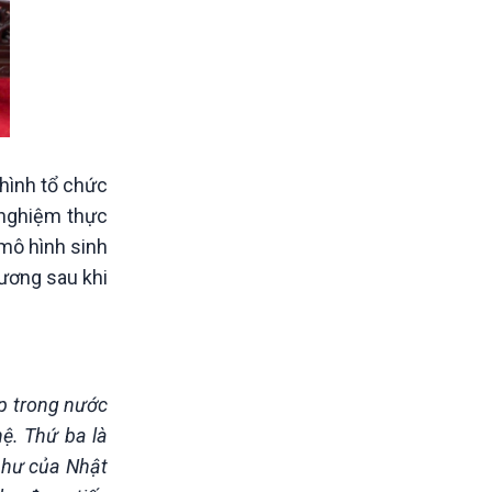
hình tổ chức
i nghiệm thực
mô hình sinh
hương sau khi
ệp trong nước
ệ. Thứ ba là
 như của Nhật