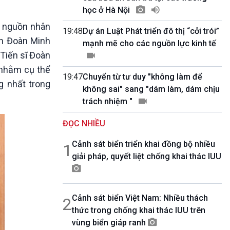
10 phút Sự kiện - Luận bàn
học ở Hà Nội
Câu chuyện thời sự
g nguồn nhân
Dòng chảy sự kiện
19:48
Dự án Luật Phát triển đô thị “cởi trói”
nh Đoàn Minh
Đối thoại
mạnh mẽ cho các nguồn lực kinh tế
Diễn đàn chủ nhật
 Tiến sĩ Đoàn
Chuyện đêm
c nhằm cụ thể
19:47
Chuyển từ tư duy "không làm để
g nhất trong
không sai" sang "dám làm, dám chịu
trách nhiệm "
ĐỌC NHIỀU
Cảnh sát biển triển khai đồng bộ nhiều
1
giải pháp, quyết liệt chống khai thác IUU
Cảnh sát biển Việt Nam: Nhiều thách
2
thức trong chống khai thác IUU trên
vùng biển giáp ranh