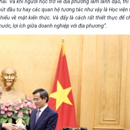
ái. Và khi người học trở về địa phương làm lãnh đạo, thì
 hút đầu tư hay các quan hệ tương tác như vậy là Học viện 
hiểu về mặt kiến thức. Và đấy là cách rất thiết thực để 
 nước, lợi ích giữa doanh nghiệp với địa phương”.