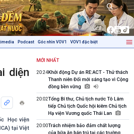
timedia
Podcast
Góc nhìn VOV1
VOV1 đặc biệt
Kinh tế
Nông nghiệp & Biển đảo
Tin Kinh tế
Tin Nông nghiệp & Biển
MỚI NHẤT
Trước giờ mở cửa
đảo
i diện
20:24
Khởi động Dự án RE:ACT - Thử thách
Dòng chảy Kinh tế
Mùa vàng
Thanh niên Đổi mới sáng tạo vì Cộng
Sức sống hàng Việt
Biển đảo Việt Nam
đồng bền vững
Khởi nghiệp
Tâm tình biên giới và hải
Tuyên chiến với gian lận
đảo
20:02
Tổng Bí thư, Chủ tịch nước Tô Lâm
thương mại
Tìm hiểu biển, đảo Việt
tiếp Chủ tịch Quốc hội kiêm Chủ tịch
Nam
Hạ viện Vương quốc Thái Lan
đốc Học viện
Podcast
Góc nhìn VOV1
20:00
Trách nhiệm bảo đảm chất lượng
CA) tại Việt
Bình luận
của bữa ăn bán trú tại các trường