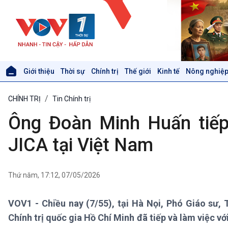
Giới thiệu
Thời sự
Chính trị
Thế giới
Kinh tế
Nông nghiệp
Giới thiệu
Thời sự
CHÍNH TRỊ
Tin Chính trị
Thời sự 6h
Thời sự 12h
Ông Đoàn Minh Huấn tiếp 
Thời sự 18h
Thời sự 21h30
JICA tại Việt Nam
Bản tin
Chuyên mục
Theo dòng Thời sự
Thứ năm, 17:12, 07/05/2026
VOV1 - Chiều nay (7/55), tại Hà Nọi, Phó Giáo sư,
Xã hội
Khoa học & Công nghệ
Chính trị quốc gia Hồ Chí Minh đã tiếp và làm việc v
Tin Đời sống & Xã hội
Tin Khoa học & Công nghệ