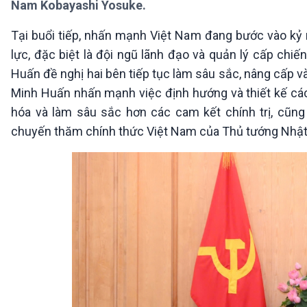
Nam Kobayashi Yosuke.
360 độ Sức khỏe
Kết nối công nghệ
Chuyển đổi Xanh
Sống chung với biến đổi
Tại buổi tiếp, nhấn mạnh Việt Nam đang bước vào kỷ 
Tài nguyên và Môi trường
khí hậu
lực, đặc biệt là đội ngũ lãnh đạo và quản lý cấp chi
Chuyên gia của bạn
Xã hội chuyển động
Huấn đề nghị hai bên tiếp tục làm sâu sắc, nâng cấp v
Bước chân đến trường
Minh Huấn nhấn mạnh việc định hướng và thiết kế các c
hóa và làm sâu sắc hơn các cam kết chính trị, cũn
VOV1 đặc biệt
chuyến thăm chính thức Việt Nam của Thủ tướng Nhật 
Thanh âm ký sự
Chân dung cuộc sống
Các chương trình đặc biệt