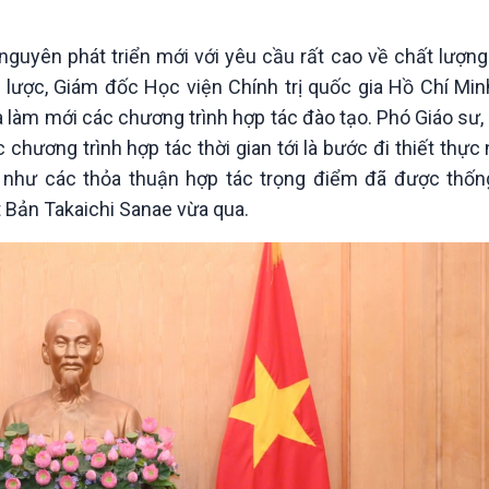
Chát với người nổi tiếng
Video
Câu chuyện Thể thao
Infographic
nguyên phát triển mới với yêu cầu rất cao về chất lượn
E-Magazine
ến lược, Giám đốc Học viện Chính trị quốc gia Hồ Chí Mi
à làm mới các chương trình hợp tác đào tạo. Phó Giáo sư,
hương trình hợp tác thời gian tới là bước đi thiết thự
g như các thỏa thuận hợp tác trọng điểm đã được thốn
Bản Takaichi Sanae vừa qua.