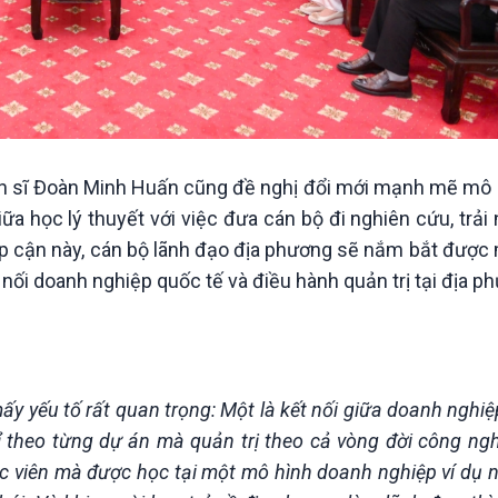
ến sĩ Đoàn Minh Huấn cũng đề nghị đổi mới mạnh mẽ mô 
iữa học lý thuyết với việc đưa cán bộ đi nghiên cứu, trả
ếp cận này, cán bộ lãnh đạo địa phương sẽ nắm bắt được 
 nối doanh nghiệp quốc tế và điều hành quản trị tại địa p
mấy yếu tố rất quan trọng: Một là kết nối giữa doanh nghi
ỉ theo từng dự án mà quản trị theo cả vòng đời công ngh
ọc viên mà được học tại một mô hình doanh nghiệp ví dụ