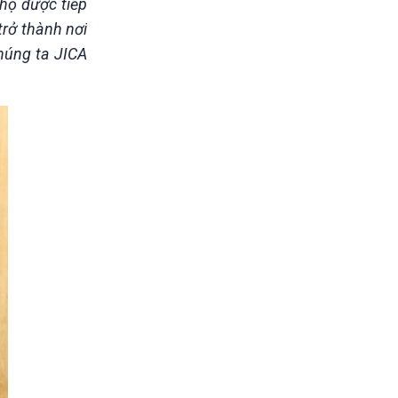
 họ được tiếp
trở thành nơi
chúng ta JICA