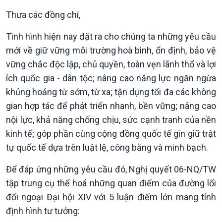
Thưa các đồng chí,
Chính trị
Thế giới
Tình hình hiện nay đặt ra cho chúng ta những yêu cầu
Tin Chính trị
Tin thế giới
mới về giữ vững môi trường hoà bình, ổn định, bảo vệ
Chính phủ với người dân
Vấn đề quốc tế
vững chắc độc lập, chủ quyền, toàn vẹn lãnh thổ và lợi
Quốc hội với cử tri
Hồ sơ sự kiện quốc tế
ích quốc gia - dân tộc; nâng cao năng lực ngăn ngừa
Xây dựng đảng
Thế giới & Việt Nam
khủng hoảng từ sớm, từ xa; tận dụng tối đa các không
Đảng trong cuộc sống
Biên cương - Một dải vững
gian hợp tác để phát triển nhanh, bền vững; nâng cao
Nhận diện sự thật
bền
nội lực, khả năng chống chịu, sức cạnh tranh của nền
Pháp luật và đời sống
kinh tế; góp phần cùng cộng đồng quốc tế gìn giữ trật
tự quốc tế dựa trên luật lệ, công bằng và minh bạch.
Để đáp ứng những yêu cầu đó, Nghị quyết 06-NQ/TW
tập trung cụ thể hoá những quan điểm của đường lối
đối ngoại Đại hội XIV với 5 luận điểm lớn mang tính
định hình tư tưởng: