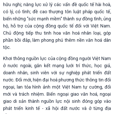
Tin Văn hoá & Du lịch
Ảnh
hữu nghị; năng lực xử lý các vấn đề quốc tế hài hoà,
Chát với người nổi tiếng
Video
có lý, có tình; đề cao thượng tôn luật pháp quốc tế,
Câu chuyện Thể thao
Infographic
E-Magazine
biến những "sức mạnh mềm" thành sự đồng tình, ủng
hộ, hỗ trợ của cộng đồng quốc tế đối với Việt Nam.
Chủ động tiếp thu tinh hoa văn hoá nhân loại, góp
phần bồi đắp, làm phong phú thêm nền văn hoá dân
tộc.
Khơi thông nguồn lực của cộng đồng người Việt Nam
ở nước ngoài, gắn kết mạng lưới trí thức, học giả,
doanh nhân, sinh viên với sự nghiệp phát triển đất
nước. Đổi mới, hiện đại hoá phương thức thông tin đối
ngoại, lan tỏa hình ảnh một Việt Nam tự cường, đổi
mới và trách nhiệm. Biến ngoại giao văn hoá, ngoại
giao di sản thành nguồn lực nội sinh đóng góp vào
phát triển kinh tế - xã hội đất nước và ở từng địa