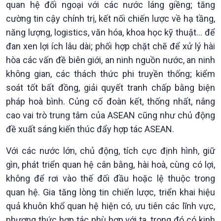
quan hệ đối ngoại với các nước láng giềng; tăng
cường tin cậy chính trị, kết nối chiến lược về hạ tầng,
năng lượng, logistics, văn hóa, khoa học kỹ thuật... để
đan xen lợi ích lâu dài; phối hợp chặt chẽ để xử lý hài
hòa các vấn đề biên giới, an ninh nguồn nước, an ninh
không gian, các thách thức phi truyền thống; kiểm
soát tốt bất đồng, giải quyết tranh chấp bằng biện
pháp hoà bình. Củng cố đoàn kết, thống nhất, nâng
cao vai trò trung tâm của ASEAN cũng như chủ động
đề xuất sáng kiến thúc đẩy hợp tác ASEAN.
Với các nước lớn, chủ động, tích cực định hình, giữ
gìn, phát triển quan hệ cân bằng, hài hoà, cùng có lợi,
không để rơi vào thế đối đầu hoặc lệ thuộc trong
quan hệ. Gia tăng lòng tin chiến lược, triển khai hiệu
quả khuôn khổ quan hệ hiện có, ưu tiên các lĩnh vực,
phương thức hợp tác phù hợp với ta, trong đó có kinh