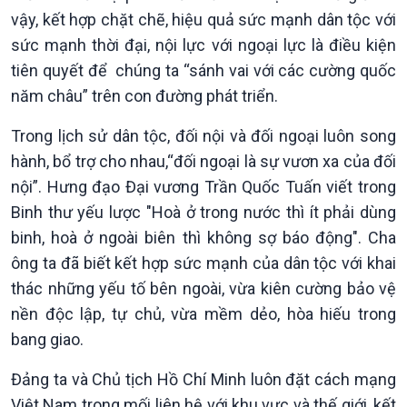
vậy, kết hợp chặt chẽ, hiệu quả sức mạnh dân tộc với
sức mạnh thời đại, nội lực với ngoại lực là điều kiện
tiên quyết để chúng ta “sánh vai với các cường quốc
năm châu” trên con đường phát triển.
Trong lịch sử dân tộc, đối nội và đối ngoại luôn song
hành, bổ trợ cho nhau,“đối ngoại là sự vươn xa của đối
nội”. Hưng đạo Đại vương Trần Quốc Tuấn viết trong
Binh thư yếu lược "Hoà ở trong nước thì ít phải dùng
binh, hoà ở ngoài biên thì không sợ báo động". Cha
ông ta đã biết kết hợp sức mạnh của dân tộc với khai
thác những yếu tố bên ngoài, vừa kiên cường bảo vệ
nền độc lập, tự chủ, vừa mềm dẻo, hòa hiếu trong
bang giao.
Đảng ta và Chủ tịch Hồ Chí Minh luôn đặt cách mạng
Việt Nam trong mối liên hệ với khu vực và thế giới, kết