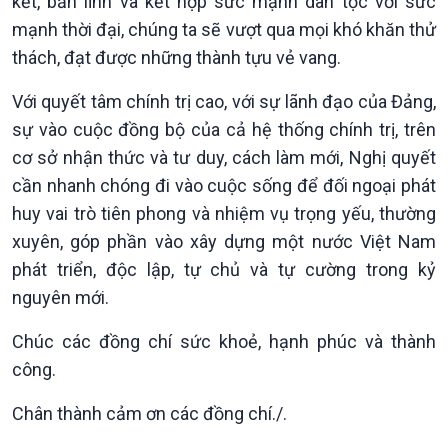
kết, bản lĩnh và kết hợp sức mạnh dân tộc với sức
Chân dung cuộc sống
mạnh thời đại, chúng ta sẽ vượt qua mọi khó khăn thử
Các chương trình đặc biệt
thách, đạt được những thành tựu vẻ vang.
Với quyết tâm chính trị cao, với sự lãnh đạo của Đảng,
sự vào cuộc đồng bộ của cả hệ thống chính trị, trên
cơ sở nhận thức và tư duy, cách làm mới, Nghị quyết
cần nhanh chóng đi vào cuộc sống để đối ngoại phát
huy vai trò tiên phong và nhiệm vụ trọng yếu, thường
xuyên, góp phần vào xây dựng một nước Việt Nam
phát triển, độc lập, tự chủ và tự cường trong kỷ
nguyên mới.
Chúc các đồng chí sức khoẻ, hạnh phúc và thành
công.
Chân thành cảm ơn các đồng chí./.