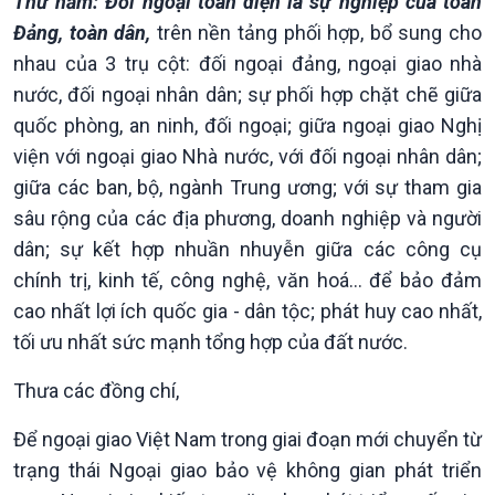
Thứ năm: Đối ngoại toàn diện là sự nghiệp của toàn
Đảng, toàn dân,
trên nền tảng phối hợp, bổ sung cho
nhau của 3 trụ cột: đối ngoại đảng, ngoại giao nhà
nước, đối ngoại nhân dân; sự phối hợp chặt chẽ giữa
quốc phòng, an ninh, đối ngoại; giữa ngoại giao Nghị
viện với ngoại giao Nhà nước, với đối ngoại nhân dân;
giữa các ban, bộ, ngành Trung ương; với sự tham gia
sâu rộng của các địa phương, doanh nghiệp và người
dân; sự kết hợp nhuần nhuyễn giữa các công cụ
chính trị, kinh tế, công nghệ, văn hoá... để bảo đảm
cao nhất lợi ích quốc gia - dân tộc; phát huy cao nhất,
tối ưu nhất sức mạnh tổng hợp của đất nước.
Kinh tế
Nông nghiệp & Biển đảo
Thưa các đồng chí,
Tin Kinh tế
Tin Nông nghiệp & Biển
Trước giờ mở cửa
đảo
Để ngoại giao Việt Nam trong giai đoạn mới chuyển từ
Dòng chảy Kinh tế
Mùa vàng
trạng thái Ngoại giao bảo vệ không gian phát triển
Sức sống hàng Việt
Biển đảo Việt Nam