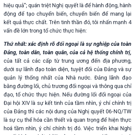
hiệu quả"; quán triệt Nghị quyết là để hành động, hành
động để tạo chuyển biến, chuyển biến để mang lại
kết quả thực chất. Trên tinh thần đó, tôi nhấn mạnh 4
vấn đề lớn trong tổ chức thực hiện:
Thứ nhất: xác định rõ đối ngoại là sự nghiệp của toàn
Podcast
Góc nhìn VOV1
Đảng, toàn dân, toàn quân, của cả hệ thống chính trị,
Bình luận
của tất cả các cấp từ trung ương đến địa phương,
10 phút Sự kiện - Luận bàn
dưới sự lãnh đạo toàn diện, tuyệt đối của Đảng và sự
Câu chuyện thời sự
quản lý thống nhất của Nhà nước. Đảng lãnh đạo
Dòng chảy sự kiện
Đối thoại
bằng đường lối, chủ trương đối ngoại và thông qua chỉ
Diễn đàn chủ nhật
đạo, tổ chức thực hiện. Nếu đường lối đối ngoại của
Chuyện đêm
Đại hội XIV là sự kết tinh của tầm nhìn, ý chí chính trị
của Đảng thì các nội dung của Nghị quyết 06-NQ/TW
là sự cụ thể hóa cần thiết và quan trọng để hiện thực
hoá tầm nhìn, ý chí chính trị đó. Việc triển khai Nghị