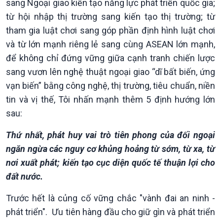
Khởi nghiệp
Tâm tình biên giới và hải
sang Ngoại giao kiến tạo năng lực phát triển quốc gia;
Tuyên chiến với gian lận
đảo
từ hội nhập thị trường sang kiến tạo thị trường; từ
thương mại
Tìm hiểu biển, đảo Việt
tham gia luật chơi sang góp phần định hình luật chơi
Nam
và từ lớn mạnh riêng lẻ sang cùng ASEAN lớn mạnh,
để không chỉ đứng vững giữa cạnh tranh chiến lược
sang vươn lên nghệ thuật ngoại giao “dĩ bất biến, ứng
vạn biến” bằng công nghệ, thị trường, tiêu chuẩn, niền
tin và vị thế, Tôi nhấn mạnh thêm 5 định hướng lớn
sau:
Thứ nhất, phát huy vai trò tiên phong của đối ngoại
ngăn ngừa các nguy cơ khủng hoảng từ sớm, từ xa, từ
nơi xuất phát; kiến tạo cục diện quốc tế thuận lợi cho
đất nước.
Trước hết là củng cố vững chắc "vành đai an ninh -
phát triển". Ưu tiên hàng đầu cho giữ gìn và phát triển