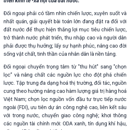
triển kinh tế -xã hội của đất nước.
Đối ngoại phải có tầm nhìn chiến lược, xuyên suốt và
nhất quán, giải quyết bài toán lớn đang đặt ra đối với
đất nước để thực hiện thắng lợi mục tiêu chiến lược,
trở thành nước phát triển, thu nhập cao và người dân
phải được thụ hưởng; lấy sự hạnh phúc, nâng cao đời
Xã hội
Khoa học & Công nghệ
sống vật chất, tinh thần của nhân dân là nền tảng.
Tin Đời sống & Xã hội
Tin Khoa học & Công nghệ
360 độ Sức khỏe
Kết nối công nghệ
Đối ngoại chuyển trọng tâm từ "thu hút" sang "chọn
Chuyển đổi Xanh
Sống chung với biến đổi
lọc” và nâng chất các nguồn lực cho đột phá chiến
Tài nguyên và Môi trường
khí hậu
lược. Tập trung đa dạng hoá thị trường, đối tác, nguồn
Chuyên gia của bạn
Xã hội chuyển động
cung theo hướng nâng cao hàm lượng giá trị hàng hoá
Bước chân đến trường
Việt Nam; chọn lọc nguồn vốn đầu tư trực tiếp nước
ngoài (FDI), ưu tiên dự án công nghệ cao, liên kết sâu
với trong nước, chuyển giao công nghệ; khơi thông
các nguồn tài chính mới: ODA xanh, tín dụng khí hậu,