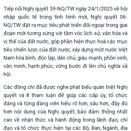
Tiếp nối Nghị quyết 59-NQ/TW ngày 24/1/2025 về hội
nhập quốc tế trong tình hình mới, Nghị quyết 06-
NQ/TW đặt ra mục tiêu phát triển đối ngoại trong giai
đoạn mới tương xứng với tầm vóc lịch sử, văn hóa và
vị thế của đất nước, góp phần hiện thực hoá các mục
tiêu chiến lược của đất nước, xây dựng một nước Việt
Nam hòa bình, độc lập, dân chủ, giàu mạnh, phồn vinh,
văn minh, hạnh phúc, vững bước đi lên chủ nghĩa xã
hội.
Giới thiệu
Thời sự
Thời sự 6h
Các đồng chí đã được nghe phát biểu quán triệt Nghị
Thời sự 12h
quyết và 8 tham luận để giúp các cấp ủy, tổ chức
Thời sự 18h
đảng và từng đảng viên hiểu rõ hơn, sâu hơn, đầy đủ
Thời sự 21h30
hơn nội dung của Nghị quyết; bảo đảm thống nhất
Bản tin
Chuyên mục
cao về nhận thức và hành động trong lãnh đạo, chỉ
Theo dòng Thời sự
đạo và tổ chức thực hiện tại các Bộ, Ban, Ngành, địa