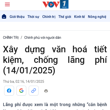
Giới thiệu
Thời sự
Chính trị
Thế giới
Kinh tế
Nông nghiệp 
CHÍNH TRỊ
Chính phủ với người dân
Xây dựng văn hoá tiết
Giới thiệu
Thời sự
kiệm, chống lãng phí
Thời sự 6h
(14/01/2025)
Thời sự 12h
Thời sự 18h
Thời sự 21h30
Thứ ba, 02:16, 14/01/2025
Bản tin
Chuyên mục
Theo dòng Thời sự
Lãng phí được xem là một trong những “căn bệnh