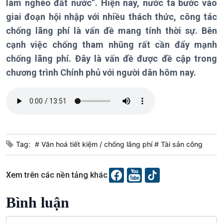
làm nghèo đất nước”. Hiện nay, nước ta bước vào
Chính trị
Thế giới
giai đoạn hội nhập với nhiều thách thức, công tác
Tin Chính trị
Tin thế giới
chống lãng phí là vấn đề mang tính thời sự. Bên
Chính phủ với người dân
Vấn đề quốc tế
Quốc hội với cử tri
Hồ sơ sự kiện quốc tế
cạnh việc chống tham nhũng rất cần đẩy mạnh
Xây dựng đảng
Thế giới & Việt Nam
chống lãng phí. Đây là vấn đề được đề cập trong
Đảng trong cuộc sống
Biên cương - Một dải vững
chương trình Chính phủ với người dân hôm nay.
Nhận diện sự thật
bền
Pháp luật và đời sống
Kinh tế
Nông nghiệp & Biển đảo
Tin Kinh tế
Tin Nông nghiệp & Biển
Tag:
# Văn hoá tiết kiệm
chống lãng phí # Tài sản công
Trước giờ mở cửa
đảo
Dòng chảy Kinh tế
Mùa vàng
Sức sống hàng Việt
Biển đảo Việt Nam
Xem trên các nền tảng khác
Khởi nghiệp
Tâm tình biên giới và hải
Tuyên chiến với gian lận
đảo
Bình luận
thương mại
Tìm hiểu biển, đảo Việt
Nam