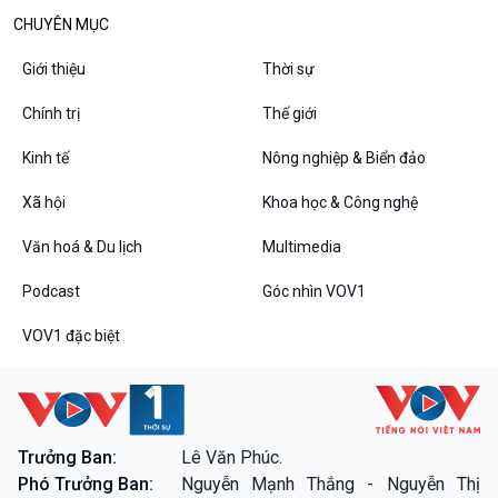
CHUYÊN MỤC
Giới thiệu
Thời sự
Chính trị
Thế giới
Kinh tế
Nông nghiệp & Biển đảo
Xã hội
Khoa học & Công nghệ
VOV1 đặc biệt
Văn hoá & Du lịch
Multimedia
Thanh âm ký sự
Podcast
Góc nhìn VOV1
Chân dung cuộc sống
Các chương trình đặc biệt
VOV1 đặc biệt
Trưởng Ban:
Lê Văn Phúc.
Phó Trưởng Ban:
Nguyễn Mạnh Thắng - Nguyễn Thị