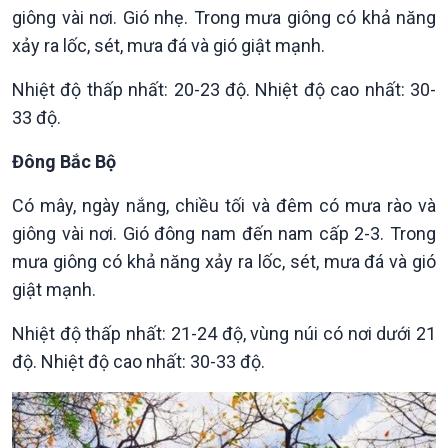
giông vài nơi. Gió nhẹ. Trong mưa giông có khả năng
xảy ra lốc, sét, mưa đá và gió giật mạnh.
Chính trị
Thế giới
Nhiệt độ thấp nhất: 20-23 độ. Nhiệt độ cao nhất: 30-
Tin Chính trị
Tin thế giới
33 độ.
Chính phủ với người dân
Vấn đề quốc tế
Quốc hội với cử tri
Hồ sơ sự kiện quốc tế
Đông Bắc Bộ
Xây dựng đảng
Thế giới & Việt Nam
Đảng trong cuộc sống
Biên cương - Một dải vững
Có mây, ngày nắng, chiều tối và đêm có mưa rào và
Nhận diện sự thật
bền
giông vài nơi. Gió đông nam đến nam cấp 2-3. Trong
Pháp luật và đời sống
mưa giông có khả năng xảy ra lốc, sét, mưa đá và gió
giật mạnh.
Nhiệt độ thấp nhất: 21-24 độ, vùng núi có nơi dưới 21
độ. Nhiệt độ cao nhất: 30-33 độ.