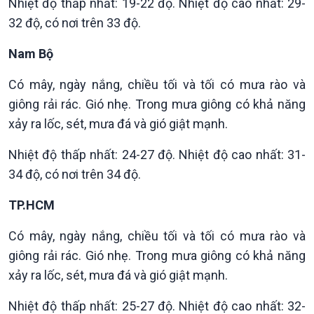
Nhiệt độ thấp nhất: 19-22 độ. Nhiệt độ cao nhất: 29-
32 độ, có nơi trên 33 độ.
Nam Bộ
Có mây, ngày nắng, chiều tối và tối có mưa rào và
giông rải rác. Gió nhẹ. Trong mưa giông có khả năng
xảy ra lốc, sét, mưa đá và gió giật mạnh.
Văn hoá & Du lịch
Multimedia
Nhiệt độ thấp nhất: 24-27 độ. Nhiệt độ cao nhất: 31-
Tin Văn hoá & Du lịch
Ảnh
34 độ, có nơi trên 34 độ.
Chát với người nổi tiếng
Video
Câu chuyện Thể thao
Infographic
TP.HCM
E-Magazine
Có mây, ngày nắng, chiều tối và tối có mưa rào và
giông rải rác. Gió nhẹ. Trong mưa giông có khả năng
xảy ra lốc, sét, mưa đá và gió giật mạnh.
Nhiệt độ thấp nhất: 25-27 độ. Nhiệt độ cao nhất: 32-