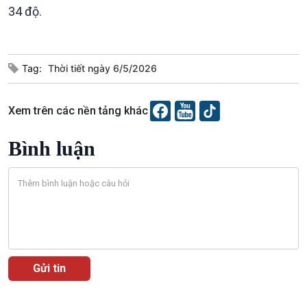
34 độ.
Tag:
Thời tiết ngày 6/5/2026
Xem trên các nền tảng khác
Podcast
Góc nhìn VOV1
Bình luận
Bình luận
10 phút Sự kiện - Luận bàn
Câu chuyện thời sự
Dòng chảy sự kiện
Đối thoại
Diễn đàn chủ nhật
Chuyện đêm