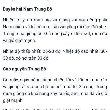
Duyên hải Nam Trung Bộ
Nhiều mây, có mưa rào và giông vài nơi, riêng phía
Nam chiều và tối có mưa rào và giông rải rác. Gió nhẹ.
Trong mưa giông có khả năng xảy ra lốc, sét, mưa đá
và gió giật mạnh.
Xã hội
Khoa học & Công nghệ
Tin Đời sống & Xã hội
Tin Khoa học & Công nghệ
Nhiệt độ thấp nhất: 25-28 độ. Nhiệt độ cao nhất: 30-
360 độ Sức khỏe
Kết nối công nghệ
33 độ, có nơi trên 33 độ.
Chuyển đổi Xanh
Sống chung với biến đổi
Tài nguyên và Môi trường
khí hậu
Cao nguyên Trung Bộ
Chuyên gia của bạn
Có mây, ngày nắng, riêng chiều tối và tối có mưa rào
Xã hội chuyển động
Bước chân đến trường
và giông rải rác, cục bộ có nơi mưa to. Gió nhẹ. Trong
mưa giông có khả năng xảy ra lốc, sét, mưa đá và gió
giật mạnh.