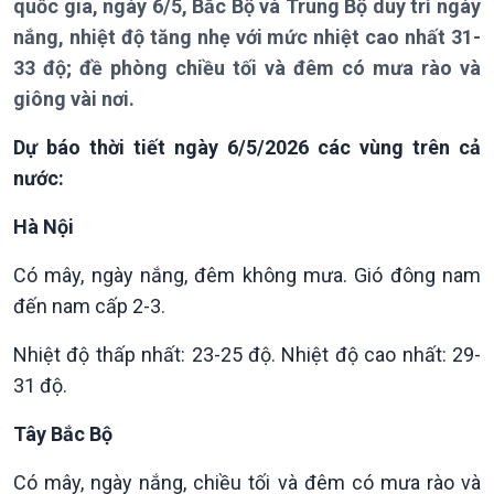
quốc gia, ngày 6/5, Bắc Bộ và Trung Bộ duy trì ngày
nắng, nhiệt độ tăng nhẹ với mức nhiệt cao nhất 31-
Giới thiệu
Thời sự
33 độ; đề phòng chiều tối và đêm có mưa rào và
Thời sự 6h
giông vài nơi.
Thời sự 12h
Thời sự 18h
Dự báo thời tiết ngày 6/5/2026 các vùng trên cả
Thời sự 21h30
nước:
Bản tin
Chuyên mục
Hà Nội
Theo dòng Thời sự
Có mây, ngày nắng, đêm không mưa. Gió đông nam
đến nam cấp 2-3.
Nhiệt độ thấp nhất: 23-25 độ. Nhiệt độ cao nhất: 29-
31 độ.
Tây Bắc Bộ
Có mây, ngày nắng, chiều tối và đêm có mưa rào và