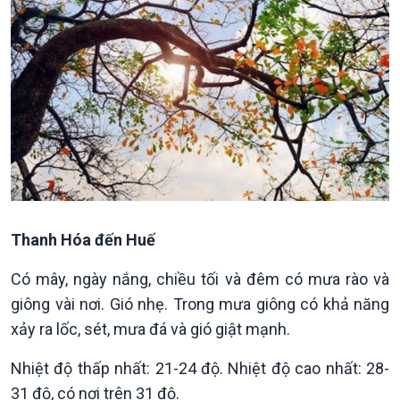
Kinh tế
Nông nghiệp & Biển đảo
Tin Kinh tế
Tin Nông nghiệp & Biển
Trước giờ mở cửa
đảo
Dòng chảy Kinh tế
Mùa vàng
Sức sống hàng Việt
Biển đảo Việt Nam
Khởi nghiệp
Tâm tình biên giới và hải
Tuyên chiến với gian lận
đảo
Thanh Hóa đến Huế
thương mại
Tìm hiểu biển, đảo Việt
Nam
Có mây, ngày nắng, chiều tối và đêm có mưa rào và
giông vài nơi. Gió nhẹ. Trong mưa giông có khả năng
xảy ra lốc, sét, mưa đá và gió giật mạnh.
Nhiệt độ thấp nhất: 21-24 độ. Nhiệt độ cao nhất: 28-
31 độ, có nơi trên 31 độ.