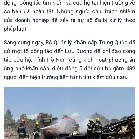
động. Công tác tìm kiếm và cứu hộ tại hiện trường về
Chính phủ với người dân
Vấn đề quốc tế
Quốc hội với cử tri
Hồ sơ sự kiện quốc tế
cơ bản đã hoàn tất. Những người chịu trách nhiệm
Xây dựng đảng
Thế giới & Việt Nam
của doanh nghiệp để xảy ra sự số đã bị xử lý theo
Đảng trong cuộc sống
Biên cương - Một dải vững
pháp luật.
Nhận diện sự thật
bền
Pháp luật và đời sống
Sáng cùng ngày, Bộ Quản lý Khẩn cấp Trung Quốc đã
cử một tổ công tác đến Lưu Dương để chỉ đạo công
tác cứu hộ. Tỉnh Hồ Nam cũng kích hoạt phương án
ứng phó khẩn cấp, điều động 5 đội cứu hộ gồm 482
người đến hiện trường tiến hành tìm kiếm cứu nạn.
Kinh tế
Nông nghiệp & Biển đảo
Tin Kinh tế
Tin Nông nghiệp & Biển
Trước giờ mở cửa
đảo