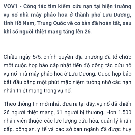
Thời sự 6h
VOV1 - Công tác tìm kiếm cứu nạn tại hiện trường
Thời sự 12h
vụ nổ nhà máy pháo hoa ở thành phố Lưu Dương,
Thời sự 18h
tỉnh Hồ Nam, Trung Quốc về cơ bản đã hoàn tất, sau
Thời sự 21h30
Bản tin
khi số người thiệt mạng tăng lên 26.
Chuyên mục
Theo dòng Thời sự
Chiều ngày 5/5, chính quyền địa phương đã tổ chức
một cuộc họp báo cập nhật tiến độ công tác cứu hộ
vụ nổ nhà máy pháo hoa ở Lưu Dương. Cuộc họp báo
bắt đầu bằng một phút mặc niệm tưởng nhớ các nạn
nhân thiệt mạng trong vụ nổ.
Theo thông tin mới nhất đưa ra tại đây, vụ nổ đã khiến
26 người thiệt mạng, 61 người bị thương. Hơn 1.500
nhân viên thuộc các lực lượng cứu hỏa, quản lý khẩn
Chính trị
Thế giới
cấp, công an, y tế và các sở ban ngành đã được huy
Tin Chính trị
Tin thế giới