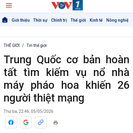
Giới thiệu
Thời sự
Chính trị
Thế giới
Kinh tế
Nông nghiệp 
THẾ GIỚI
Tin thế giới
Trung Quốc cơ bản hoàn
tất tìm kiếm vụ nổ nhà
máy pháo hoa khiến 26
người thiệt mạng
Thứ ba, 22:46, 05/05/2026
Giới thiệu
Thời sự