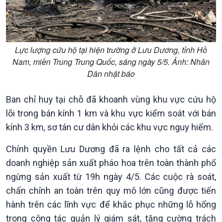
Dòng chảy Kinh tế
Mùa vàng
Sức sống hàng Việt
Biển đảo Việt Nam
Khởi nghiệp
Tâm tình biên giới và hải
Tuyên chiến với gian lận
đảo
Lực lượng cứu hộ tại hiện trường ở Lưu Dương, tỉnh Hồ
thương mại
Tìm hiểu biển, đảo Việt
Nam, miền Trung Trung Quốc, sáng ngày 5/5. Ảnh: Nhân
Nam
Dân nhật báo
Ban chỉ huy tại chỗ đã khoanh vùng khu vực cứu hộ
lõi trong bán kính 1 km và khu vực kiểm soát với bán
kính 3 km, sơ tán cư dân khỏi các khu vực nguy hiểm.
Chính quyền Lưu Dương đã ra lệnh cho tất cả các
doanh nghiệp sản xuất pháo hoa trên toàn thành phố
ngừng sản xuất từ 19h ngày 4/5. Các cuộc rà soát,
chấn chỉnh an toàn trên quy mô lớn cũng được tiến
Xã hội
Khoa học & Công nghệ
hành trên các lĩnh vực để khắc phục những lỗ hổng
Tin Đời sống & Xã hội
Tin Khoa học & Công nghệ
360 độ Sức khỏe
Kết nối công nghệ
trong công tác quản lý giám sát, tăng cường trách