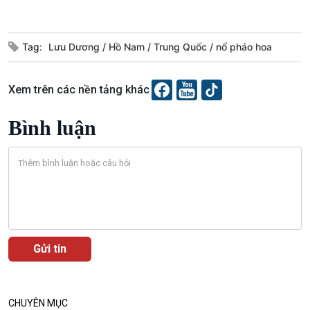
E-Magazine
Tag:
Lưu Dương
Hồ Nam
Trung Quốc
nổ pháo hoa
Xem trên các nền tảng khác
Bình luận
Podcast
Góc nhìn VOV1
Bình luận
10 phút Sự kiện - Luận bàn
Câu chuyện thời sự
Dòng chảy sự kiện
Đối thoại
Diễn đàn chủ nhật
CHUYÊN MỤC
Chuyện đêm