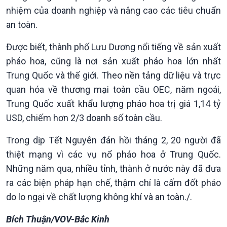
Chuyển đổi Xanh
Sống chung với biến đổi
nhiệm của doanh nghiệp và nâng cao các tiêu chuẩn
Tài nguyên và Môi trường
khí hậu
an toàn.
Chuyên gia của bạn
Xã hội chuyển động
Được biết, thành phố Lưu Dương nổi tiếng về sản xuất
Bước chân đến trường
pháo hoa, cũng là nơi sản xuất pháo hoa lớn nhất
Trung Quốc và thế giới. Theo nền tảng dữ liệu và trực
quan hóa về thương mại toàn cầu OEC, năm ngoái,
Trung Quốc xuất khẩu lượng pháo hoa trị giá 1,14 tỷ
USD, chiếm hơn 2/3 doanh số toàn cầu.
Trong dịp Tết Nguyên đán hồi tháng 2, 20 người đã
thiệt mạng vì các vụ nổ pháo hoa ở Trung Quốc.
Những năm qua, nhiều tỉnh, thành ở nước này đã đưa
ra các biện pháp hạn chế, thậm chí là cấm đốt pháo
Văn hoá & Du lịch
Multimedia
do lo ngại về chất lượng không khí và an toàn./.
Tin Văn hoá & Du lịch
Ảnh
Chát với người nổi tiếng
Video
Bích Thuận/VOV-Bắc Kinh
Câu chuyện Thể thao
Infographic