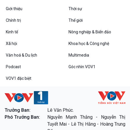
Giới thiệu
Thời sự
Chính trị
Thế giới
Kinh tế
Nông nghiệp & Biển đảo
Xã hội
Khoa học & Công nghệ
Văn hoá & Du lịch
Multimedia
Podcast
Góc nhìn VOV1
VOV1 đặc biệt
VOV1 đặc biệt
Thanh âm ký sự
Chân dung cuộc sống
Các chương trình đặc biệt
Trưởng Ban:
Lê Văn Phúc.
Phó Trưởng Ban:
Nguyễn Mạnh Thắng - Nguyễn Thị
Tuyết Mai - Lê Thị Hằng - Hoàng Trung