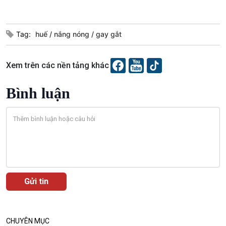
Podcast
Góc nhìn VOV1
Tag:
huế
nắng nóng
gay gắt
Bình luận
10 phút Sự kiện - Luận bàn
Câu chuyện thời sự
Xem trên các nền tảng khác
Dòng chảy sự kiện
Đối thoại
Bình luận
Diễn đàn chủ nhật
Chuyện đêm
CHUYÊN MỤC