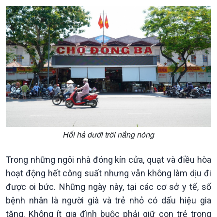
Chính trị
Thế giới
Tin Chính trị
Tin thế giới
Chính phủ với người dân
Vấn đề quốc tế
Quốc hội với cử tri
Hồ sơ sự kiện quốc tế
Hối hả dưới trời nắng nóng
Xây dựng đảng
Thế giới & Việt Nam
Đảng trong cuộc sống
Biên cương - Một dải vững
Trong những ngôi nhà đóng kín cửa, quạt và điều hòa
Nhận diện sự thật
bền
Pháp luật và đời sống
hoạt động hết công suất nhưng vẫn không làm dịu đi
được oi bức. Những ngày này, tại các cơ sở y tế, số
bệnh nhân là người già và trẻ nhỏ có dấu hiệu gia
tăng. Không ít gia đình buộc phải giữ con trẻ trong