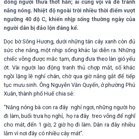
dòng người thưa thớt hẳn; ai cũng vội vã để tránh
nắng nóng. Nhiệt độ ngoài trời nhiều thời điểm vượt
ngưỡng 40 độ C, khiến nhịp sống thường ngày của
người dân bị đảo lộn đáng kể.
Giới thiệu
Thời sự
Thời sự 6h
Dọc bờ Sông Hương, dưới những tán cây xanh còn đủ
Thời sự 12h
sức che nắng, một nhịp sống khác lại diễn ra. Những
Thời sự 18h
chiếc võng được mắc tạm, đung đưa theo làn gió yếu
Thời sự 21h30
Bản tin
ớt. Vài người lao động tranh thủ chợp mắt, số khác
Chuyên mục
ngồi lặng lẽ nghỉ chân, chờ qua giờ nắng gắt để tiếp
Theo dòng Thời sự
tục mưu sinh. Ông Nguyễn Văn Quyến, ở phường Phú
Xuân, thành phố Huế chia sẻ:
“Nắng nóng bà con ra đây nghỉ ngơi, những người họ
đi làm, buổi trưa họ nghỉ, họ ra đây treo võng để nghĩ
cho mát, đến 1 giờ, 2 giờ họ đi làm. Dân ra đây nhiều
lắm vì nơi đây có nhiều cây mát”.