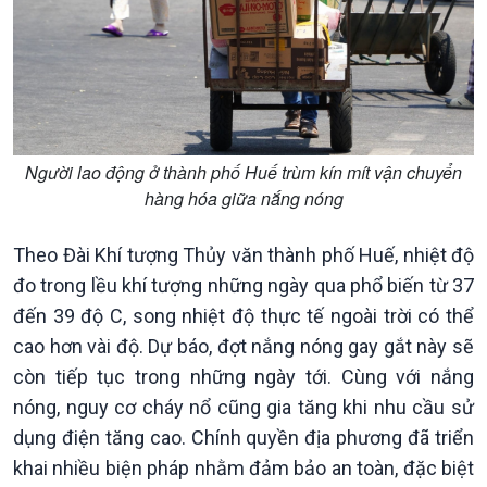
Nam
Người lao động ở thành phố Huế trùm kín mít vận chuyển
hàng hóa giữa nắng nóng
Theo Đài Khí tượng Thủy văn thành phố Huế, nhiệt độ
đo trong lều khí tượng những ngày qua phổ biến từ 37
đến 39 độ C, song nhiệt độ thực tế ngoài trời có thể
cao hơn vài độ. Dự báo, đợt nắng nóng gay gắt này sẽ
còn tiếp tục trong những ngày tới. Cùng với nắng
nóng, nguy cơ cháy nổ cũng gia tăng khi nhu cầu sử
Xã hội
Khoa học & Công nghệ
dụng điện tăng cao. Chính quyền địa phương đã triển
Tin Đời sống & Xã hội
Tin Khoa học & Công nghệ
khai nhiều biện pháp nhằm đảm bảo an toàn, đặc biệt
360 độ Sức khỏe
Kết nối công nghệ