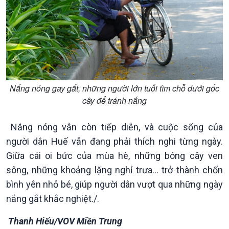
Văn hoá & Du lịch
Multimedia
Tin Văn hoá & Du lịch
Ảnh
Chát với người nổi tiếng
Video
Câu chuyện Thể thao
Infographic
E-Magazine
Nắng nóng gay gắt, những người lớn tuổi tìm chỗ dưới gốc
cây để tránh nắng
Nắng nóng vẫn còn tiếp diễn, và cuộc sống của
người dân Huế vẫn đang phải thích nghi từng ngày.
Giữa cái oi bức của mùa hè, những bóng cây ven
sông, những khoảng lặng nghỉ trưa… trở thành chốn
bình yên nhỏ bé, giúp người dân vượt qua những ngày
nắng gắt khắc nghiệt./.
Thanh Hiếu/VOV Miền Trung