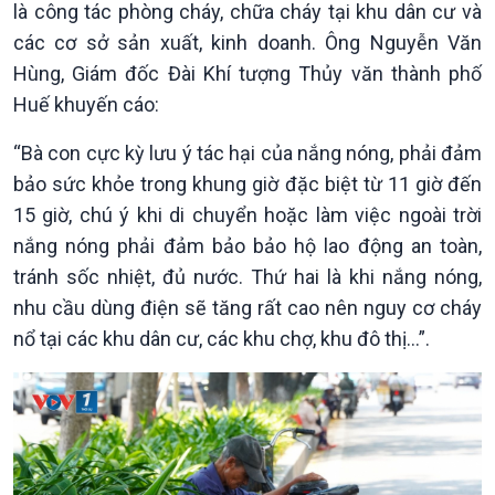
là công tác phòng cháy, chữa cháy tại khu dân cư và
Chuyển đổi Xanh
Sống chung với biến đổi
Tài nguyên và Môi trường
khí hậu
các cơ sở sản xuất, kinh doanh. Ông Nguyễn Văn
Chuyên gia của bạn
Hùng, Giám đốc Đài Khí tượng Thủy văn thành phố
Xã hội chuyển động
Huế khuyến cáo:
Bước chân đến trường
“Bà con cực kỳ lưu ý tác hại của nắng nóng, phải đảm
bảo sức khỏe trong khung giờ đặc biệt từ 11 giờ đến
15 giờ, chú ý khi di chuyển hoặc làm việc ngoài trời
nắng nóng phải đảm bảo bảo hộ lao động an toàn,
tránh sốc nhiệt, đủ nước. Thứ hai là khi nắng nóng,
nhu cầu dùng điện sẽ tăng rất cao nên nguy cơ cháy
nổ tại các khu dân cư, các khu chợ, khu đô thị…”.