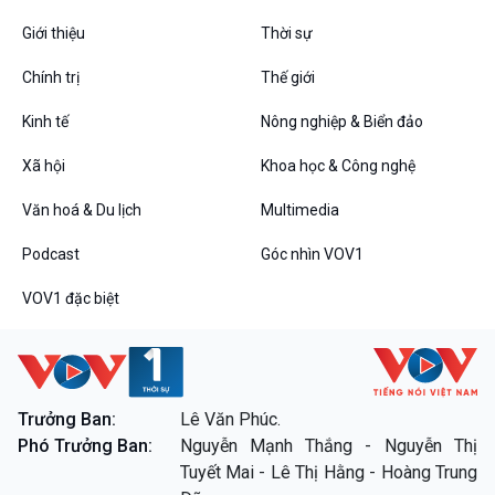
Giới thiệu
Thời sự
Chính trị
Thế giới
Kinh tế
Nông nghiệp & Biển đảo
VOV1 đặc biệt
Xã hội
Khoa học & Công nghệ
Thanh âm ký sự
Chân dung cuộc sống
Văn hoá & Du lịch
Multimedia
Các chương trình đặc biệt
Podcast
Góc nhìn VOV1
VOV1 đặc biệt
Trưởng Ban:
Lê Văn Phúc.
Phó Trưởng Ban:
Nguyễn Mạnh Thắng - Nguyễn Thị
Tuyết Mai - Lê Thị Hằng - Hoàng Trung