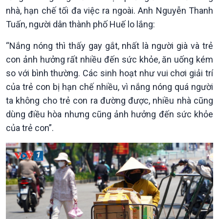
nhà, hạn chế tối đa việc ra ngoài. Anh Nguyễn Thanh
Tuấn, người dân thành phố Huế lo lắng:
“Nắng nóng thì thấy gay gắt, nhất là người già và trẻ
con ảnh hưởng rất nhiều đến sức khỏe, ăn uống kém
so với bình thường. Các sinh hoạt như vui chơi giải trí
của trẻ con bị hạn chế nhiều, vì nắng nóng quá người
ta không cho trẻ con ra đường được, nhiều nhà cũng
dùng điều hòa nhưng cũng ảnh hưởng đến sức khỏe
của trẻ con”.
Kinh tế
Nông nghiệp & Biển đảo
Tin Kinh tế
Tin Nông nghiệp & Biển
Trước giờ mở cửa
đảo
Dòng chảy Kinh tế
Mùa vàng
Sức sống hàng Việt
Biển đảo Việt Nam
Khởi nghiệp
Tâm tình biên giới và hải
Tuyên chiến với gian lận
đảo
thương mại
Tìm hiểu biển, đảo Việt