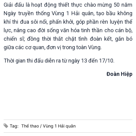
Giải đấu là hoạt động thiết thực chào mừng 50 năm
Ngày truyền thống Vùng 1 Hải quân, tạo bầu không
khí thi đua sôi nổi, phấn khởi, góp phần rèn luyện thể
lực, nâng cao đời sống văn hóa tinh thần cho cán bộ,
chiến sĩ; đồng thời thắt chặt tình đoàn kết, gắn bó
Văn hoá & Du lịch
Multimedia
giữa các cơ quan, đơn vị trong toàn Vùng.
Tin Văn hoá & Du lịch
Ảnh
Chát với người nổi tiếng
Video
Thời gian thi đấu diễn ra từ ngày 13 đến 17/10.
Câu chuyện Thể thao
Infographic
E-Magazine
Đoàn Hiệp
Tag:
Thể thao
Vùng 1 Hải quân