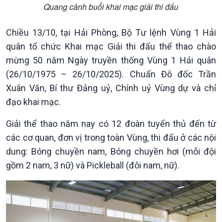
Quang cảnh buổi khai mạc giải thi đấu
Chính trị
Thế giới
Chiều 13/10, tại Hải Phòng, Bộ Tư lệnh Vùng 1 Hải
Tin Chính trị
Tin thế giới
quân tổ chức Khai mạc Giải thi đấu thể thao chào
Chính phủ với người dân
Vấn đề quốc tế
Quốc hội với cử tri
Hồ sơ sự kiện quốc tế
mừng 50 năm Ngày truyền thống Vùng 1 Hải quân
Xây dựng đảng
Thế giới & Việt Nam
(26/10/1975 – 26/10/2025). Chuẩn Đô đốc Trần
Đảng trong cuộc sống
Biên cương - Một dải vững
Xuân Văn, Bí thư Đảng uỷ, Chính uỷ Vùng dự và chỉ
Nhận diện sự thật
bền
đạo khai mạc.
Pháp luật và đời sống
Giải thể thao năm nay có 12 đoàn tuyển thủ đến từ
các cơ quan, đơn vị trong toàn Vùng, thi đấu ở các nội
dung: Bóng chuyền nam, Bóng chuyền hơi (mỗi đội
gồm 2 nam, 3 nữ) và Pickleball (đôi nam, nữ).