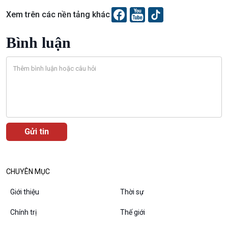
Xem trên các nền tảng khác
Bình luận
Podcast
Góc nhìn VOV1
Bình luận
10 phút Sự kiện - Luận bàn
Câu chuyện thời sự
Dòng chảy sự kiện
Đối thoại
Diễn đàn chủ nhật
Chuyện đêm
CHUYÊN MỤC
Giới thiệu
Thời sự
Chính trị
Thế giới