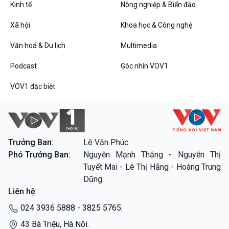
Kinh tế
Nông nghiệp & Biển đảo
Xã hội
Khoa học & Công nghệ
Văn hoá & Du lịch
Multimedia
VOV1 đặc biệt
Podcast
Góc nhìn VOV1
Thanh âm ký sự
Chân dung cuộc sống
VOV1 đặc biệt
Các chương trình đặc biệt
Trưởng Ban:
Lê Văn Phúc.
Phó Trưởng Ban:
Nguyễn Mạnh Thắng - Nguyễn Thị
Tuyết Mai - Lê Thị Hằng - Hoàng Trung
Dũng.
Liên hệ
024 3936 5888 - 3825 5765.
43 Bà Triệu, Hà Nội.