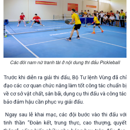
Kinh tế
Nông nghiệp & Biển đảo
Tin Kinh tế
Tin Nông nghiệp & Biển
Trước giờ mở cửa
đảo
Dòng chảy Kinh tế
Mùa vàng
Sức sống hàng Việt
Biển đảo Việt Nam
Khởi nghiệp
Tâm tình biên giới và hải
Các đôi nam nữ tranh tài ở nội dung thi đấu Pickleball
Tuyên chiến với gian lận
đảo
thương mại
Tìm hiểu biển, đảo Việt
Nam
Trước khi diễn ra giải thi đấu, Bộ Tư lệnh Vùng đã chỉ
đạo các cơ quan chức năng làm tốt công tác chuẩn bị
về cơ sở vật chất, sân bãi, dụng cụ thi đấu và công tác
bảo đảm hậu cần phục vụ giải đấu.
Ngay sau lễ khai mạc, các đội bước vào thi đấu với
tinh thần “Đoàn kết, trung thực, cao thượng, quyết