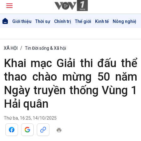
Giới thiệu
Thời sự
Chính trị
Thế giới
Kinh tế
Nông nghiệp 
XÃ HỘI
Tin Đời sống & Xã hội
Khai mạc Giải thi đấu thể
thao chào mừng 50 năm
Ngày truyền thống Vùng 1
Hải quân
Thứ ba, 16:25, 14/10/2025