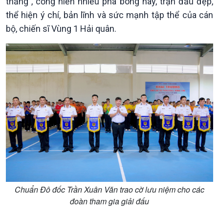
thắng”, cống hiến nhiều pha bóng hay, trận đấu đẹp,
thể hiện ý chí, bản lĩnh và sức mạnh tập thể của cán
bộ, chiến sĩ Vùng 1 Hải quân.
Xã hội
Khoa học & Công nghệ
Tin Đời sống & Xã hội
Tin Khoa học & Công nghệ
360 độ Sức khỏe
Kết nối công nghệ
Chuyển đổi Xanh
Sống chung với biến đổi
Tài nguyên và Môi trường
khí hậu
Chuyên gia của bạn
Xã hội chuyển động
Bước chân đến trường
Chuẩn Đô đốc Trần Xuân Văn trao cờ lưu niệm cho các
đoàn tham gia giải đấu