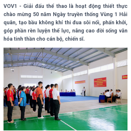
VOV1 - Giải đấu thể thao là hoạt động thiết thực
Giới thiệu
Thời sự
chào mừng 50 năm Ngày truyền thống Vùng 1 Hải
Thời sự 6h
Thời sự 12h
quân, tạo bầu không khí thi đua sôi nổi, phấn khởi,
Thời sự 18h
góp phần rèn luyện thể lực, nâng cao đời sống văn
Thời sự 21h30
hóa tinh thần cho cán bộ, chiến sĩ.
Bản tin
Chuyên mục
Theo dòng Thời sự